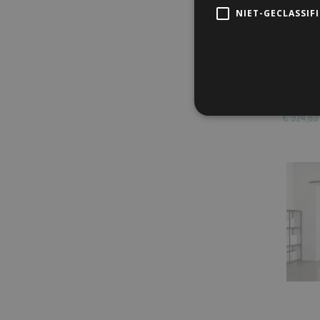
NIET-GECLASSIF
Eiken S
Wij zijn 
deuren
€ 924,63