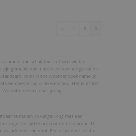
«
1
2
3
sortiment van schuifdeur-totaal.nl vindt u
. Ze zijn gemaakt van materialen van hoogstaande
‘Standaard’ komt in ons woordenboek namelijk
aats een bestelling in de webshop. Het is echter
p. We ontmoeten u daar graag.
uitbaar te maken. In vergelijking met een
s het tegelijkertijd enorm ruimte besparend. U
slaande deur inneemt. Een schuifdeur kiest u