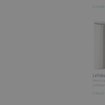
€ 220,00
Loftdeu
Bent u o
Loftdeu
€ 856,92