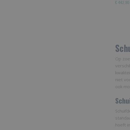
€ 442,90
Sch
Op zoe
verschi
kwalite
niet vo
ook mog
Schu
Schuifd
standaa
hoeft i