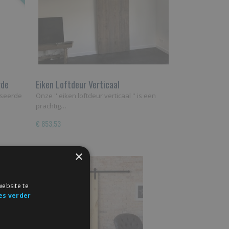
rde
Eiken Loftdeur Verticaal
iseerde
Onze '' eiken loftdeur verticaal '' is een
prachtig…
€ 853,53
×
ebsite te
es verder