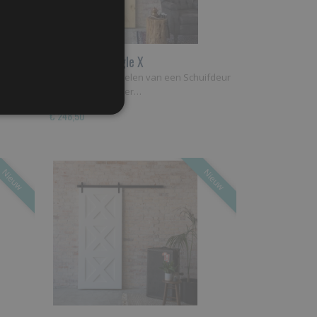
Schuifdeur Single X
(schuif)
Wat zijn de voordelen van een Schuifdeur
Single X? Hieronder…
€ 248,50
Nieuw
Nieuw