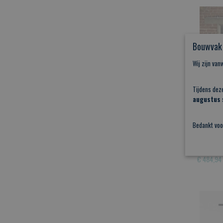
Bouwvak 
Wij zijn va
Tijdens dez
augustus
s
Schuifd
Bedankt voo
Deze gr
1 word 
€ 484,94