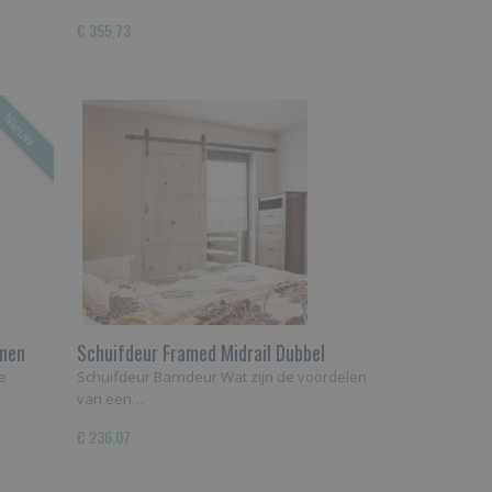
€ 355,73
Nieuw
enen
Schuifdeur Framed Midrail Dubbel
e
Schuifdeur Barndeur Wat zijn de voordelen
van een…
€ 236,07