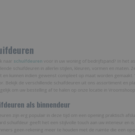
uifdeuren
k naar
voor in uw woning of bedrijfspand? In het as
schuifdeuren
llende schuifdeuren in allerlei stijlen, kleuren, vormen en maten
it en kunnen indien gewenst compleet op maat worden gemaakt. 
or. Bekijk de verschillende schuifdeuren uit ons assortiment en pl
elijk om uw bestelling af te halen op onze locatie in Vroomshoo
ifdeuren als binnendeur
euren zijn erg populair in deze tijd om een opening praktisch afsl
rd schuifdeur geeft het een stijlvolle touch aan uw interieur en i
mmers geen rekening meer te houden met de ruimte die een open