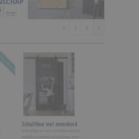
«
1
2
3
 ons assortiment
Schuifdeur met memobord
e
Schuifdeur met memobord Een
multifuctionele schuifdeur met…