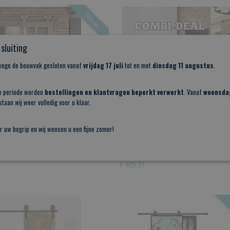
Nieuw
sluiting
nwege de bouwvak gesloten vanaf
vrijdag 17 juli
tot en met
dinsdag 11 augustus
.
e periode worden
bestellingen en klantvragen beperkt verwerkt
. Vanaf
woensda
taan wij weer volledig voor u klaar.
eur met glas op maat 1
Combi Deal: Eiken Deur + Rails
r uw begrip en wij wensen u een fijne zomer!
enen Schuifdeur met glas op maat
Profiteer van extra voordeel met o
op…
Combi deal, Eiken Deur…
€ 825,37