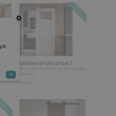
Nieuw
g 12
ysteem
Schuifdeur met glas op maat 2
nze
Deze grenen Schuifdeur met glas op maat
Ok
2 word op…
€ 440,88
Nieuw