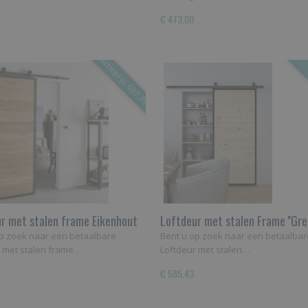
€ 473,00
Actieprijs 637,79
r met stalen frame Eikenhout
Loftdeur met stalen Frame ''Gr
hout''
p zoek naar een betaalbare
Bent u op zoek naar een betaalbar
r met stalen frame…
Loftdeur met stalen…
€ 585,43