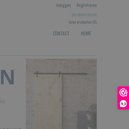
Inloggen
Registreren
UW WINKELWAGEN
Geen producten
(0)
CONTACT
HOME
9,3