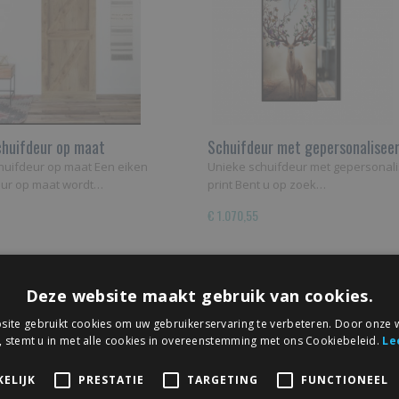
chuifdeur op maat
Schuifdeur met gepersonalisee
print
huifdeur op maat Een eiken
Unieke schuifdeur met gepersonal
eur op maat wordt…
print Bent u op zoek…
€ 1.070,55
Deze website maakt gebruik van cookies.
ite gebruikt cookies om uw gebruikerservaring te verbeteren. Door onze w
, stemt u in met alle cookies in overeenstemming met ons Cookiebeleid.
Le
ELIJK
PRESTATIE
TARGETING
FUNCTIONEEL