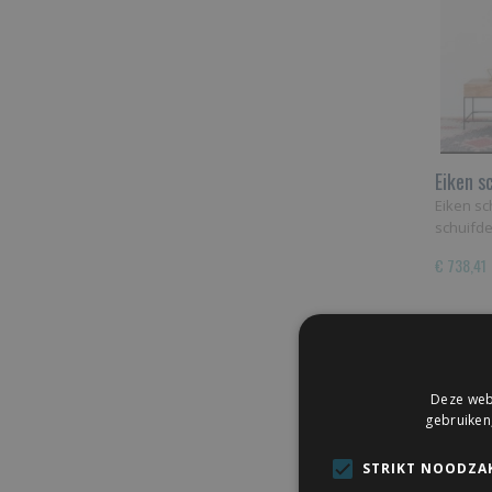
Eiken s
Eiken sc
schuifd
€ 738,41
Deze webs
gebruiken
STRIKT NOODZAK