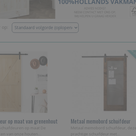
r op:
Nieuw in
eur op maat van grenenhout
Metaal memobord schuifdeur
schuifdeuren op maat De
Metaal memobord schuifdeur, dez
en van onze houten…
prachtige schuifdeur met…