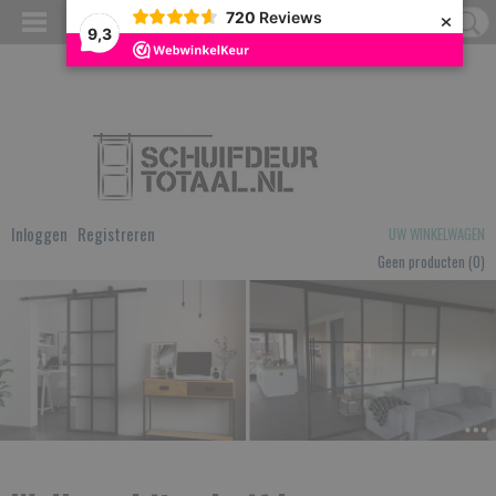
×
720
Reviews
9,3
Inloggen
Registreren
UW WINKELWAGEN
Geen producten
(0)
BEKIJK ONS AANBOD