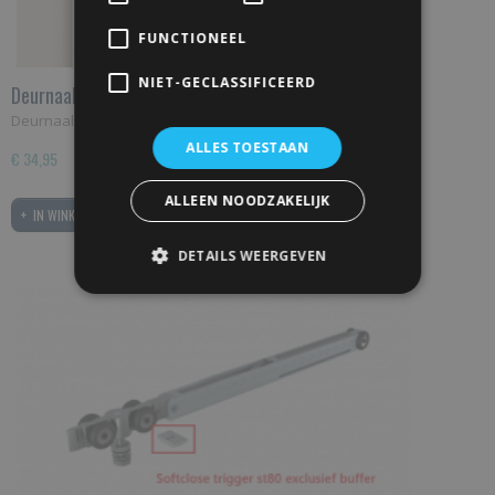
FUNCTIONEEL
NIET-GECLASSIFICEERD
Deurnaald voor Schuifdeur
Deurnaald voor schuifdeur – tochtvrij en strak…
ALLES TOESTAAN
€ 34,95
ALLEEN NOODZAKELIJK
IN WINKELWAGEN
DETAILS WEERGEVEN