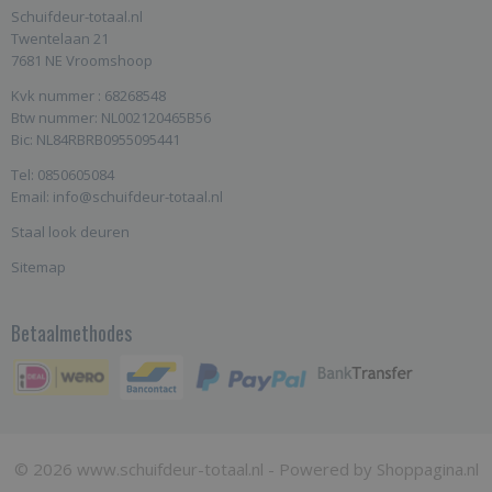
Schuifdeur-totaal.nl
Twentelaan 21
7681 NE Vroomshoop
Kvk nummer : 68268548
Btw nummer: NL002120465B56
Bic: NL84RBRB0955095441
Tel: 0850605084
Email: info@schuifdeur-totaal.nl
Staal look deuren
Sitemap
Betaalmethodes
© 2026 www.schuifdeur-totaal.nl - Powered by Shoppagina.nl