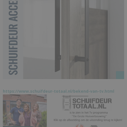
https://www.schuifdeur-totaal.nl/bekend-van-tv.html