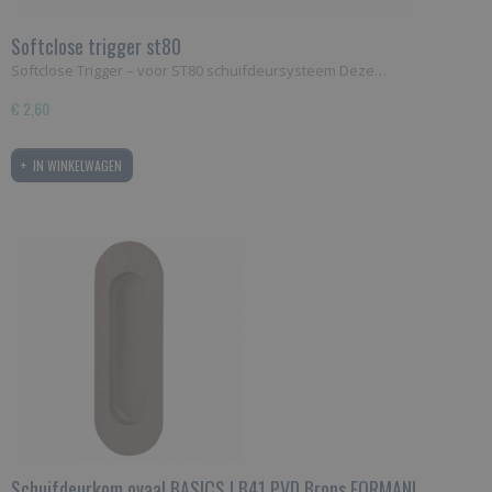
Softclose trigger st80
Softclose Trigger – voor ST80 schuifdeursysteem Deze…
€ 2,60
IN WINKELWAGEN
Schuifdeurkom ovaal BASICS LB41 PVD Brons FORMANI