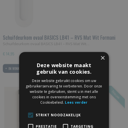
Schuifdeurkom ovaal BASICS LB41 – RVS Mat Wit Formani
Schuifdeurkom ovaal BASICS LB41 – RVS Mat Wit…
€ 14,95
×
Deze website maakt
IN WINKELWAGEN
gebruik van cookies.
Deze website gebruikt cookies om uw
gebruikerservaring te verbeteren. Door onze
website te gebruiken, stemt u in met alle
Nieuw
cookies in overeenstemming met ons
Cookiebeleid.
Lees verder
STRIKT NOODZAKELIJK
PRESTATIE
TARGETING