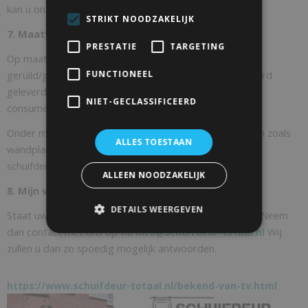
kan u onze retourprocedure hanteren.
STRIKT NOODZAKELIJK
7. Maatwerk producten.
PRESTATIE
TARGETING
Op maat gemaakte producten kunnen niet worden
FUNCTIONEEL
geruild/geretourneerd tenzij schuifdeur-totaal.nl verkeerd
geleverd heeft dus niet bij verkeerd inmeten door de
NIET-GECLASSIFICEERD
consument zelf.
Onder maatwerk artikelen vallen al onze hout producten zoals
ALLES TOESTAAN
wandplanken deuren en speciaal op maat gemaakte
schuifdeursystemen.
ALLEEN NOODZAKELIJK
8. Mijn vraag staat er niet bij, wat moet ik doen?
DETAILS WEERGEVEN
Staat uw vraag over ruilen en retourneren hier niet bij? Neem
dan contact met ons op via
Wij
info@schuifdeur-totaal.nl
zullen u dan zo spoedig mogelijk antwoorden.
https://www.schuifdeur-totaal.nl/bekend-van-tv.html