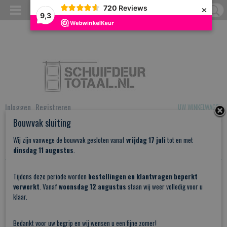
×
720
Reviews
9,3
Inloggen
Registreren
UW WINKELWAGEN
Geen producten
(0)
Bouwvak sluiting
Wij zijn vanwege de bouwvak gesloten vanaf
vrijdag 17 juli
tot en met
Home
> Ruilen en Retourneren
dinsdag 11 augustus
.
Ruilen en Retourneren
Tijdens deze periode worden
bestellingen en klantvragen beperkt
verwerkt
. Vanaf
woensdag 12 augustus
staan wij weer volledig voor u
klaar.
Ruilen en Retourneren
Spijt van uw aankoop?
Bedankt voor uw begrip en wij wensen u een fijne zomer!