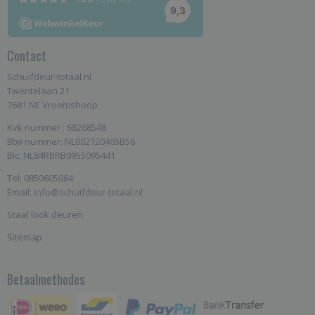
Contact
Schuifdeur-totaal.nl
Twentelaan 21
7681 NE Vroomshoop
Kvk nummer : 68268548
Btw nummer: NL002120465B56
Bic: NL84RBRB0955095441
Tel: 0850605084
Email: info@schuifdeur-totaal.nl
Staal look deuren
Sitemap
Betaalmethodes