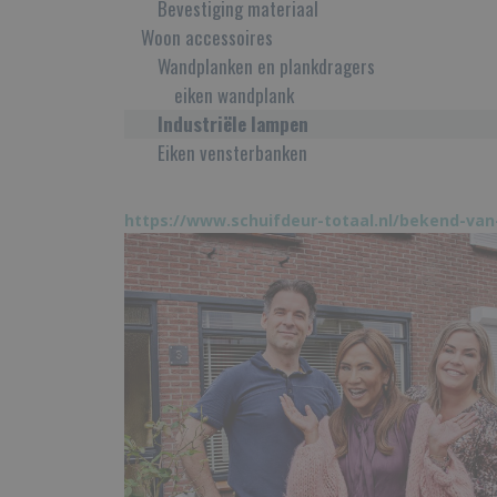
Bevestiging materiaal
Woon accessoires
Wandplanken en plankdragers
eiken wandplank
Industriële lampen
Eiken vensterbanken
https://www.schuifdeur-totaal.nl/bekend-van