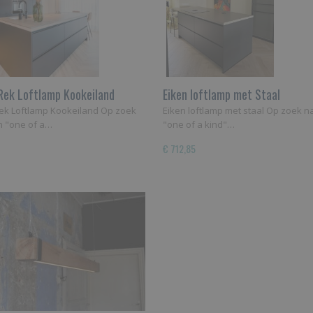
Rek Loftlamp Kookeiland
​Eiken loftlamp met Staal
ek Loftlamp Kookeiland Op zoek
​Eiken loftlamp met staal Op zoek n
n "one of a…
"one of a kind"…
€ 712,85