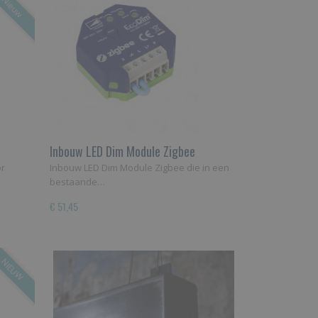
Nieuw
Inbouw LED Dim Module Zigbee
or
Inbouw LED Dim Module Zigbee die in een
bestaande…
€ 51,45
NIEUW