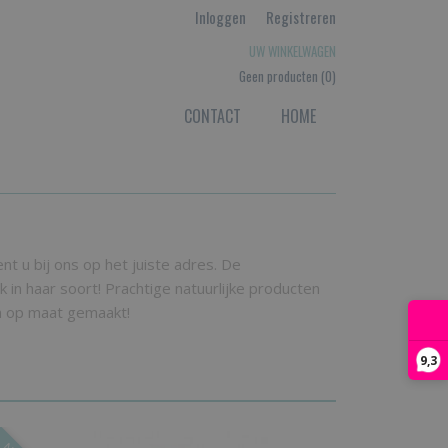
Inloggen
Registreren
UW WINKELWAGEN
Geen producten
(0)
CONTACT
HOME
t u bij ons op het juiste adres. De
n haar soort! Prachtige natuurlijke producten
en op maat gemaakt!
9,3