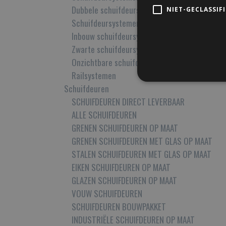
Dubbele schuifdeursystemen
NIET-GECLASSIF
Schuifdeursystemen met 3 deuren
Inbouw schuifdeursystemen
Zwarte schuifdeursystemen
Onzichtbare schuifdeursystemen
Railsystemen
Schuifdeuren
SCHUIFDEUREN DIRECT LEVERBAAR
ALLE SCHUIFDEUREN
GRENEN SCHUIFDEUREN OP MAAT
GRENEN SCHUIFDEUREN MET GLAS OP MAAT
STALEN SCHUIFDEUREN MET GLAS OP MAAT
EIKEN SCHUIFDEUREN OP MAAT
GLAZEN SCHUIFDEUREN OP MAAT
VOUW SCHUIFDEUREN
SCHUIFDEUREN BOUWPAKKET
INDUSTRIËLE SCHUIFDEUREN OP MAAT