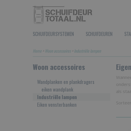
SCHUIFDEURSYSTEMEN
SCHUIFDEUREN
STA
Home
>
Woon accessoires
>
Industriële lampen
Woon accessoires
Eige
Wanneer
Wandplanken en plankdragers
onderst
eiken wandplank
als sta
Industriële lampen
Sortee
Eiken vensterbanken