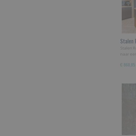
Stalen 
Stalen R
naar ee
€ 868,85