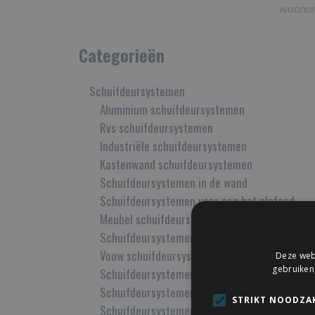
woonom
Categorieën
Schuifdeursystemen
Aluminium schuifdeursystemen
Rvs schuifdeursystemen
Industriële schuifdeursystemen
Kastenwand schuifdeursystemen
Schuifdeursystemen in de wand
Schuifdeursystemen voor aan het plafond
Meubel schuifdeursystemen
Schuifdeursystemen voor Glazen deuren
Vouw schuifdeursysteem
Deze webs
gebruiken
Schuifdeursystemen voor binnen
Schuifdeursystemen voor buiten
STRIKT NOODZAK
Schuifdeursystemen met softclose