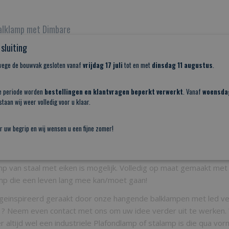
alklamp met Dimbare
ichting
lklamp met Dimbare ledverlichting
sluiting
 een unike…
nwege de bouwvak gesloten vanaf
vrijdag 17 juli
tot en met
dinsdag 11 augustus
.
e periode worden
bestellingen en klantvragen beperkt verwerkt
. Vanaf
woensda
taan wij weer volledig voor u klaar.
r uw begrip en wij wensen u een fijne zomer!
werk is mogelijk
mp van staal met eiken is mogelijk. Volledig op maat gemaakt met 
mp die een leven lang mee kan/moet gaan!
geinspireerd geraakt door onze hangende balklampen met led verl
 ? Neem even contact met ons om uw idee verder uit te werken.
r altijd wel een industriele Plafondlamp of stalamp is die qua v