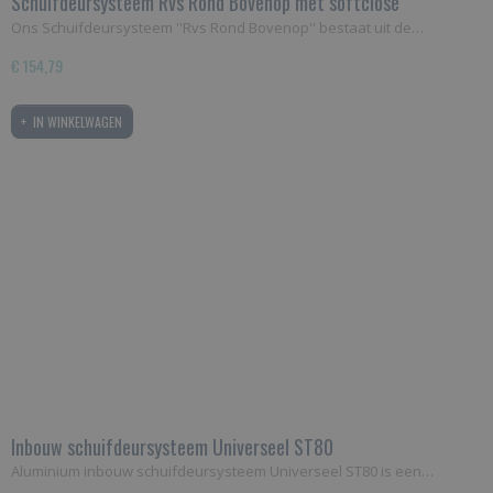
Schuifdeursysteem Rvs Rond Bovenop met softclose
mechanisme
Ons Schuifdeursysteem ''Rvs Rond Bovenop'' bestaat uit de…
€ 154,79
IN WINKELWAGEN
Inbouw schuifdeursysteem Universeel ST80
Aluminium inbouw schuifdeursysteem Universeel ST80 is een…