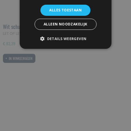
ALLES TOESTAAN
ALLEEN NOODZAKELIJK
Wit schuifdeursysteem ST80
LET OP LEVERING VERWACHT EIND AUGUSTUS Ons wit…
DETAILS WEERGEVEN
€ 83,39
IN WINKELWAGEN