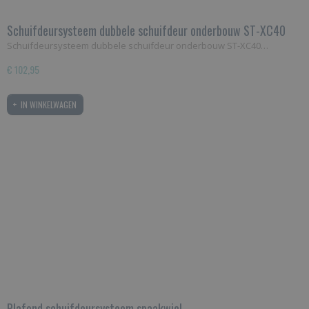
Schuifdeursysteem dubbele schuifdeur onderbouw ST-XC40
Zwart
Schuifdeursysteem dubbele schuifdeur onderbouw ST-XC40…
€ 102,95
IN WINKELWAGEN
Plafond schuifdeursysteem spaakwiel