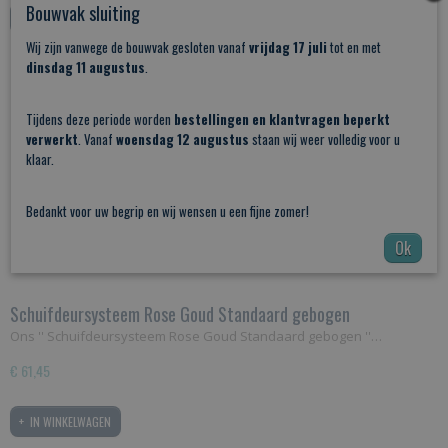
Bouwvak sluiting
IN WINKELWAGEN
Wij zijn vanwege de bouwvak gesloten vanaf
vrijdag 17 juli
tot en met
dinsdag 11 augustus
.
Nieuw
Tijdens deze periode worden
bestellingen en klantvragen beperkt
verwerkt
. Vanaf
woensdag 12 augustus
staan wij weer volledig voor u
klaar.
Bedankt voor uw begrip en wij wensen u een fijne zomer!
Ok
Schuifdeursysteem Rose Goud Standaard gebogen
Ons '' Schuifdeursysteem Rose Goud Standaard gebogen ''…
€ 61,45
IN WINKELWAGEN