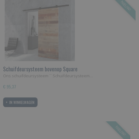
NIEUW!
Schuifdeursysteem bovenop Square
Ons schuifdeursysteem ´´ Schuifdeursysteem…
€ 95,37
IN WINKELWAGEN
NIEUW!