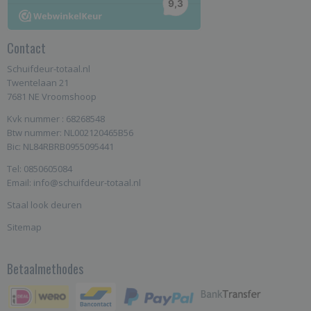
Contact
Schuifdeur-totaal.nl
Twentelaan 21
7681 NE Vroomshoop
Kvk nummer : 68268548
Btw nummer: NL002120465B56
Bic: NL84RBRB0955095441
Tel: 0850605084
Email: info@schuifdeur-totaal.nl
Staal look deuren
Sitemap
Betaalmethodes