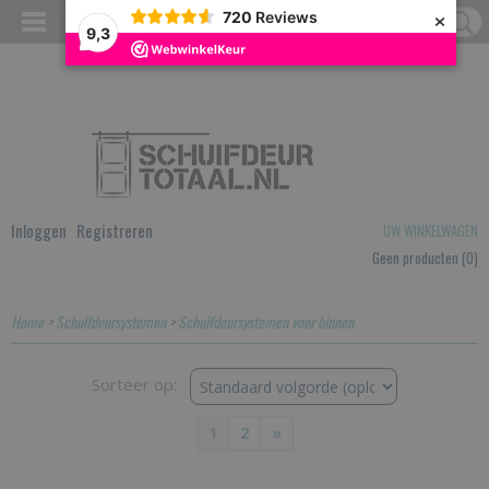
×
720
Reviews
9,3
Inloggen
Registreren
UW WINKELWAGEN
Geen producten
(0)
Home
>
Schuifdeursystemen
>
Schuifdeursystemen voor binnen
Sorteer op:
1
2
»