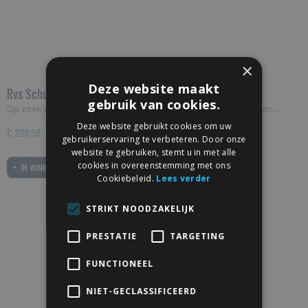
×
Deze website maakt
Rvs Schuifdeursysteem voor glas
gebruik van cookies.
Op zoek naar een schuifdeursysteem ontworpen voor glas dan…
Deze website gebruikt cookies om uw
€ 208,58
gebruikerservaring te verbeteren. Door onze
website te gebruiken, stemt u in met alle
cookies in overeenstemming met ons
IN WINKELWAGEN
Cookiebeleid.
Lees verder
STRIKT NOODZAKELIJK
PRESTATIE
TARGETING
FUNCTIONEEL
NIET-GECLASSIFICEERD