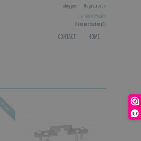
Inloggen
Registreren
UW WINKELWAGEN
Geen producten
(0)
CONTACT
HOME
Nieuw
9,3