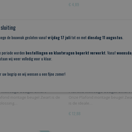
€ 4,89
sluiting
nwege de bouwvak gesloten vanaf
vrijdag 17 juli
tot en met
dinsdag 11 augustus
.
e periode worden
bestellingen en klantvragen beperkt verwerkt
. Vanaf
woensda
taan wij weer volledig voor u klaar.
r uw begrip en wij wensen u een fijne zomer!
d montage beugel Zwart
Plafond montage beugel Zwart
afond montage beugel Zwart is de
Onze Plafond montage beugel Zwa
oplossing…
is de ideale…
€ 12,88