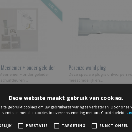
NIEUW!
l Meenemer + onder geleider
Poreuze wand plug
 schuifdeuren
 Meenemer + onder geleider
Deze speciale plug is ontworpen v
 schuifdeuren…
meest moeilijk en…
€ 4,12
Deze website maakt gebruik van cookies.
ite gebruikt cookies om uw gebruikerservaring te verbeteren. Door onze w
, stemt u in met alle cookies in overeenstemming met ons Cookiebeleid.
Le
ELIJK
PRESTATIE
TARGETING
FUNCTIONEEL