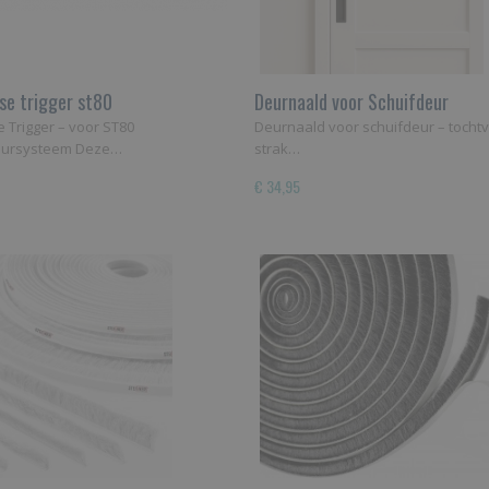
se trigger st80
Deurnaald voor Schuifdeur
e Trigger – voor ST80
Deurnaald voor schuifdeur – tochtvr
eursysteem Deze…
strak…
€ 34,95