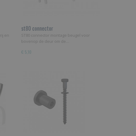
st80 connector
ij en
ST80 connector montage beugel voor
bovenop de deur om de…
€ 5,10