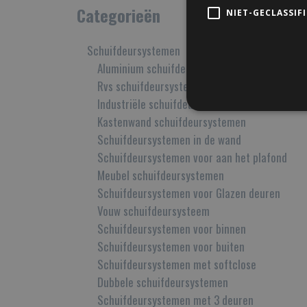
Categorieën
NIET-GECLASSIF
Schuifdeursystemen
Aluminium schuifdeursystemen
Rvs schuifdeursystemen
Industriële schuifdeursystemen
Kastenwand schuifdeursystemen
Schuifdeursystemen in de wand
Schuifdeursystemen voor aan het plafond
Meubel schuifdeursystemen
Schuifdeursystemen voor Glazen deuren
Vouw schuifdeursysteem
Schuifdeursystemen voor binnen
Schuifdeursystemen voor buiten
Schuifdeursystemen met softclose
Dubbele schuifdeursystemen
Schuifdeursystemen met 3 deuren