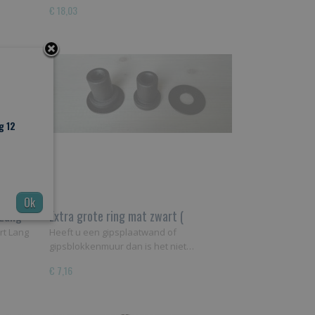
€ 18,03
g 12
Ok
 Lang
Extra grote ring mat zwart (
drukverdeler)
rt Lang
Heeft u een gipsplaatwand of
gipsblokkenmuur dan is het niet…
€ 7,16