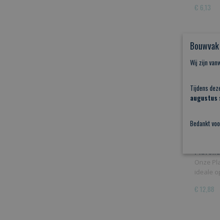
€ 6,13
Bouwvak 
Wij zijn va
Tijdens dez
augustus
s
Bedankt voo
Plafon
Onze Pl
ideale 
€ 12,88