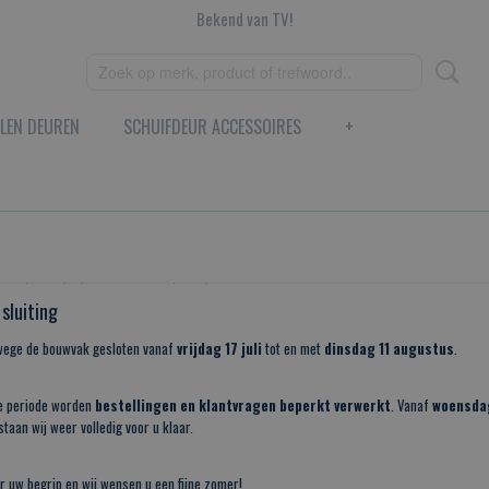
Bekend van TV!
LEN DEUREN
SCHUIFDEUR ACCESSOIRES
+
e volgende kosten gerekend:
sluiting
,00 euro incl Btw, zowel binnen Nederland als België.
nwege de bouwvak gesloten vanaf
vrijdag 17 juli
tot en met
dinsdag 11 augustus
.
en - € 45,00 - € 90,00 euro incl Btw, m.u.v. Waddeneilanden (bi
e periode worden
bestellingen en klantvragen beperkt verwerkt
. Vanaf
woensda
andgrepen, sloten etc - €3,95- € 6,95 euro incl Btw, zowel binnen 
taan wij weer volledig voor u klaar.
 grote sluitringen - € 3,50 euro incl Btw, zowel binnen Nederla
. deuren, en pakketten zwaarder dan 30 kg.
r uw begrip en wij wensen u een fijne zomer!