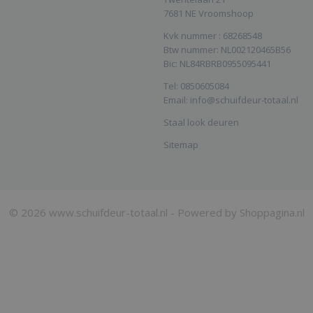
7681 NE Vroomshoop
Kvk nummer : 68268548
Btw nummer: NL002120465B56
Bic: NL84RBRB0955095441
Tel: 0850605084
Email: info@schuifdeur-totaal.nl
Staal look deuren
Sitemap
© 2026 www.schuifdeur-totaal.nl - Powered by Shoppagina.nl