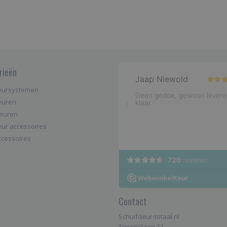
rieën
eursystemen
euren
deuren
eur accessoires
cessoires
Contact
Schuifdeur-totaal.nl
Twentelaan 21