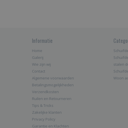
Informatie
Catego
Home
Schuifd
Galerij
Schuifd
Wie zijn wij
stalen 
Contact
Schuifd
Algemene voorwaarden
Woon ac
Betalingsmogelijkheden
Verzendkosten
Ruilen en Retourneren
Tips & Tricks
Zakelijke klanten
Privacy Policy
Garantie en Klachten