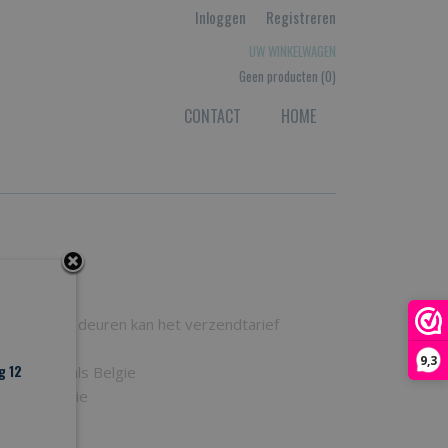
Inloggen
Registreren
UW WINKELWAGEN
Geen producten
(0)
CONTACT
HOME
j meerdere deuren kan het verzendtarief
9,3
g 12
Nederland als Belgie
nd als Belgie