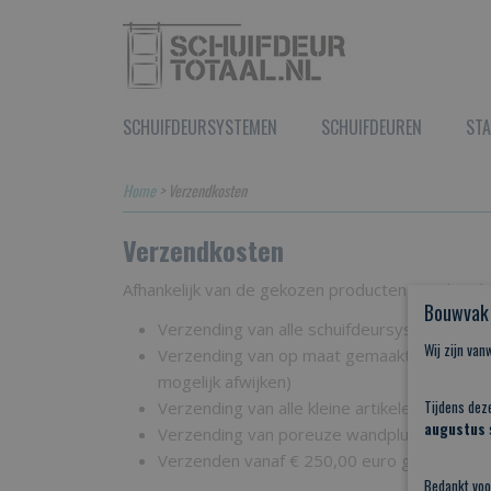
SCHUIFDEURSYSTEMEN
SCHUIFDEUREN
STA
Home
> Verzendkosten
Verzendkosten
Afhankelijk van de gekozen producten worden d
Bouwvak 
Verzending van alle schuifdeursystemen € 10
Wij zijn va
Verzending van op maat gemaakte schuifdeur
mogelijk afwijken)
Tijdens dez
Verzending van alle kleine artikelen zoals h
augustus
s
Verzending van poreuze wandpluggen of extra
Verzenden vanaf € 250,00 euro gratis m.u.v
Bedankt voo