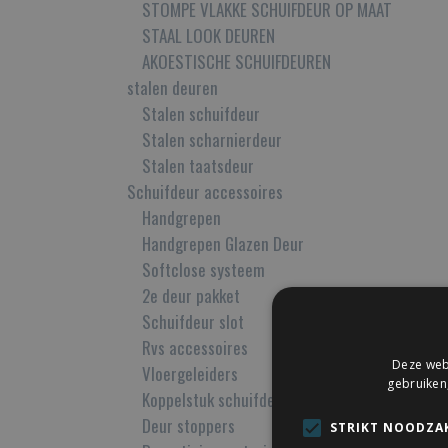
STOMPE VLAKKE SCHUIFDEUR OP MAAT
STAAL LOOK DEUREN
AKOESTISCHE SCHUIFDEUREN
stalen deuren
Stalen schuifdeur
Stalen scharnierdeur
Stalen taatsdeur
Schuifdeur accessoires
Handgrepen
Handgrepen Glazen Deur
Softclose systeem
2e deur pakket
Schuifdeur slot
Rvs accessoires
Deze webs
Vloergeleiders
gebruiken
Koppelstuk schuifdeurrail
Deur stoppers
STRIKT NOODZAK