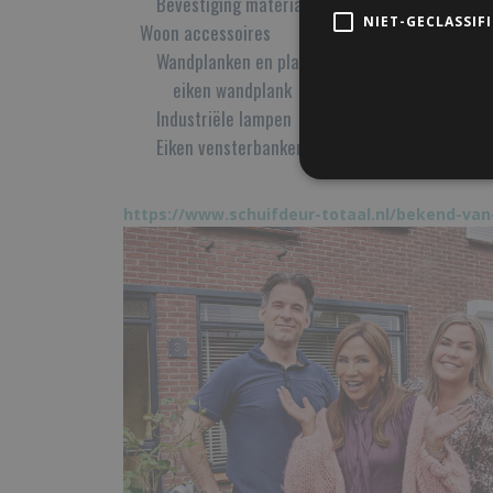
Bevestiging materiaal
NIET-GECLASSIF
Woon accessoires
Wandplanken en plankdragers
eiken wandplank
Industriële lampen
Eiken vensterbanken
https://www.schuifdeur-totaal.nl/bekend-van