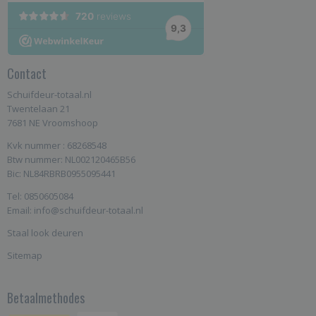
Contact
Schuifdeur-totaal.nl
Twentelaan 21
7681 NE Vroomshoop
Kvk nummer : 68268548
Btw nummer: NL002120465B56
Bic: NL84RBRB0955095441
Tel: 0850605084
Email: info@schuifdeur-totaal.nl
Staal look deuren
Sitemap
Betaalmethodes