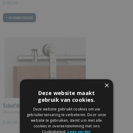
€ 190,54
IN WINKELWAGEN
×
Deze website maakt
gebruik van cookies.
Schuifdeursysteem Rvs Rond
Deze website gebruikt cookies om uw
Ons schuifdeursysteem “Rvs Rond” bestaat uit de…
gebruikerservaring te verbeteren. Door onze
website te gebruiken, stemt u in met alle
€ 143,69
cookies in overeenstemming met ons
Cookiebeleid.
Lees verder