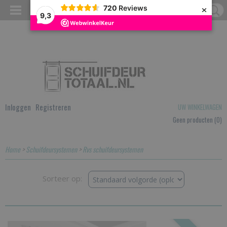
×
720
Reviews
9,3
Inloggen
Registreren
UW WINKELWAGEN
Geen producten
(0)
Home
>
Schuifdeursystemen
>
Rvs schuifdeursystemen
Sorteer op: