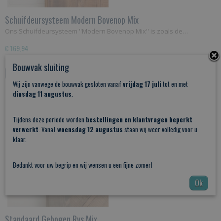
Schuifdeursysteem Modern Bovenop Mix
Ons Schuifdeursysteem ''Modern Bovenop Mix'' is zoals de…
€ 169,94
Bouwvak sluiting
IN WINKELWAGEN
Wij zijn vanwege de bouwvak gesloten vanaf
vrijdag 17 juli
tot en met
dinsdag 11 augustus
.
Tijdens deze periode worden
bestellingen en klantvragen beperkt
verwerkt
. Vanaf
woensdag 12 augustus
staan wij weer volledig voor u
klaar.
Bedankt voor uw begrip en wij wensen u een fijne zomer!
Ok
Standaard Gebogen Rvs Mix