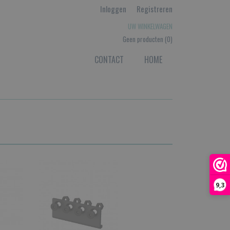
Inloggen
Registreren
UW WINKELWAGEN
Geen producten
(0)
CONTACT
HOME
9,3