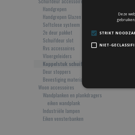
Schuifdeur accessoires
Handgrepen
Deze webs
Handgrepen Glazen Deur
gebruiken
Softclose systeem
2e deur pakket
STRIKT NOODZAK
Schuifdeur slot
NIET-GECLASSIF
Rvs accessoires
Vloergeleiders
Koppelstuk schuifdeurrail
Deur stoppers
Bevestiging materiaal
Woon accessoires
Wandplanken en plankdragers
eiken wandplank
Industriële lampen
Eiken vensterbanken