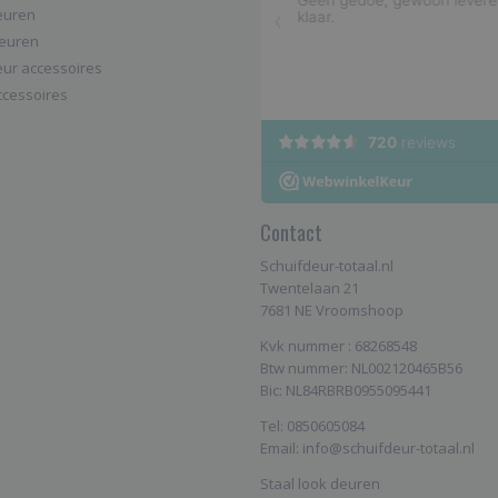
euren
deuren
eur accessoires
cessoires
Contact
Schuifdeur-totaal.nl
Twentelaan 21
7681 NE Vroomshoop
Kvk nummer : 68268548
Btw nummer: NL002120465B56
Bic: NL84RBRB0955095441
Tel: 0850605084
Email: info@schuifdeur-totaal.nl
Staal look deuren