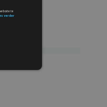
ebsite te
es verder