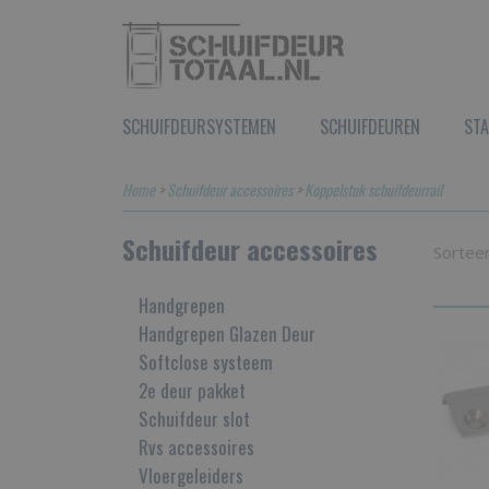
SCHUIFDEURSYSTEMEN
SCHUIFDEUREN
STA
Home
>
Schuifdeur accessoires
>
Koppelstuk schuifdeurrail
Schuifdeur accessoires
Sortee
Handgrepen
Handgrepen Glazen Deur
Softclose systeem
2e deur pakket
Schuifdeur slot
Rvs accessoires
Vloergeleiders