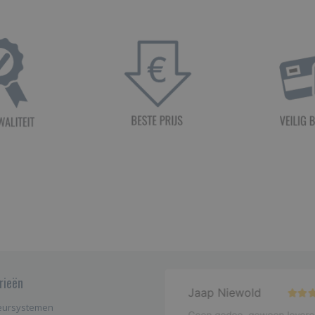
rieën
eursystemen