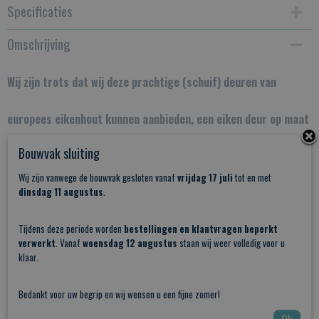
Specificaties
Omschrijving
Productcode
ESM
Wij zijn trots dat wij deze prachtige (schuif) deuren van
Netto gewicht
50,00 Kg
europees eikenhout
kunnen aanbieden, een eiken deur op maat
Bouwvak sluiting
die op ambachtelijke wijze met vakmanschap gemaakt wordt
Wij zijn vanwege de bouwvak gesloten vanaf
vrijdag 17 juli
tot en met
en bovendien van uiterst duurzaam eikenhout gemaakt word.
dinsdag 11 augustus
.
De
Tijdens deze periode worden
Eiken deuren
worden geheel op maat gemaakt en naar uw
bestellingen en klantvragen beperkt
verwerkt
. Vanaf
woensdag 12 augustus
staan wij weer volledig voor u
klaar.
eigen wensen afgewerkt.
Bedankt voor uw begrip en wij wensen u een fijne zomer!
Of deze cottage schuifdeuren nu van
geschaafd
of
liever van