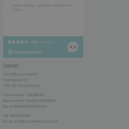
Contact
Schuifdeur-totaal.nl
Twentelaan 21
7681 NE Vroomshoop
Kvk nummer : 68268548
Btw nummer: NL002120465B56
Bic: NL84RBRB0955095441
Tel: 0850605084
Email: info@schuifdeur-totaal.nl