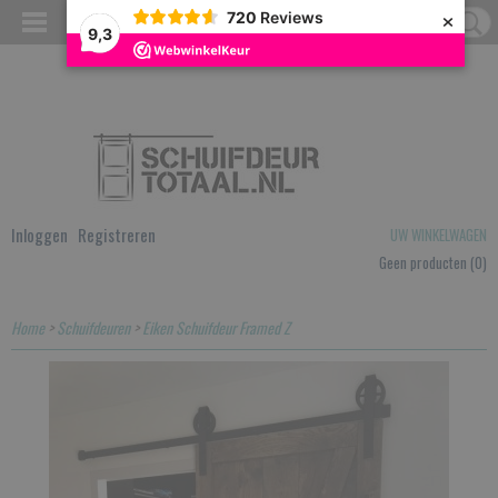
×
720
Reviews
9,3
Inloggen
Registreren
UW WINKELWAGEN
Geen producten
(0)
Home
>
Schuifdeuren
>
Eiken Schuifdeur Framed Z