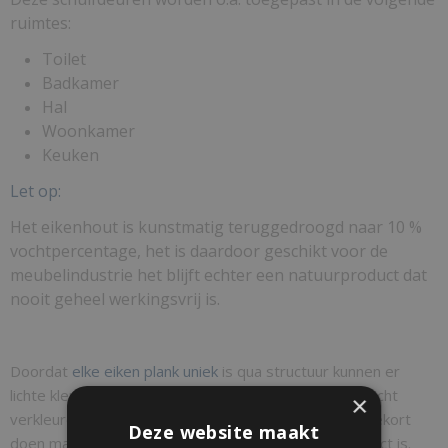
ruimtes:
Toilet
Badkamer
Hal
Woonkamer
Keuken
Let op:
Het eikenhout is kunstmatig teruggedroogd naar 10 %
vochtpercentage, het is daardoor geschikt voor de
meubelindustrie het blijft echter een natuurproduct dat
nooit geheel werkingsvrij is.
Doordat
elke eiken plank
uniek
is qua structuur kunnen er
lichte kleur verschillen optreden ook kan de kleurolie licht
×
verkleuren na enige tijd dit zal uw deur echter geen tekort
Deze website maakt
doen maar maakt dat het een uitstekend natuurproduct is.