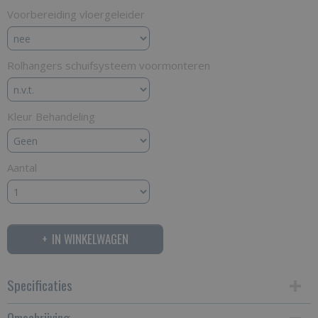
Voorbereiding vloergeleider
Rolhangers schuifsysteem voormonteren
Kleur Behandeling
Aantal
IN WINKELWAGEN
Specificaties
Omschrijving
Productcode