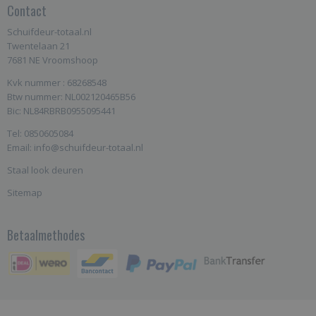
Contact
Schuifdeur-totaal.nl
Twentelaan 21
7681 NE Vroomshoop
Kvk nummer : 68268548
Btw nummer: NL002120465B56
Bic: NL84RBRB0955095441
Tel: 0850605084
Email: info@schuifdeur-totaal.nl
Staal look deuren
Sitemap
Betaalmethodes