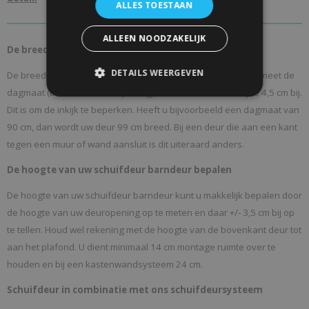
ALLES TOESTAAN
ALLEEN NOODZAKELIJK
De breedte van uw schuifdeur barndeur bepalen
DETAILS WEERGEVEN
De breedte van uw schuifdeur barndeur bepaalt u als volgt: meet de
dagmaat (breedte van de opening) en tel hier aan elke zijde 4,5 cm bij.
Dit is om de inkijk te beperken. Heeft u bijvoorbeeld een dagmaat van
90 cm, dan wordt uw deur 99 cm breed. Bij een deur die aan een kant
tegen een muur of wand aansluit is dit uiteraard anders.
De hoogte van uw schuifdeur barndeur bepalen
De hoogte van uw schuifdeur barndeur kunt u makkelijk bepalen door
de hoogte van uw deuropening op te meten en daar +/- 3,5 cm bij op
te tellen. Houd wel rekening met de hoogte van de bovenkant deur tot
aan het plafond. U dient minimaal 14 cm montage ruimte over te
houden en bij een kastenwandsysteem 24 cm.
Schuifdeur in combinatie met ons schuifdeursysteem