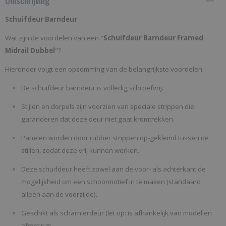
SFMD
Schuifdeur Barndeur
Bruto gewicht
Wat zijn de voordelen van een "
Schuifdeur Barndeur Framed
20,00 Kg
Midrail Dubbel
"?
Hieronder volgt een opsomming van de belangrijkste voordelen:
De schuifdeur barndeur is volledig schroefvrij.
Stijlen en dorpels zijn voorzien van speciale strippen die
garanderen dat deze deur niet gaat kromtrekken.
Panelen worden door rubber strippen op-geklemd tussen de
stijlen, zodat deze vrij kunnen werken.
Deze schuifdeur heeft zowel aan de voor- als achterkant de
mogelijkheid om een schoormotief in te maken (standaard
alleen aan de voorzijde).
Geschikt als scharnierdeur (let op: is afhankelijk van model en
afmeting).