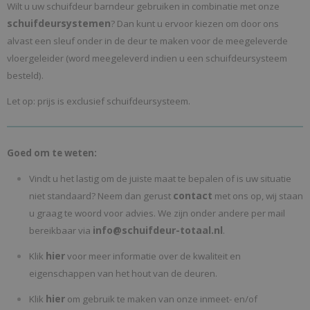
Wilt u uw schuifdeur barndeur gebruiken in combinatie met onze
schuifdeursystemen
? Dan kunt u ervoor kiezen om door ons
alvast een sleuf onder in de deur te maken voor de meegeleverde
vloergeleider (word meegeleverd indien u een schuifdeursysteem
besteld).
Let op: prijs is exclusief schuifdeursysteem.
Goed om te weten:
Vindt u het lastig om de juiste maat te bepalen of is uw situatie
contact
niet standaard? Neem dan gerust
met ons op, wij staan
u graag te woord voor advies. We zijn onder andere per mail
info@schuifdeur-totaal.nl
bereikbaar via
.
hier
Klik
voor meer informatie over de kwaliteit en
eigenschappen van het hout van de deuren.
hier
Klik
om gebruik te maken van onze inmeet- en/of