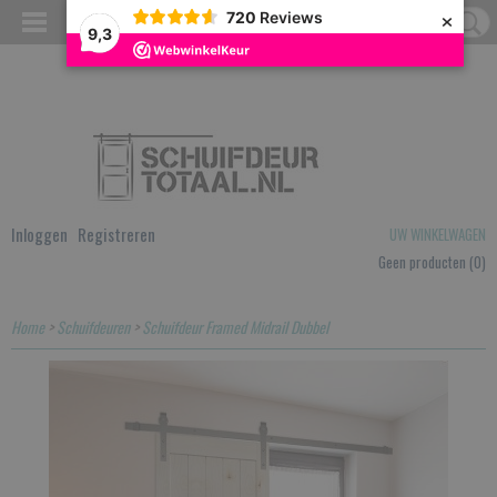
×
720
Reviews
9,3
Inloggen
Registreren
UW WINKELWAGEN
Geen producten
(0)
Home
>
Schuifdeuren
>
Schuifdeur Framed Midrail Dubbel