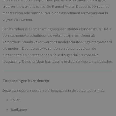
mix van eenvoud en stijl om een perfecte schuifdeuroplossing te
creëren in uw woonsituatie. De Framed Midrail Dubbel is één van de
meest universele barndeuren in ons assortiment en toepasbaar in
vrijwel elk interieur.
Een barndeur is een benaming voor een staldeur binnenshuis. Het is
een authentieke schuifdeur die voluit tot zijn recht komt als
kamerdeur. Steeds vaker wordt dit model schuifdeur geïnterpreteerd
als modern. Door de strakke randen en de eenvoud van de
tussenpanelen ontstaat er een deur die geschikt is voor elke
toepassing. De schuifdeur barndeur is in diverse kleuren te bestellen.
Toepassingen barndeuren
Deze barndeuren worden o.a. toegepast in de volgende ruimtes:
Toilet
Badkamer