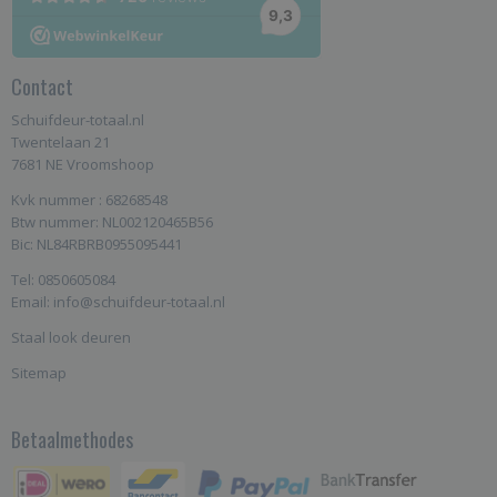
Contact
Schuifdeur-totaal.nl
Twentelaan 21
7681 NE Vroomshoop
Kvk nummer : 68268548
Btw nummer: NL002120465B56
Bic: NL84RBRB0955095441
Tel: 0850605084
Email: info@schuifdeur-totaal.nl
Staal look deuren
Sitemap
Betaalmethodes