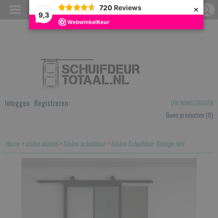
×
720
Reviews
9,3
Inloggen
Registreren
UW WINKELWAGEN
Geen producten
(0)
Home
>
stalen deuren
>
Stalen schuifdeur
>
Stalen Schuifdeur Vintage Nr6