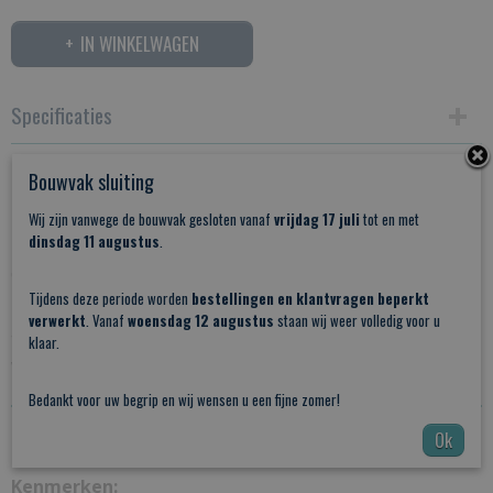
IN WINKELWAGEN
Specificaties
Omschrijving
Productcode
Bouwvak sluiting
SSVNR6
Stalen Schuifdeur Vintage Nr6
Wij zijn vanwege de bouwvak gesloten vanaf
vrijdag 17 juli
tot en met
dinsdag 11 augustus
.
Deze
stalen schuifdeur
heeft een uniek en tijdloos
design en is daarmee geschikt in vrijwel iedere woning.
Tijdens deze periode worden
bestellingen en klantvragen beperkt
Het gemak van een schuifdeur gecombineerd met de
verwerkt
. Vanaf
woensdag 12 augustus
staan wij weer volledig voor u
trend van staal dat al decennia lang terugkomt in zowel
klaar.
woon als werk ruimten
Bedankt voor uw begrip en wij wensen u een fijne zomer!
Ok
PDF: KLEUREN POEDERCOATING
Kenmerken: