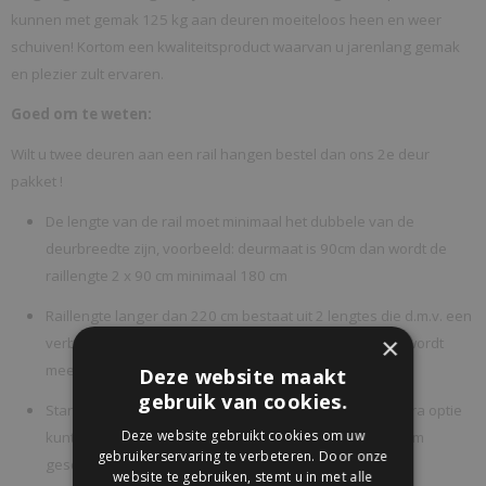
kunnen met gemak 125 kg aan deuren moeiteloos heen en weer
schuiven! Kortom een kwaliteitsproduct waarvan u jarenlang gemak
en plezier zult ervaren.
Goed om te weten:
Wilt u twee deuren aan een rail hangen bestel dan ons 2e deur
pakket !
De lengte van de rail moet minimaal het dubbele van de
deurbreedte zijn, voorbeeld: deurmaat is 90cm dan wordt de
raillengte 2 x 90 cm minimaal 180 cm
Raillengte langer dan 220 cm bestaat uit 2 lengtes die d.m.v. een
×
verbindingsplaatje aan elkaar gekoppeld wordt (deze wordt
meegeleverd)
Deze website maakt
gebruik van cookies.
Standaard geschikt voor deuren tot 45mm dikte, als extra optie
Deze website gebruikt cookies om uw
kunt u kiezen voor verlengde afstandhouders van 50mm
gebruikerservaring te verbeteren. Door onze
geschikt voor deuren tot 60mm dik.
website te gebruiken, stemt u in met alle