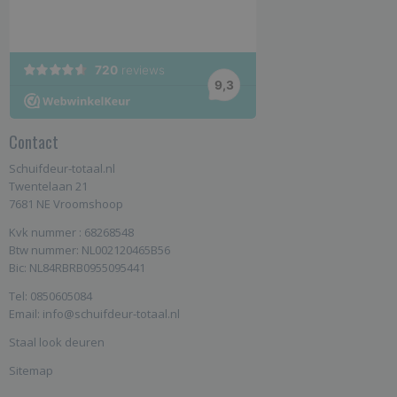
Contact
Schuifdeur-totaal.nl
Twentelaan 21
7681 NE Vroomshoop
Kvk nummer : 68268548
Btw nummer: NL002120465B56
Bic: NL84RBRB0955095441
Tel: 0850605084
Email: info@schuifdeur-totaal.nl
Staal look deuren
Sitemap