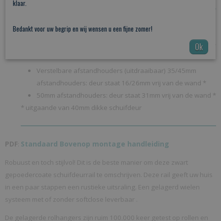
klaar.
Keuze uit de volgende afstandhouders:
Bedankt voor uw begrip en wij wensen u een fijne zomer!
Ok
35mm afstandhouders: deur staat
​16​
mm vrij van de wand
​ *​
​Verstelbare afstandhouders (uitdraaibaar) 35/​
45mm
afstandhouders: deur staat
​16/26mm​
vrij van de wand
​*​
50mm afstandhouders: deur staat 31mm vrij van de wand *​
​* uitgaande van 40mm dikke schuifdeur
Standaard Bovenop montage handleiding
PDF
:
Robuust en toch stijlvol! Dit is de beste manier om deze zwart
gepoedercoate schuifdeurrail te omschrijven. Deze rail geeft uw huis
in een paar stappen een rustieke uitsraling. Een gelagerd wielen
systeem met of zonder softclose leverbaar .
De gelagerde rolhangers zijn ruim 100.000 keer getest op rollen en