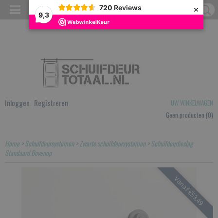
×
720
Reviews
9,3
Inloggen
Registreren
UW WINKELWAGEN
Geen producten
(0)
Home
>
Schuifdeursystemen
>
Zwarte schuifdeursystemen
>
Schuifdeurbeslag
Standaard Bovenop
Vanaf €53,49