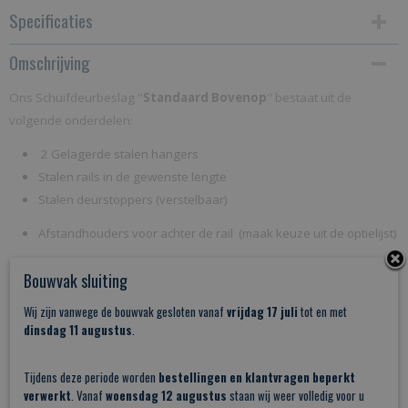
Specificaties
Omschrijving
Productcode
TSQ05
Ons Schuifdeurbeslag ''
Standaard Bovenop
'' bestaat uit de
Netto gewicht
volgende onderdelen:
10,00 Kg
2 Gelagerde stalen hangers
Bruto gewicht
Stalen rails in de gewenste lengte
Stalen deurstoppers (verstelbaar)
10,00 Kg
Afstandhouders voor achter de rail (maak keuze uit de optielijst)
Anti Jump pads (extra borging van de deur zodat deze niet van
Bouwvak sluiting
de rail af kan komen)
Wij zijn vanwege de bouwvak gesloten vanaf
vrijdag 17 juli
tot en met
Montage schroeven/bouten voor hout én beton
dinsdag 11 augustus
.
1 vloergeleider
Tijdens deze periode worden
bestellingen en klantvragen beperkt
Montage handleiding
verwerkt
. Vanaf
woensdag 12 augustus
staan wij weer volledig voor u