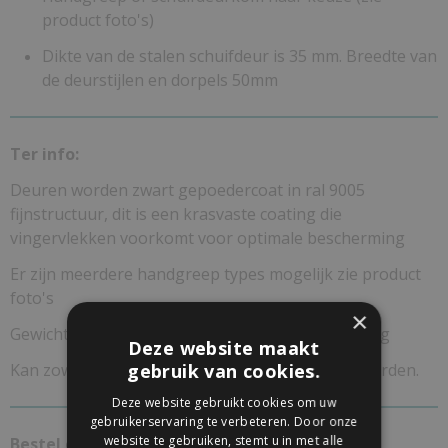
product foto's)
Dikte van de stalen schuifdeur is 35 mm. Breedte van
de deurstijlen en dorpels 50mm
Ter info:
Deuren worden zwart gepoedercoat in ral 9005
fijnstructuur, dit is een krasvaste coating die
vingervlekken voorkomt voor optimale bescherming
Er zijn meerdere handgreep types mogelijk zie product
foto's
×
Gewicht circa 60-70kg afhankelijk van maatvoering
Deze website maakt
Kan zowel aan het plafond als wand bevestigd worden.
gebruik van cookies.
Deze website gebruikt cookies om uw
gebruikerservaring te verbeteren. Door onze
website te gebruiken, stemt u in met alle
Bestel ook meteen een van de onderstaande