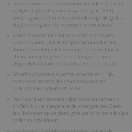
Deuren worden voorzien van 6mm helder gelaagd
veiligheidsglas of semitransparant glas. (33.1)
andere glassoorten uiteraard ook mogelijk (glas is
altijd vervangbaar na eventuele breukschade)
Wordt geleverd met een krasvaste mat zwarte
poedercoating , Ral 9005 fijnstructuur dit is een
duurdere coating met een langere levensduur dan
standaard coatingen. Deze coating voorkomt
vingervlekken (andere Ral kleuren in optielijst)
Schuifdeursysteem apart bij te bestellen - Tip,
combineer uw staaldeur met één van onze
onderstaande schuifsystemen!
Deur word aan de onderzijde voorzien van een u
profiel t.b.v. de meegeleverde vloergeleider.(Geen
struikelobject op de vloer, geleider blijft ten alle tijde
onder de schuifdeur)
Handgreep of schuifdeurkom naar keuze (zie