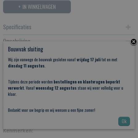
IN WINKELWAGEN
Specificaties
Omschrijving
Productcode
Bouwvak sluiting
SSVNR9
Stalen Schuifdeur Vintage Nr9
Wij zijn vanwege de bouwvak gesloten vanaf
vrijdag 17 juli
tot en met
Bruto gewicht
Deze
stalen schuifdeur
heeft een uniek en tijdloos
dinsdag 11 augustus
.
60,00 Kg
design en is daarmee geschikt in vrijwel iedere woning.
Het gemak van een schuifdeur gecombineerd met de
Tijdens deze periode worden
bestellingen en klantvragen beperkt
verwerkt
. Vanaf
woensdag 12 augustus
staan wij weer volledig voor u
trend van staal dat al decennia lang terugkomt in zowel
klaar.
woon als werk ruimten
Bedankt voor uw begrip en wij wensen u een fijne zomer!
PDF: KLEUREN POEDERCOATING
Ok
Kenmerken: