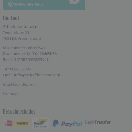
Contact
Schuifdeur-totaal.nl
Twentelaan 21
7681 NE Vroomshoop
Kvk nummer : 68268548
Btw nummer: NL002120465B56
Bic: NL84RBRB0955095441
Tel: 0850605084
Email: info@schuifdeur-totaal.nl
Staal look deuren
Sitemap
Betaalmethodes