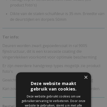
product foto's)
Dikte van de stalen schuifdeur is 35 mm. Breedte van
de deurstijlen en dorpels 50mm
Ter info:
Deuren worden zwart gepoedercoat in ral 9005
fijnstructuur, dit is een krasvaste coating die
vingervlekken voorkomt voor optimale bescherming
Er zijn meerdere handgreep types mogelijk zie product
foto's
×
Gewicht circa 60-70kg afhankelijk van maatvoering
Deze website maakt
gebruik van cookies.
Kan zowel aan het plafond als wand bevestigd worden.
Deze website gebruikt cookies om uw
gebruikerservaring te verbeteren. Door onze
website te gebruiken, stemt u in met alle
Bestel ook meteen een van de onderstaande