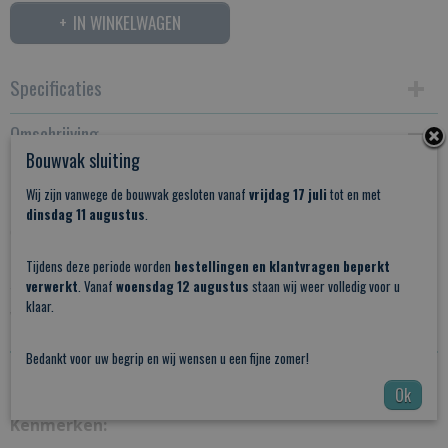
IN WINKELWAGEN
Specificaties
Omschrijving
Productcode
Bouwvak sluiting
Stalen schuifdeur Vintage nr 1
Stalen Schuifdeur Vintage Nr1
Wij zijn vanwege de bouwvak gesloten vanaf
vrijdag 17 juli
tot en met
Deze
stalen schuifdeur
heeft een uniek en tijdloos
dinsdag 11 augustus
.
design en is daarmee geschikt in vrijwel iedere woning.
Het gemak van een schuifdeur gecombineerd met de
Tijdens deze periode worden
bestellingen en klantvragen beperkt
verwerkt
. Vanaf
woensdag 12 augustus
staan wij weer volledig voor u
trend van staal dat al decennia lang terugkomt in zowel
klaar.
woon als werk ruimten
Bedankt voor uw begrip en wij wensen u een fijne zomer!
PDF: KLEUREN POEDERCOATING
Ok
Kenmerken: