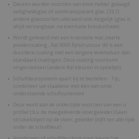
Deuren worden voorzien van 6mm helder gelaagd
veiligheidsglas of semitransparant glas. (33.1)
andere glassoorten uiteraard ook mogelijk (glas is
altijd vervangbaar na eventuele breukschade)
Wordt geleverd met een krasvaste mat zwarte
poedercoating , Ral 9005 fijnstructuur dit is een
duurdere coating met een langere levensduur dan
standaard coatingen. Deze coating voorkomt
vingervlekken (andere Ral kleuren in optielijst)
Schuifdeursysteem apart bij te bestellen - Tip,
combineer uw staaldeur met één van onze
onderstaande schuifsystemen!
Deur word aan de onderzijde voorzien van een u
profiel t.b.v. de meegeleverde vloergeleider.(Geen
struikelobject op de vloer, geleider blijft ten alle tijde
onder de schuifdeur)
Handgreep of schuifdeurkom naar keuze (zie