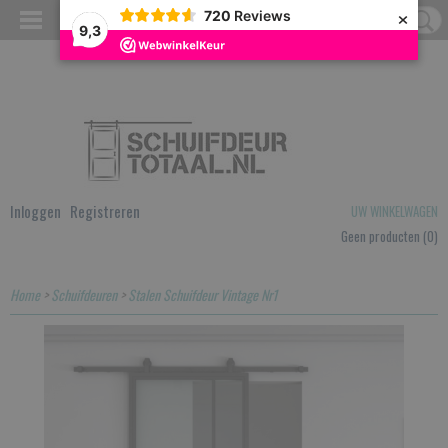
×
720
Reviews
9,3
Inloggen
Registreren
UW WINKELWAGEN
Geen producten
(0)
Home
>
Schuifdeuren
>
Stalen Schuifdeur Vintage Nr1