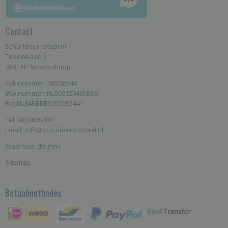
Contact
Schuifdeur-totaal.nl
Twentelaan 21
7681 NE Vroomshoop
Kvk nummer : 68268548
Btw nummer: NL002120465B56
Bic: NL84RBRB0955095441
Tel: 0850605084
Email: info@schuifdeur-totaal.nl
Staal look deuren
Sitemap
Betaalmethodes