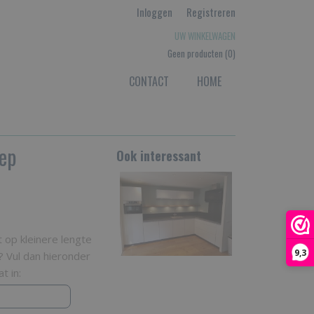
Inloggen
Registreren
UW WINKELWAGEN
Geen producten
(0)
CONTACT
HOME
ep
Ook interessant
op kleinere lengte
9,3
? Vul dan hieronder
t in: