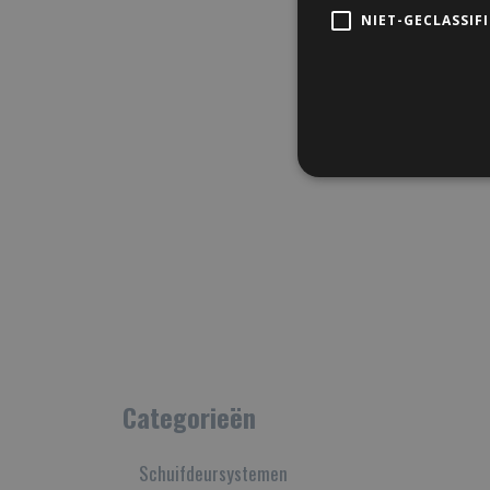
NIET-GECLASSIF
Categorieën
Schuifdeursystemen