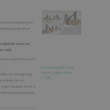
ur/oliebehandeling en
roefdraad zodat deze
t volgende maat en
en veld.
of een zachte houtsoort
n.
Plankdragers staal
zwart (20cm diep)
zelfde. De vormgeving
€ 12,88
 vlakker zijn en
jn eigen karakter heeft. U
 mooie boomrand uit te