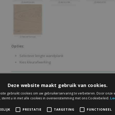
Opties:
Selecteer lengte wandplank
Kies kleurafwerking
hier
Lees
meer belangerijke info die u moet weten over onze ei
Deze website maakt gebruik van cookies.
Let op:
eikenhout is een natuurproduct. Onze wandplanke
ite gebruikt cookies om uw gebruikerservaring te verbeteren. Door onze w
uit één stuk vervaardigd, maar kunnen in de diepte uit m
, stemt u in met alle cookies in overeenstemming met ons Cookiebeleid.
Le
verlijmd om de stabiliteit te verbeteren en kromtrekken t
kunnen lichte verschillen in kleur, nerf en structuur voork
ELIJK
PRESTATIE
TARGETING
FUNCTIONEEL