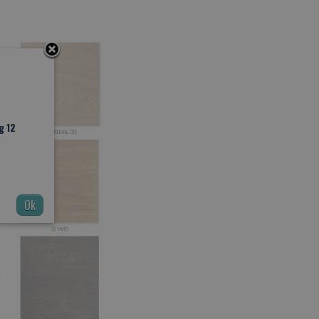
g 12
Ok