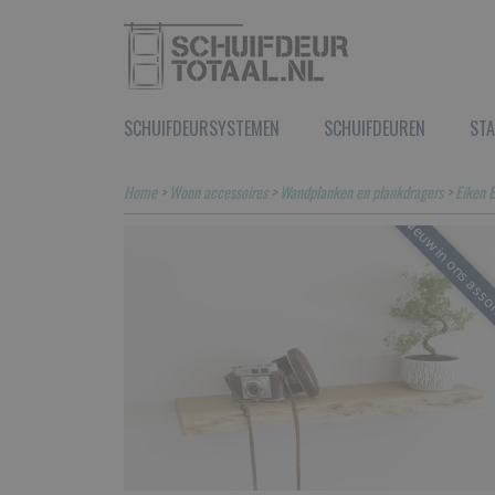
SCHUIFDEURSYSTEMEN
SCHUIFDEUREN
STA
Home
>
Woon accessoires
>
Wandplanken en plankdragers
>
Eiken 
Nieuw in ons asso