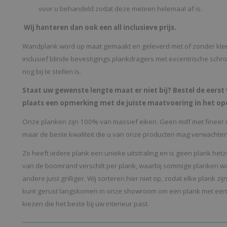
voor u behandeld zodat deze meteen helemaal af is.
Wij hanteren dan ook een all inclusieve prijs.
Wandplank word op maat gemaakt en geleverd met of zonder kle
inclusief blinde bevestigings plankdragers met excentrische sch
nog bij te stellen is.
Staat uw gewenste lengte maat er niet bij? Bestel de eers
plaats een opmerking met de juiste maatvoering in het op
Onze planken zijn 100% van massief eiken. Geen mdf met fineer 
maar de beste kwaliteit die u van onze producten mag verwachte
Zo heeft iedere plank een unieke uitstraling en is geen plank het
van de boomrand verschilt per plank, waarbij sommige planken wat
andere juist grilliger. Wij sorteren hier niet op, zodat elke plank zi
kunt gerust langskomen in onze showroom om een plank met een
kiezen die het beste bij uw interieur past.