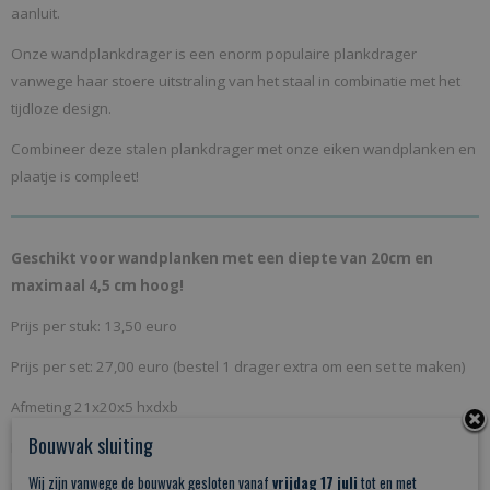
aanluit.
0,50 Kg
Onze wandplankdrager is een enorm populaire plankdrager
Afmetingen (l,b,h)
vanwege haar stoere uitstraling van het staal in combinatie met het
20 x 5 x 21 cm
tijdloze design.
Combineer deze stalen plankdrager met onze eiken wandplanken en
plaatje is compleet!
Geschikt voor wandplanken met een diepte van 20cm en
maximaal 4,5 cm hoog!
Prijs per stuk: 13,50 euro
Prijs per set: 27,00 euro (bestel 1 drager extra om een set te maken)
Afmeting 21x20x5 hxdxb
Bouwvak sluiting
Inclusief bevestigingsschroeven.
Wij zijn vanwege de bouwvak gesloten vanaf
vrijdag 17 juli
tot en met
Kleur zwart fijnstructuur gepoedercoat.