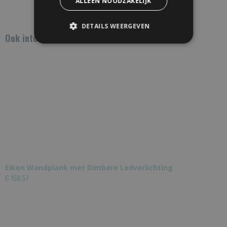
ALLEEN NOODZAKELIJK
Save
DETAILS WEERGEVEN
Ook interessant
Eiken Wandplank met Dimbare Ledverlichting
€ 158,57