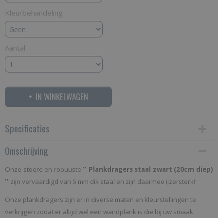
Kleurbehandeling
Aantal
IN WINKELWAGEN
Specificaties
Omschrijving
Productcode
SPZ-168
Onze stoere en robuuste
'' Plankdragers staal zwart (20cm diep)
EAN code
''
zijn vervaardigd van 5 mm dik staal en zijn daarmee ijzersterk!
9508661411896
Onze plankdragers zijn er in diverse maten en kleurstellingen te
Bruto gewicht
verkrijgen zodat er altijd wel een wandplank is die bij uw smaak