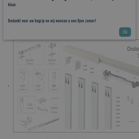
klaar.
softclose en soft-open geleidersysteem tot 100kg
Bedankt voor uw begrip en wij wensen u een fijne zomer!
vloergeleider
Ok
handleiding en montage materiaal