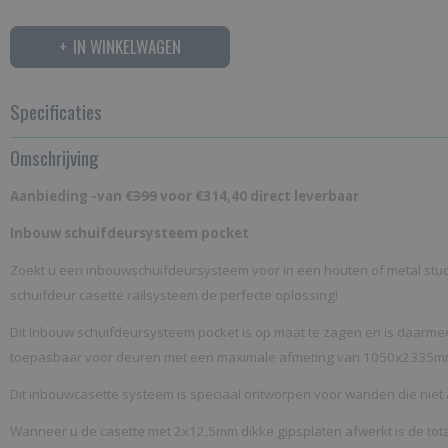
IN WINKELWAGEN
Specificaties
Omschrijving
Productcode
PSICASSETTE
Aanbieding -van €
399
voor €314,40 direct leverbaar
Bruto gewicht
Inbouw schuifdeursysteem pocket
15,00 Kg
Zoekt u een inbouwschuifdeursysteem voor in een houten of metal stud
schuifdeur casette railsysteem de perfecte oplossing!
Dit Inbouw schuifdeursysteem pocket is op maat te zagen en is daarme
toepasbaar voor deuren met een maximale afmeting van 1050x2335mm 
Dit inbouwcasette systeem is speciaal ontworpen voor wanden die niet a
Wanneer u de casette met 2x12,5mm dikke gipsplaten afwerkt is de tot