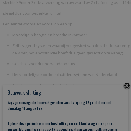
slechts 89mm + 2x de afwerking van uw wand bv 2x12,5mm gips = 11
ideaal dus voor beperkte ruimte!
Een aantal voordelen voor u op een rij:
Makkelijk in hoogte en breedte inkortbaar
Zelfdragend systeem waarbij het gewicht van de schuifdeur terug
de vloer, bovencostructie hoeft dus geen gewicht op te vaneg.
Geschikt voor dunne wandopbouw
Het voordeligste pocketschuifdeursyteem van Nedereland
Softclose en softopen funtie standaard inbegrepen.
Bouwvak sluiting
Wat wordt er geleverd:
Wij zijn vanwege de bouwvak gesloten vanaf
vrijdag 17 juli
tot en met
een unversieel aluminium lichtgewicht pocket systeem
dinsdag 11 augustus
.
4 metalen profielen die het frame vormen t.b.v. wand
Tijdens deze periode worden
bestellingen en klantvragen beperkt
bovenrail met montage kopplaten en houten kader
verwerkt
. Vanaf
woensdag 12 augustus
staan wij weer volledig voor u