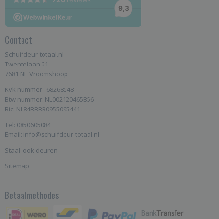
Contact
Schuifdeur-totaal.nl
Twentelaan 21
7681 NE Vroomshoop
Kvk nummer : 68268548
Btw nummer: NL002120465B56
Bic: NL84RBRB0955095441
Tel: 0850605084
Email: info@schuifdeur-totaal.nl
Staal look deuren
Sitemap
Betaalmethodes