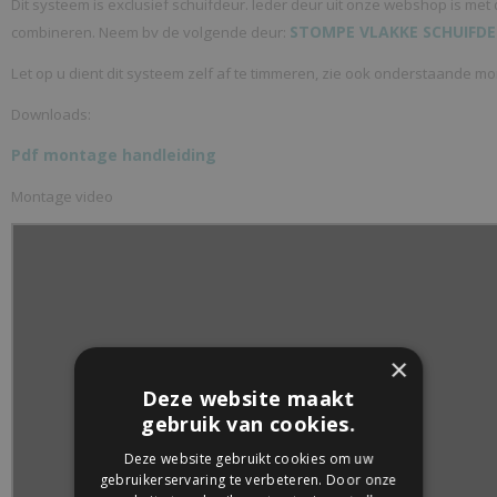
Dit systeem is exclusief schuifdeur. Ieder deur uit onze webshop is met 
STOMPE VLAKKE SCHUIFD
combineren. Neem bv de volgende deur:
Let op u dient dit systeem zelf af te timmeren, zie ook onderstaande m
Downloads:
Pdf montage handleiding
Montage video
×
Deze website maakt
gebruik van cookies.
Deze website gebruikt cookies om uw
gebruikerservaring te verbeteren. Door onze