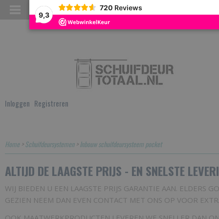
720
Reviews
9,3
Inloggen
Registreren
Home
>
Schuifdeursystemen
>
Inbouw schuifdeursysteem pocket
ALTIJD DE LAAGSTE PRIJS - EN SNELSTE LEVERI
WIJ BIEDEN U EEN LAAGSTE PRIJS GARANTIE AAN. ELDERS 
GEZIEN NEEM DAN EVEN CONTACT MET ONS OP VOOR EXTRA 
OOK MAATWERKPRODUCTEN LEVEREN WE SNELLER DAN O