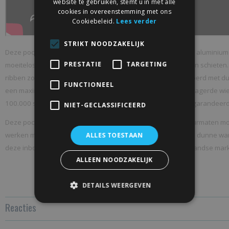
website te gebruiken, stemt u in met alle
cookies in overeenstemming met ons
Cookiebeleid.
Lees verder
STRIKT NOODZAKELIJK
Deze pocket schuifrail is gemaakt van hoogwaardig gewalsd aluminiu
PRESTATIE
TARGETING
moeitelose schuifbeweging waarbij de deur niet uit de rail kan schieten.
ribben zorgen voor een sterke wand. Ons systeem is uitgevoerd met du
FUNCTIONEEL
een maximum deurgewicht van 100kg kan afremmen. De gelagerde wiele
100.000 schuifbewegingen waardoor levenslang gemak gegarandeerd 
NIET-GECLASSIFICEERD
Deze pocket kit is makkelijk inkortbaar waardoor meerde deurmaten mogel
werken met bv gipsplaten en ultra ruimte besparend door de dunne w
ALLES TOESTAAN
deze inbouwschuifdeurframe de goedkoopste op de Nederlandse mark
ALLEEN NOODZAKELIJK
DETAILS WEERGEVEN
Reacties