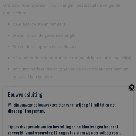
TsQ07
Ons schuifdeursysteem ''Punt Hanger'' bestaat uit de volgende
Netto gewicht
onderdelen:
10,00 Kg
2 Gelagerde stalen hangers
Bruto gewicht
Stalen rails in de gewenste lengte
10,00 Kg
Stalen deurstoppers (verstelbaar)
Afstandhouders voor achter de rail (maak keuze uit de optielijst)
Anti Jump pads (extra borging van de deur zodat deze niet van
de rail af kan komen)
Montage schroeven/bouten voor hout én beton
Bouwvak sluiting
1 Vloergeleider
Wij zijn vanwege de bouwvak gesloten vanaf
vrijdag 17 juli
tot en met
Montage handleiding
dinsdag 11 augustus
.
Tijdens deze periode worden
bestellingen en klantvragen beperkt
verwerkt
. Vanaf
woensdag 12 augustus
staan wij weer volledig voor u
Keuze uit de volgende afstandhouders: