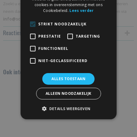
Zoekt u een andere maat dan de standaardmaten die wij hanteren
cookies in overeenstemming met ons
Cookiebeleid.
Lees verder
neem dan contact met ons op en vraag naar de mogelijkheden via
info@schuifdeur-totaal.nl
STRIKT NOODZAKELIJK
Reacties
PRESTATIE
TARGETING
FUNCTIONEEL
Save
NIET-GECLASSIFICEERD
Ook interessant
ALLES TOESTAAN
ALLEEN NOODZAKELIJK
DETAILS WEERGEVEN