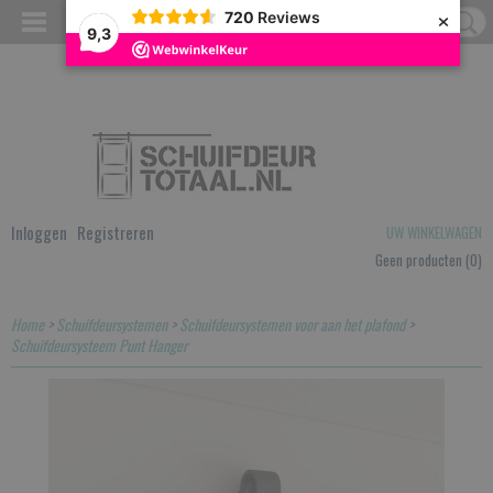
×
720
Reviews
9,3
Inloggen
Registreren
UW WINKELWAGEN
Geen producten
(0)
Home
>
Schuifdeursystemen
>
Schuifdeursystemen voor aan het plafond
>
Schuifdeursysteem Punt Hanger