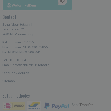
Contact
Schuifdeur-totaal.nl
Twentelaan 21
7681 NE Vroomshoop
Kvk nummer : 68268548
Btw nummer: NL002120465B56
Bic: NL84RBRB0955095441
Tel: 0850605084
Email: info@schuifdeur-totaal.nl
Staal look deuren
Sitemap
Betaalmethodes