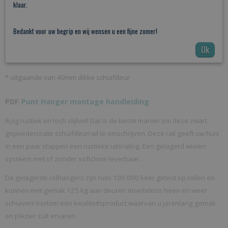
klaar.
35mm afstandhouders: deur staat
​16​
mm vrij van de wand
​ *​
Bedankt voor uw begrip en wij wensen u een fijne zomer!
​Verstelbare afstandhouders (uitdraaibaar) 35/​
45mm
afstandhouders: deur staat
​16/26mm​
vrij van de wand
​*​
Ok
50mm afstandhouders: deur staat 31mm vrij van de wand *​
​* uitgaande van 40mm dikke schuifdeur
Punt Hanger montage handleiding
PDF
:
Ruig rustiek en toch stijlvol! Dat is de beste manier om deze zwart
gepoedercoate schuifdeurrail te omschrijven. Deze rail geeft uw huis
in een paar stappen een rustieke uitsraling. Een gelagerd wielen
systeem met of zonder softclose leverbaar .
De gelagerde rolhangers zijn ruim 100.000 keer getest op rollen en
kunnen met gemak 125 kg aan deuren moeiteloos heen en weer
schuiven! Kortom een kwaliteitsproduct waarvan u jarenlang gemak
en plezier zult ervaren.