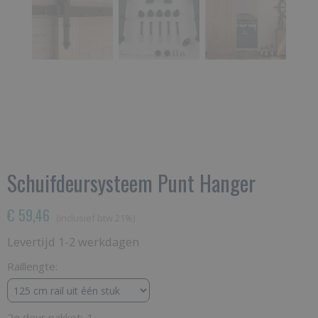
Schuifdeursysteem Punt Hanger
€ 59,46
(inclusief btw 21%)
Levertijd 1-2 werkdagen
Raillengte:
2e deur pakket:-1