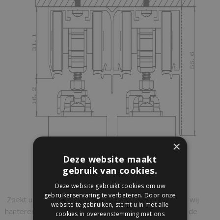
×
Deze website maakt
gebruik van cookies.
Deze website gebruikt cookies om uw
gebruikerservaring te verbeteren. Door onze
Zoekt u een andere maat dan de standaardmaten die wij
website te gebruiken, stemt u in met alle
hanteren neem dan contact met ons op en vraag naar de
cookies in overeenstemming met ons