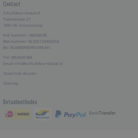
Contact
Schuifdeur-totaal.nl
Twentelaan 21
7681 NE Vroomshoop
Kvk nummer : 68268548
Btw nummer: NL002120465B56
Bic: NL84RBRB0955095441
Tel: 0850605084
Email: info@schuifdeur-totaal.nl
Staal look deuren
Sitemap
Betaalmethodes