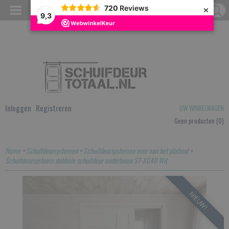
×
720
Reviews
9,3
Inloggen
Registreren
UW WINKELWAGEN
Geen producten
(0)
Home
>
Schuifdeursystemen
>
Schuifdeursystemen voor aan het plafond
>
Schuifdeursysteem dubbele schuifdeur onderbouw ST-XC40 Wit
NIEUW!