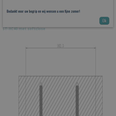
PDF
:
Schuifdeursysteem dubbele schuifdeur onderbouw
Bedankt voor uw begrip en wij wensen u een fijne zomer!
ST-XC40
Ok
PDF:
Schuifdeursysteem dubbele schuifdeur onderbouw
ST-XC40 met softclose