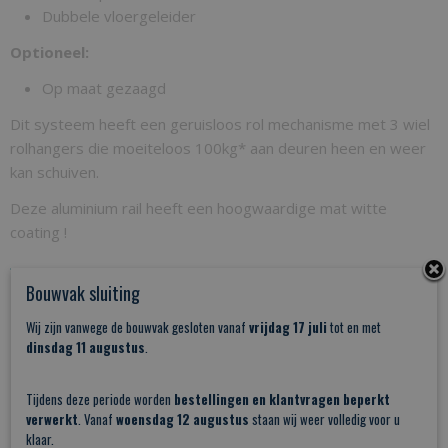
Dubbele vloergeleider
Optioneel:
Op maat gezaagd
Dit systeem heeft een geruisloos rol mechanisme met 3 wiel
rolhangers die moeiteloos 100kg* aan deuren heen en weer
kan schuiven.
Deze aluminium rail heeft een hoogwaardige mat witte
coating !
Bouwvak sluiting
Goed om te weten
Wij zijn vanwege de bouwvak gesloten vanaf
vrijdag 17 juli
tot en met
* Geschikt voor deuren tot 100kg
dinsdag 11 augustus
.
5 jaar garantie
100.000 keer getest op schuiven
Tijdens deze periode worden
bestellingen en klantvragen beperkt
Hoogwaardig gelagerd wielensysteem
verwerkt
. Vanaf
woensdag 12 augustus
staan wij weer volledig voor u
Strakke vormgeving
klaar.