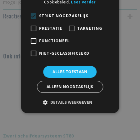
mogelijkheden via
info@schuifdeur-totaal.nl
Cookiebeleid.
Lees verder
Reacties
STRIKT NOODZAKELIJK
PRESTATIE
TARGETING
Save
FUNCTIONEEL
NIET-GECLASSIFICEERD
Ook interessant
ALLES TOESTAAN
ALLEEN NOODZAKELIJK
DETAILS WEERGEVEN
Zwart schuifdeursysteem ST80