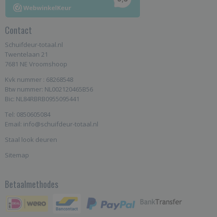
Contact
Schuifdeur-totaal.nl
Twentelaan 21
7681 NE Vroomshoop
Kvk nummer : 68268548
Btw nummer: NL002120465B56
Bic: NL84RBRB0955095441
Tel: 0850605084
Email: info@schuifdeur-totaal.nl
Staal look deuren
Sitemap
Betaalmethodes