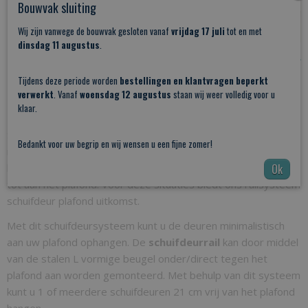
Bouwvak sluiting
Wij zijn vanwege de bouwvak gesloten vanaf
vrijdag 17 juli
tot en met
dinsdag 11 augustus
.
Tijdens deze periode worden
bestellingen en klantvragen beperkt
PDF
:
Plafond montage beugel
verwerkt
. Vanaf
woensdag 12 augustus
staan wij weer volledig voor u
klaar.
PDF
:
Spaakwiel montage handleiding
Soms zijn er situaties waarbij het niet mogelijk is of gewoon
Bedankt voor uw begrip en wij wensen u een fijne zomer!
niet praktisch is om een schuifdeursysteem aan de wand te
bevestigen bijvoorbeeld wanneer uw deuropening doorloopt
Ok
tot aan het plafond. Voor deze situaties biedt ons railsysteem
schuifdeur plafond uitkomst.
Met dit schuifdeursysteem kunt u de deuren minimalistisch
aan uw plafond ophangen. De
schuifdeurrail
kan door middel
van de stalen L vormige beugel onder/direct tegen het
plafond aan worden gemonteerd. Met behulp van dit systeem
kunt u 1 of meerdere schuifdeuren 21 cm vrij van het plafond