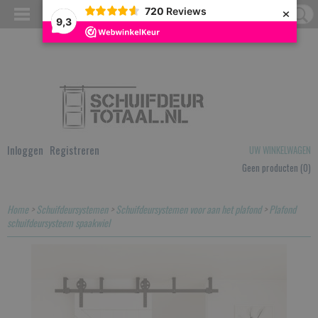
×
720
Reviews
9,3
Inloggen
Registreren
UW WINKELWAGEN
Geen producten
(0)
Home
>
Schuifdeursystemen
>
Schuifdeursystemen voor aan het plafond
>
Plafond
schuifdeursysteem spaakwiel