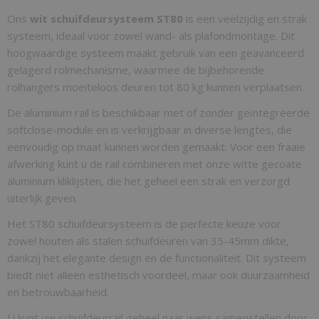
Bruto gewicht
Ons
wit schuifdeursysteem ST80
is een veelzijdig en strak
5,00 Kg
systeem, ideaal voor zowel wand- als plafondmontage. Dit
hoogwaardige systeem maakt gebruik van een geavanceerd
gelagerd rolmechanisme, waarmee de bijbehorende
rolhangers moeiteloos deuren tot 80 kg kunnen verplaatsen.
De aluminium rail is beschikbaar met of zonder geïntegreerde
softclose-module en is verkrijgbaar in diverse lengtes, die
eenvoudig op maat kunnen worden gemaakt. Voor een fraaie
afwerking kunt u de rail combineren met onze witte gecoate
aluminium kliklijsten, die het geheel een strak en verzorgd
uiterlijk geven.
Het ST80 schuifdeursysteem is de perfecte keuze voor
zowel houten als stalen schuifdeuren van 35-45mm dikte,
dankzij het elegante design en de functionaliteit. Dit systeem
biedt niet alleen esthetisch voordeel, maar ook duurzaamheid
en betrouwbaarheid.
U kunt uw schuifdeurrail geheel naar wens samenstellen door