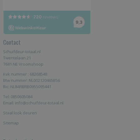
Contact
Schuifdeur-totaal.nl
Twentelaan 21
7681 NE Vroomshoop
Kvk nummer : 68268548
Btw nummer: NL002120465B56
Bic: NL84RBRB0955095441
Tel: 0850605084
Email: info@schuifdeur-totaal.nl
Staal look deuren
Sitemap