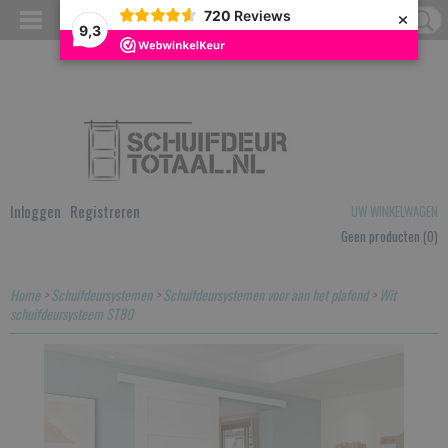
×
720
Reviews
9,3
Inloggen
Registreren
UW WINKELWAGEN
Geen producten
(0)
Home
>
Schuifdeursystemen
>
Schuifdeursystemen voor aan het plafond
>
Wit
schuifdeursysteem ST80