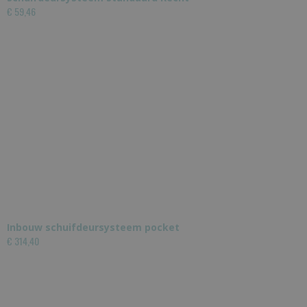
€ 59,46
Inbouw schuifdeursysteem pocket
€ 314,40