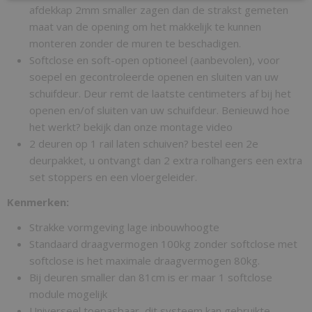
afdekkap 2mm smaller zagen dan de strakst gemeten
maat van de opening om het makkelijk te kunnen
monteren zonder de muren te beschadigen.
Softclose en soft-open optioneel (aanbevolen), voor
soepel en gecontroleerde openen en sluiten van uw
schuifdeur. Deur remt de laatste centimeters af bij het
openen en/of sluiten van uw schuifdeur. Benieuwd hoe
het werkt? bekijk dan onze montage video
2 deuren op 1 rail laten schuiven? bestel een 2e
deurpakket, u ontvangt dan 2 extra rolhangers een extra
set stoppers en een vloergeleider.
Kenmerken:
Strakke vormgeving lage inbouwhoogte
Standaard draagvermogen 100kg zonder softclose met
softclose is het maximale draagvermogen 80kg.
Bij deuren smaller dan 81cm is er maar 1 softclose
module mogelijk
Universeel toepasbaar, dit systeem kan gebruikte