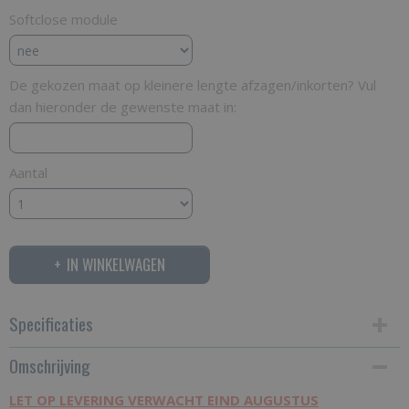
Softclose module
De gekozen maat op kleinere lengte afzagen/inkorten? Vul
dan hieronder de gewenste maat in:
Aantal
IN WINKELWAGEN
Specificaties
Omschrijving
Productcode
WSST80-245
LET OP LEVERING VERWACHT EIND AUGUSTUS