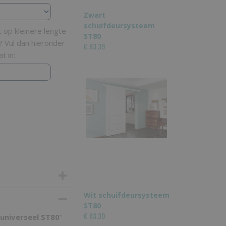
Zwart
schuifdeursysteem
op kleinere lengte
ST80
? Vul dan hieronder
€ 83,39
t in:
Wit schuifdeursysteem
ST80
€ 83,39
universeel ST80
''