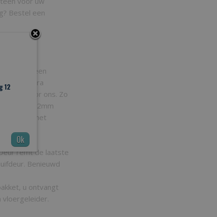
meteen voor uw
g? Bestel een
it. Heeft u een
dan een extra
g 12
t zagen door ons. Zo
 de afdekkap 2mm
pening om het
schadigen.
Ok
soepel en
Deur remt de laatste
huifdeur. Benieuwd
pakket, u ontvangt
 vloergeleider.