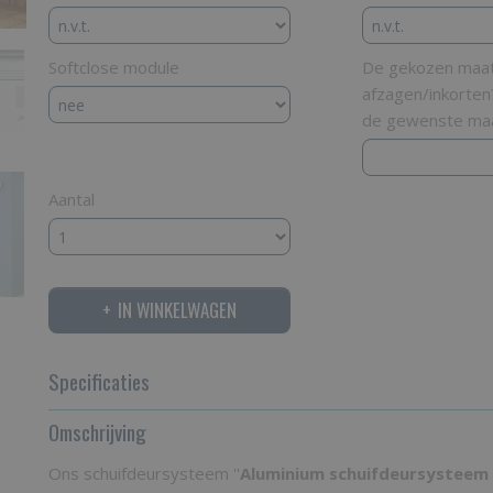
Softclose module
De gekozen maat 
afzagen/inkorten
de gewenste maa
Aantal
IN WINKELWAGEN
Specificaties
Productcode
Omschrijving
GS80
Ons schuifdeursysteem ''
Aluminium schuifdeursysteem 