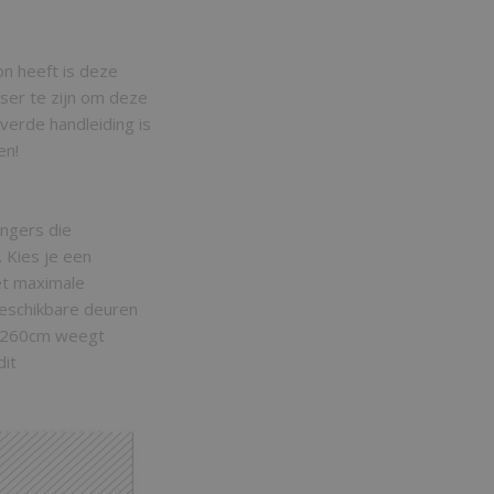
n heeft is deze
ser te zijn om deze
verde handleiding is
en!
ngers die
 Kies je een
et maximale
beschikbare deuren
0x260cm weegt
dit