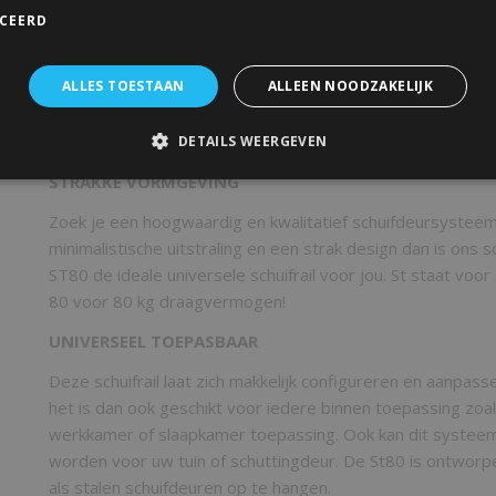
Geschikt voor deuren van 35/50mm dik.
ICEERD
Universeel toepasbaar, geschikt voor wand alsook plafon
een gatenpatroon (montagegaten) aangebracht in de rail 
ALLES TOESTAAN
ALLEEN NOODZAKELIJK
makkelijk extra gaten bij geboord worden indien nodig.
DETAILS WEERGEVEN
STRAKKE VORMGEVING
Zoek je een hoogwaardig en kwalitatief schuifdeursystee
minimalistische uitstraling en een strak design dan is ons
ST80 de ideale universele schuifrail voor jou. St staat voor
80 voor 80 kg draagvermogen!
UNIVERSEEL TOEPASBAAR
Deze schuifrail laat zich makkelijk configureren en aanpasse
het is dan ook geschikt voor iedere binnen toepassing zo
werkkamer of slaapkamer toepassing. Ook kan dit systeem
worden voor uw tuin of schuttingdeur. De St80 is ontwor
als stalen schuifdeuren op te hangen.