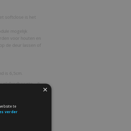
 softclose is het
odule mogelijk
orden voor houten en
op de deur lassen of
d is 6,5cm.
u plafondhoogte – 8
×
kke: plafondhoogte
ebsite te
s minimaal 2 keer de
es verder
zal uw schuifdeur