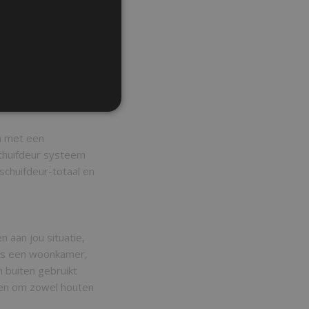
dmontage hiervoor is
maar er kunnen ook
m met een
 schuifdeur systeem
 schuifdeur-totaal en
n aan jou situatie,
als een woonkamer,
 buiten gebruikt
pen om zowel houten