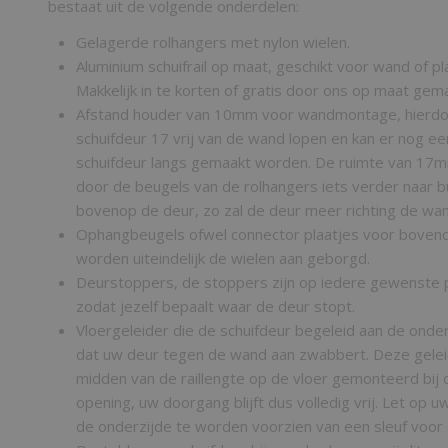
bestaat uit de volgende onderdelen:
Gelagerde rolhangers met nylon wielen.
Aluminium schuifrail op maat, geschikt voor wand of 
Makkelijk in te korten of gratis door ons op maat gem
Afstand houder van 10mm voor wandmontage, hierdoor
schuifdeur 17 vrij van de wand lopen en kan er nog een
schuifdeur langs gemaakt worden. De ruimte van 17mm
door de beugels van de rolhangers iets verder naar b
bovenop de deur, zo zal de deur meer richting de wa
Ophangbeugels ofwel connector plaatjes voor boveno
worden uiteindelijk de wielen aan geborgd.
Deurstoppers, de stoppers zijn op iedere gewenste p
zodat jezelf bepaalt waar de deur stopt.
Vloergeleider die de schuifdeur begeleid aan de onde
dat uw deur tegen de wand aan zwabbert. Deze gelei
midden van de raillengte op de vloer gemonteerd bij 
opening, uw doorgang blijft dus volledig vrij. Let op u
de onderzijde te worden voorzien van een sleuf voor 