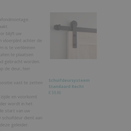
plafondmontage.
aakt.
 blijft uw
 vloerplint achter de
 is te verkleinen
uiten te plaatsen
nd gebracht worden.
p de deur, hier
Schuifdeursysteem
ositie vast te zetten
Standaard Recht
€ 59,46
rzijde en voorkomt
der wordt in het
de start van uw
w schuifdeur dient aan
deze geleider.