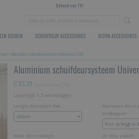
Bekend van TV!
LEN DEUREN
SCHUIFDEUR ACCESSOIRES
WOON ACCESSOIRES
afond
>
Aluminium schuifdeursysteem Universeel ST80
Aluminium schuifdeursysteem Unive
€ 83,39
(inclusief btw 21%)
Levertijd 1-3 werkdagen
Lengte Aluminium Rail
Aluminium decorati
eindkappen
Kleur decoratielijst
2e deur pakket