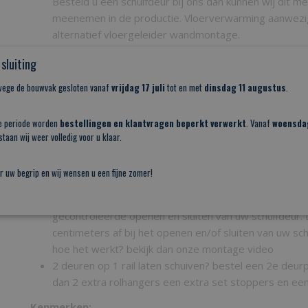
Besteld u een schuifdeur bij ons dan kunnen wij dit 
meenemen in de productie. Vloerverwarming aanwezi
alternatief vloergeleider wandmontage.
Montage handleiding.
sluiting
Optioneel:
nwege de bouwvak gesloten vanaf
vrijdag 17 juli
tot en met
dinsdag 11 augustus
.
Decoratielijst (afdekkap) in aluminiumkleur, zwart of w
doorgaande deuropening tot aan het plafond, bestel 
e periode worden
bestellingen en klantvragen beperkt verwerkt
. Vanaf
woensda
decoratielijst voor de achterzijde en laat deze opmaa
taan wij weer volledig voor u klaar.
kun je de achterzijde ook meteen afwerken. Tip laat
smaller zagen dan de strakst gemeten maat van de o
r uw begrip en wij wensen u een fijne zomer!
makkelijk te kunnen monteren zonder de muren te be
Softclose en soft-open optioneel (aanbevolen), voor 
gecontroleerde openen en sluiten van uw schuifdeur. 
centimeters af bij het openen en/of sluiten van uw sc
hoe het werkt? bekijk dan onze montage video
2 deuren op 1 rail laten schuiven? bestel een 2e deur
dan 2 extra rolhangers een extra set stoppers en een
Kenmerken: