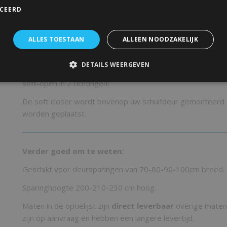
maximum gewicht van
40 Kg
'soft closing' maken. U kunt 
ICEERD
variant nemen geschikt voor deuren tot
80 Kg
. Door een 
te passen zal uw schuifdeur langzaam en geruisloos dicht
ALLES TOESTAAN
ALLEEN NOODZAKELIJK
Niet geheel onbelangrijk dat deze softclose module kindvri
het langzaam dicht gaan van de schuifdeur tevens een beve
DETAILS WEERGEVEN
die klem tussen de deur kunnen komen. Bestel 2 modules 
soft-open in 2 richtingen!
De soft closer wordt bovenop uw schuifdeur gemonteerd 
worden geplaatst.
Verder goed om te weten:
Geschikt voor deursparingen van 70-80-90-100cm breed.
Sparinghoogte 200-210-230 cm hoog.
Maten in de optielijst zijn
direct leverbaar
overige maten
zijn op aanvraag en hebben een langere levertijd.