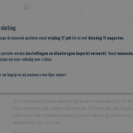
sluiting
nwege de bouwvak gesloten vanaf
vrijdag 17 juli
tot en met
dinsdag 11 augustus
.
e periode worden
bestellingen en klantvragen beperkt verwerkt
. Vanaf
woensda
taan wij weer volledig voor u klaar.
r uw begrip en wij wensen u een fijne zomer!
Aanvullende technische gegevens:
De EvoKit kan bij een deurhoogte van maximaal 230 cm 
voor wanden van zowel 100 mm als 125 mm dik. Bij hoger
240 cm is het schuifdeurdeursysteem alleen geschikt voo
wanddikte van 12,5 cm.
Dit inbouw cassette schuifsysteem kan worden gecombin