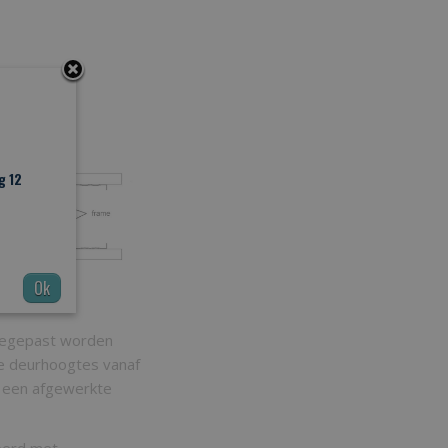
g 12
Ok
toegepast worden
e deurhoogtes vanaf
r een afgewerkte
eerd met