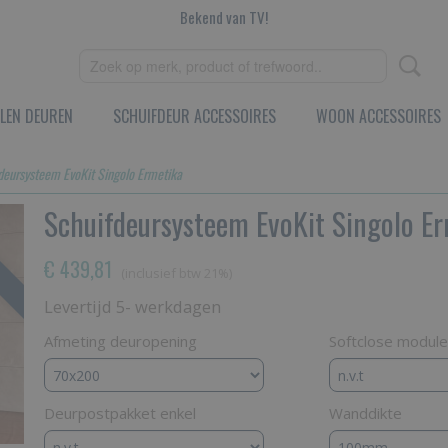
Bekend van TV!
LEN DEUREN
SCHUIFDEUR ACCESSOIRES
WOON ACCESSOIRES
deursysteem EvoKit Singolo Ermetika
Schuifdeursysteem EvoKit Singolo E
€ 439,81
(inclusief btw 21%)
Levertijd 5- werkdagen
Afmeting deuropening
Softclose module
Deurpostpakket enkel
Wanddikte