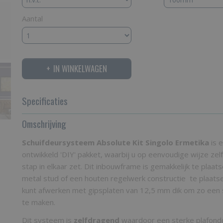
Aantal
IN WINKELWAGEN
Specificaties
Productcode
Omschrijving
361-236
Bruto gewicht
25,00 Kg
Schuifdeursysteem Absolute Kit Singolo Ermetika
is e
ontwikkeld 'DIY' pakket, waarbij u op eenvoudige wijze zel
stap in elkaar zet. Dit inbouwframe is gemakkelijk te plaat
metal stud of een houten regelwerk constructie te plaats
kunt afwerken met gipsplaten van 12,5 mm dik om zo een 
te maken.
Dit systeem is
zelfdragend
waardoor een sterke plafondc