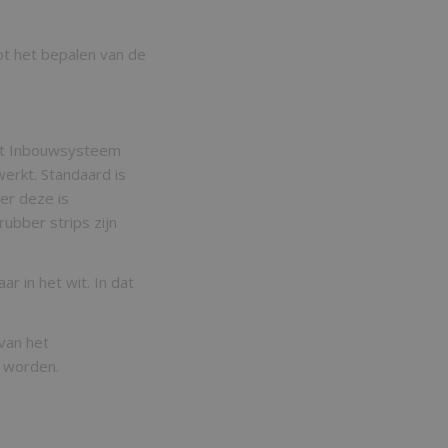
ot het bepalen van de
it Inbouwsysteem
erkt. Standaard is
er deze is
ubber strips zijn
r in het wit. In dat
van het
n worden.