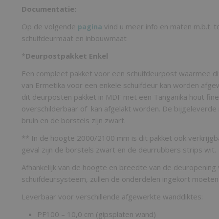
Documentatie:
Op de volgende
vind u meer info en maten m.b.t. t
pagina
schuifdeurmaat en inbouwmaat
*
Deurpostpakket Enkel
Een compleet pakket voor een schuifdeurpost waarmee d
van Ermetika voor een enkele schuifdeur kan worden afgew
dit deurposten pakket in MDF met een Tanganika hout fine
overschilderbaar of kan afgelakt worden. De bijgeleverde r
bruin en de borstels zijn zwart.
** In de hoogte 2000/2100 mm is dit pakket ook verkrijgbaa
geval zijn de borstels zwart en de deurrubbers strips wit.
Afhankelijk van de hoogte en breedte van de deuropening 
schuifdeursysteem, zullen de onderdelen ingekort moete
Leverbaar voor verschillende afgewerkte wanddiktes:
PF100 – 10,0 cm (gipsplaten wand)