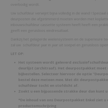
overbodig wordt.
Uw schuifdeur verwijnt bijna volledig in de wand ! Speciaa
deurposten die afgetimmerd moeten worden met koplatten 
inbouwschuifdeur cassette systeem heeft heeft een prakt
geeft een geruisloos eindresultaat.
Dankzij het gelagerde wielensysteem en de superieure te
zal uw schuifdeur jaar in jaar uit soepel en geruisloos ope
LET OP:
Het systeem wordt geleverd
exclusief
schuifdeu
deurlijst (architraaf). Het deurpostpakket moet 
bijbestellen. Selecteer hiervoor de optie “Deurp
bestel deze meteen mee. Met dit deurpostpakke
schuifdeur tocht en stofdicht af.
Zoekt u een bijpassende strakke deur dan kunt u
*De inhoud van ons Deurpostpakket Enkel ziet u
productomschrijving