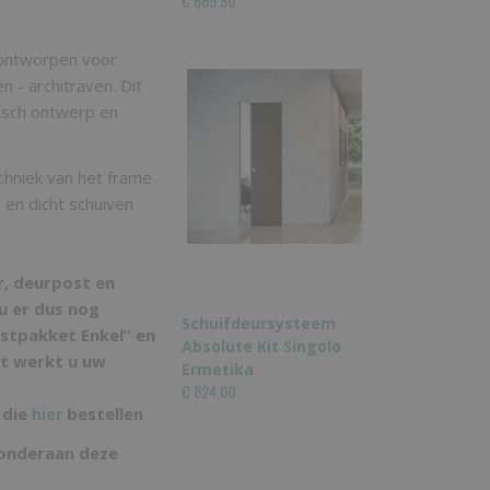
€ 669,50
l ontworpen voor
- architraven. Dit
isch ontwerp en
chniek van het frame
n en dicht schuiven
r, deurpost en
u er dus nog
Schuifdeursysteem
ostpakket Enkel” en
Absolute Kit Singolo
t werkt u uw
Ermetika
€ 824,00
 die
bestellen
hier
 onderaan deze