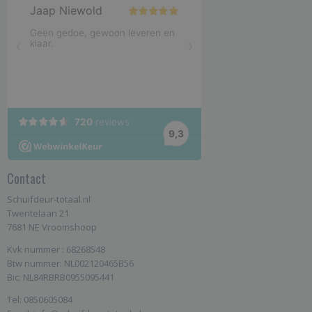
Contact
Schuifdeur-totaal.nl
Twentelaan 21
7681 NE Vroomshoop
Kvk nummer : 68268548
Btw nummer: NL002120465B56
Bic: NL84RBRB0955095441
Tel: 0850605084