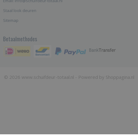
Email: info@schuifdeur-totaal.nl
Staal look deuren
Sitemap
Betaalmethodes
© 2026 www.schuifdeur-totaal.nl - Powered by Shoppagina.nl