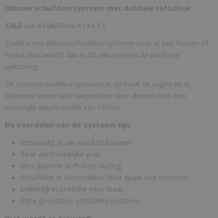
Inbouw schuifdeursysteem met dubbele softclose
SALE
van
€166,95
nu €144,15
Zoekt u een inbouwschuifdeursysteem voor in een houten of
metal stud wand? dan is dit railsysteem de perfecte
oplossing!
Dit pocketschuifdeursysteem is op maat te zagen en is
daarmee universeel toepasbaar voor deuren met een
maximale deurbreedte van 105cm.
De voordelen van dit systeem zijn:
Eenvoudig in uw wand te bouwen
Zeer aantrekkelijke prijs
Met dubbele softclose sluiting
Schuifdeur is demontabel door quick-lock systeem
Makkelijk in breedte inkortbaar
Bijna geruisloos schuifdeursysteem