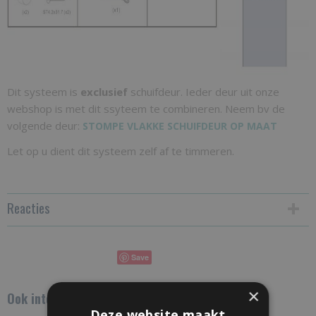
Dit systeem is
exclusief
schuifdeur. Ieder deur uit onze
webshop is met dit ssyteem te combineren. Neem bv de
volgende deur:
STOMPE VLAKKE SCHUIFDEUR OP MAAT
Let op u dient dit systeem zelf af te timmeren.
Reacties
Save
×
Ook interessant
Deze website maakt