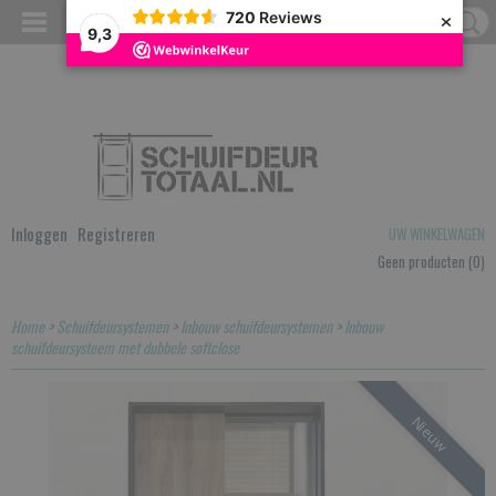
×
720
Reviews
9,3
Inloggen
Registreren
UW WINKELWAGEN
Geen producten
(0)
Home
>
Schuifdeursystemen
>
Inbouw schuifdeursystemen
>
Inbouw
schuifdeursysteem met dubbele softclose
Nieuw