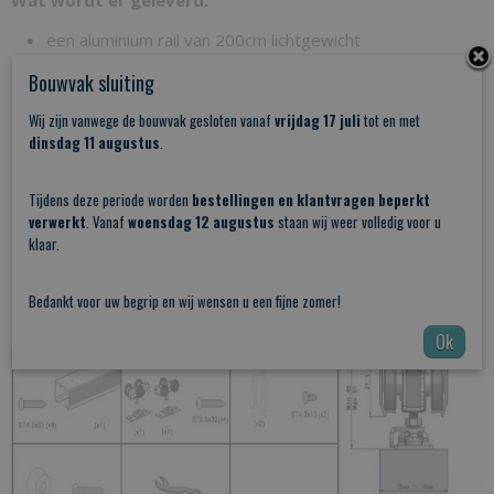
Wat wordt er geleverd:
een aluminium rail van 200cm lichtgewicht
Bouwvak sluiting
softclose en soft-open geleidersysteem tot 100kg
deurgeleider
Wij zijn vanwege de bouwvak gesloten vanaf
vrijdag 17 juli
tot en met
dinsdag 11 augustus
.
handleiding en montage materiaal
PDF:
Tijdens deze periode worden
Montage handleiding
bestellingen en klantvragen beperkt
verwerkt
. Vanaf
woensdag 12 augustus
staan wij weer volledig voor u
klaar.
Bedankt voor uw begrip en wij wensen u een fijne zomer!
Ok