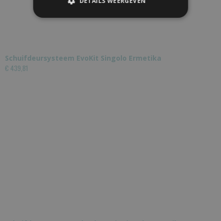
DETAILS WEERGEVEN
Schuifdeursysteem EvoKit Singolo Ermetika
€ 439,81