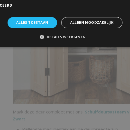
ICEERD
ALLES TOESTAAN
ALLEEN NOODZAKELIJK
DETAILS WEERGEVEN
Maak deze deur compleet met ons
Schuifdeursysteem 
Zwart
Raillengte mag identiek aan de deurbreedte zijn