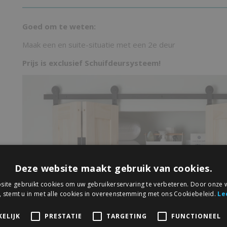
Goed om te weten:
Maak een en suite-situatie met een 2e deur
Prijs is exclusief Schuifdeursysteem!
Deze website maakt gebruik van cookies.
ite gebruikt cookies om uw gebruikerservaring te verbeteren. Door onze w
, stemt u in met alle cookies in overeenstemming met ons Cookiebeleid.
Le
ELIJK
PRESTATIE
TARGETING
FUNCTIONEEL