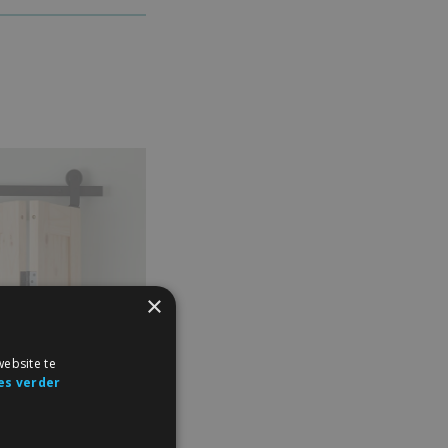
×
ebsite te
es verder