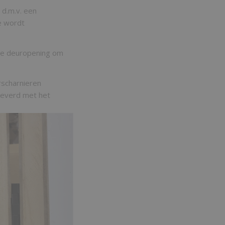
 d.m.v. een
e wordt
de deuropening om
rscharnieren
everd met het