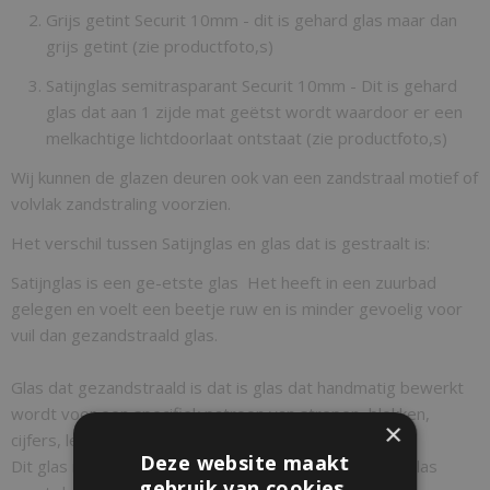
Grijs getint Securit 10mm - dit is gehard glas maar dan
grijs getint (zie productfoto,s)
Satijnglas semitrasparant Securit 10mm - Dit is gehard
glas dat aan 1 zijde mat geëtst wordt waardoor er een
melkachtige lichtdoorlaat ontstaat (zie productfoto,s)
Wij kunnen de glazen deuren ook van een zandstraal motief of
volvlak zandstraling voorzien.
Het verschil tussen Satijnglas en glas dat is gestraalt is:
Satijnglas is een ge-etste glas Het heeft in een zuurbad
gelegen en voelt een beetje ruw en is minder gevoelig voor
vuil dan gezandstraald glas.
Glas dat gezandstraald is dat is glas dat handmatig bewerkt
wordt voor een specifiek patroon van strepen, blokken,
×
cijfers, letters, figuur of een logo.
Deze website maakt
Dit glas is gevoeliger voor vuil. Schoonmaken van dit glas
gebruik van cookies.