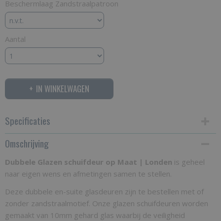
Beschermlaag Zandstraalpatroon
Aantal
IN WINKELWAGEN
Specificaties
Omschrijving
Productcode
DGSOML-194
Dubbele Glazen schuifdeur op Maat | Londen
is geheel
naar eigen wens en afmetingen samen te stellen.
Bruto gewicht
120,00 Kg
Deze dubbele en-suite glasdeuren zijn te bestellen met of
zonder zandstraalmotief. Onze glazen schuifdeuren worden
gemaakt van 10mm gehard glas waarbij de veiligheid