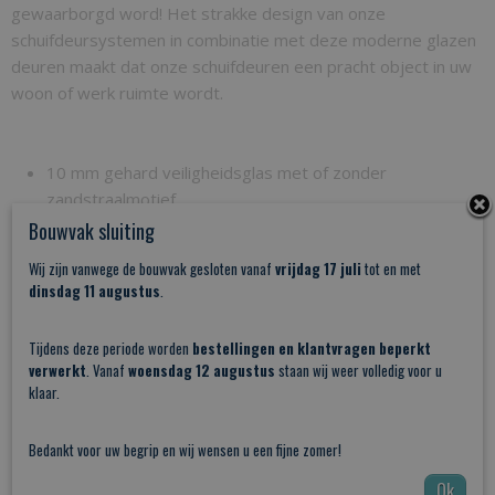
gewaarborgd word! Het strakke design van onze
schuifdeursystemen in combinatie met deze moderne glazen
deuren maakt dat onze schuifdeuren een pracht object in uw
woon of werk ruimte wordt.
10 mm gehard veiligheidsglas met of zonder
zandstraalmotief
Bouwvak sluiting
Clearshield beschermlaag mogelijk bij glasdeur met
zandstraal motief
Wij zijn vanwege de bouwvak gesloten vanaf
vrijdag 17 juli
tot en met
dinsdag 11 augustus
.
Compleet schuifsysteem op maat incl. rails, kliklijsten, 4
rolhangers, vloergeleiders, eindstoppen en SOFTCLOSE
Tijdens deze periode worden
bestellingen en klantvragen beperkt
dempers!
verwerkt
. Vanaf
woensdag 12 augustus
staan wij weer volledig voor u
klaar.
Naar links en rechts schuifbaar
Alle afmetingen mogelijk tot 1250mm x 2500 mm per
Bedankt voor uw begrip en wij wensen u een fijne zomer!
deur
Ok