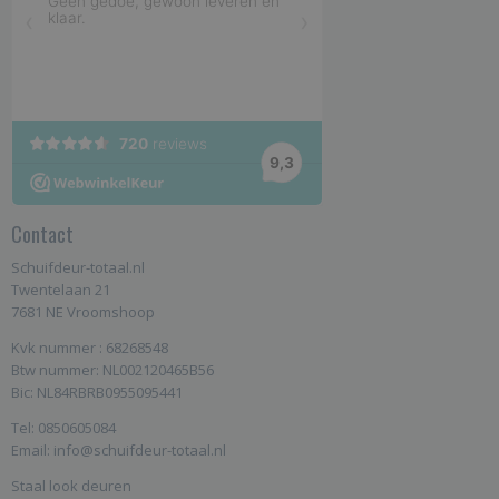
Contact
Schuifdeur-totaal.nl
Twentelaan 21
7681 NE Vroomshoop
Kvk nummer : 68268548
Btw nummer: NL002120465B56
Bic: NL84RBRB0955095441
Tel: 0850605084
Email: info@schuifdeur-totaal.nl
Staal look deuren