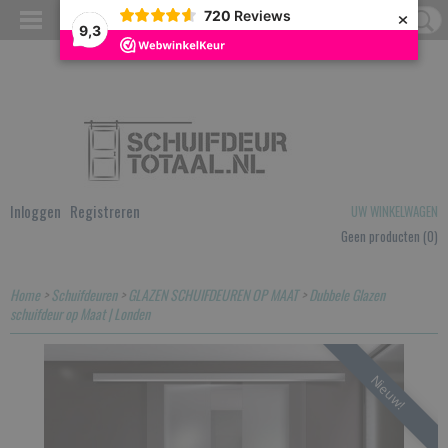
×
720
Reviews
9,3
Inloggen
Registreren
UW WINKELWAGEN
Geen producten
(0)
Home
>
Schuifdeuren
>
GLAZEN SCHUIFDEUREN OP MAAT
>
Dubbele Glazen
schuifdeur op Maat | Londen
Nieuw!