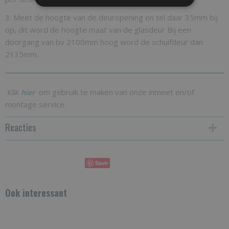
3: Meet de hoogte van de deuropening en tel daar 35mm bij
op, dit word de hoogte maat van de glasdeur Bij een
doorgang van bv 2100mm hoog word de schuifdeur dan
2135mm.
Klik
om gebruik te maken van onze inmeet en/of
hier
montage service.
Reacties
Save
Ook interessant