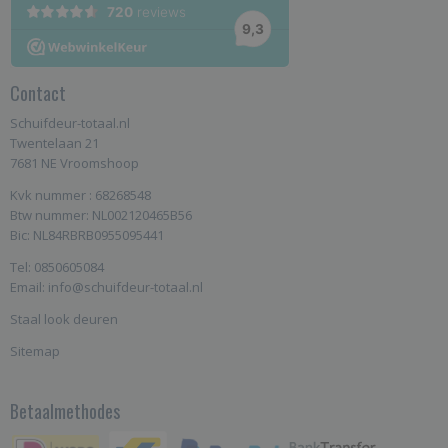
Contact
Schuifdeur-totaal.nl
Twentelaan 21
7681 NE Vroomshoop
Kvk nummer : 68268548
Btw nummer: NL002120465B56
Bic: NL84RBRB0955095441
Tel: 0850605084
Email: info@schuifdeur-totaal.nl
Staal look deuren
Sitemap
Betaalmethodes