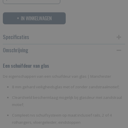
IN WINKELWAGEN
Specificaties
Omschrijving
Productcode
191-69
Een schuifdeur van glas
De eigenschappen van een schuifdeur van glas | Manchester
8 mm gehard veiligheidsglas met of zonder zandstraalmotief;
Clearshield beschermlaag mogelijk bij glasdeur met zandstraal
motief;
Compleet rvs schuifsysteem op maat inclusief rails, 2 of 4
rolhangers, vloergeleider, eindstoppen