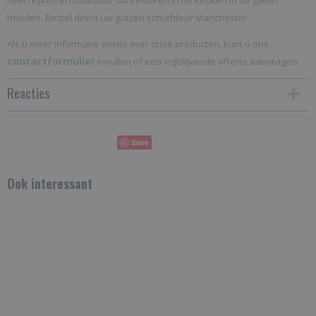
heen kijken en daardoor uw kinderen in de keuken in de gaten
houden. Bestel direct uw glazen schuifdeur Manchester.
Als u meer informatie wenst over onze producten, kunt u ons
contactformulier
invullen of een vrijblijvende offerte aanvragen.
Reacties
Save
Ook interessant