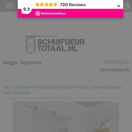
×
720
Reviews
9,3
Inloggen
Registreren
UW WINKELWAGEN
Geen producten
(0)
Home
>
Schuifdeuren
>
GLAZEN SCHUIFDEUREN OP MAAT
>
Glazen schuifdeur op
Maat | Manchester