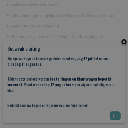
Links en rechts schuifbaar;
Alle afmetingen mogelijk tot 1250 mm x 2500 mm per deur;
Geborstelde rvs afwerking;
Rolhangers getest voor 100.000 schuifbewegingen;
Handgreep naar keuze;
Bouwvak sluiting
Geschikt voor wandmontage.
Wij zijn vanwege de bouwvak gesloten vanaf
vrijdag 17 juli
tot en met
dinsdag 11 augustus
.
Wandmontage handleiding - Schuifdeursysteem
PDF:
Tijdens deze periode worden
bestellingen en klantvragen beperkt
verwerkt
. Vanaf
woensdag 12 augustus
staan wij weer volledig voor u
Manchester
klaar.
Bestel uw schuifdeur van glas vandaag nog in onze webshop. Vul de
gegevens in die wij nodig hebben om een glazen schuifdeur op maat
Bedankt voor uw begrip en wij wensen u een fijne zomer!
voor u te creëren. Heeft u vragen over dit product of de bovenstaande
Ok
contact
bestelprocedure? Neem dan gerust
op.