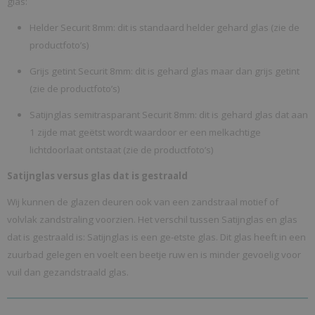
glas:
Helder Securit 8mm: dit is standaard helder gehard glas (zie de
productfoto’s)
Grijs getint Securit 8mm: dit is gehard glas maar dan grijs getint
(zie de productfoto’s)
Satijnglas semitrasparant Securit 8mm: dit is gehard glas dat aan
1 zijde mat geëtst wordt waardoor er een melkachtige
lichtdoorlaat ontstaat (zie de productfoto’s)
Satijnglas versus glas dat is gestraald
Wij kunnen de glazen deuren ook van een zandstraal motief of
volvlak zandstraling voorzien. Het verschil tussen Satijnglas en glas
dat is gestraald is: Satijnglas is een ge-etste glas. Dit glas heeft in een
zuurbad gelegen en voelt een beetje ruw en is minder gevoelig voor
vuil dan gezandstraald glas.