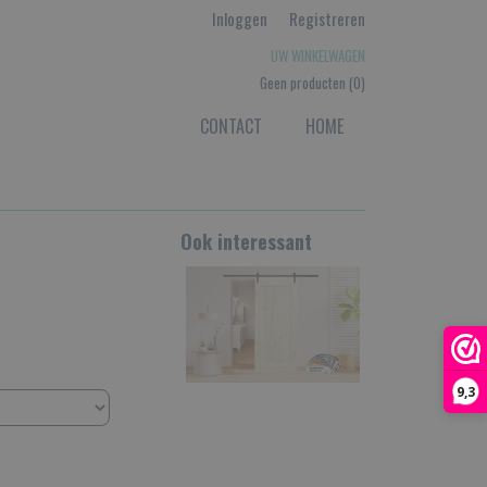
Inloggen
Registreren
UW WINKELWAGEN
Geen producten
(0)
CONTACT
HOME
Ook interessant
9,3