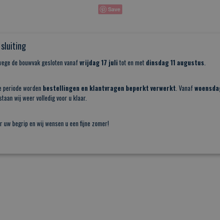
Save
sluiting
nwege de bouwvak gesloten vanaf
vrijdag 17 juli
tot en met
dinsdag 11 augustus
.
e periode worden
bestellingen en klantvragen beperkt verwerkt
. Vanaf
woensda
taan wij weer volledig voor u klaar.
r uw begrip en wij wensen u een fijne zomer!