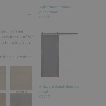
Schuifdeur Framed
plank door
€ 222,47
e deur kan een
 jouw interieur? Wij
 u betaald alleen
e indruk van de te
Krijtbord Schuifdeur op
maat
€ 357,41