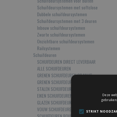
Schuifdeursystemen voor buiten
Schuifdeursystemen met softclose
Dubbele schuifdeursystemen
Schuifdeursystemen met 3 deuren
Inbouw schuifdeursystemen
Zwarte schuifdeursystemen
Onzichtbare schuifdeursystemen
Railsystemen
Schuifdeuren
SCHUIFDEUREN DIRECT LEVERBAAR
ALLE SCHUIFDEUREN
GRENEN SCHUIFDEUREN OP MAAT
GRENEN SCHUIFDEUREN MET GLAS OP MAAT
STALEN SCHUIFDEUREN MET GLAS OP MAAT
EIKEN SCHUIFDEUREN OP MAAT
Deze webs
gebruiken
GLAZEN SCHUIFDEUREN OP MAAT
VOUW SCHUIFDEUREN
STRIKT NOODZAK
SCHUIFDEUREN BOUWPAKKET