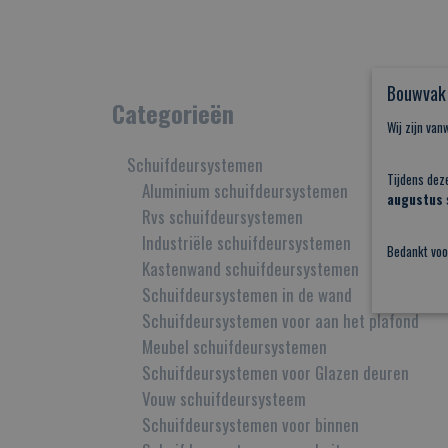
Bouwvak 
Categorieën
Wij zijn va
Schuifdeursystemen
Tijdens dez
Aluminium schuifdeursystemen
augustus
s
Rvs schuifdeursystemen
Industriële schuifdeursystemen
Bedankt voo
Kastenwand schuifdeursystemen
Schuifdeursystemen in de wand
Schuifdeursystemen voor aan het plafond
Meubel schuifdeursystemen
Schuifdeursystemen voor Glazen deuren
Vouw schuifdeursysteem
Schuifdeursystemen voor binnen