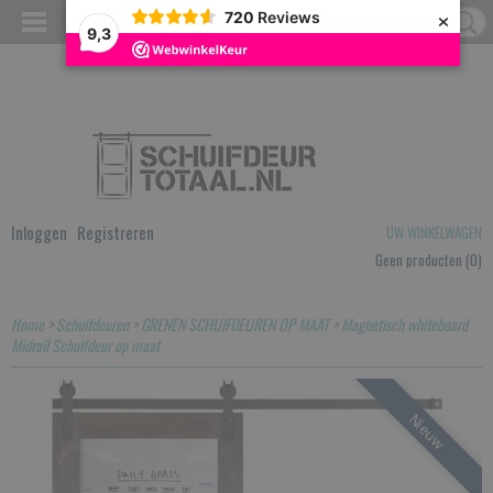
×
720
Reviews
9,3
Inloggen
Registreren
UW WINKELWAGEN
Geen producten
(0)
Home
>
Schuifdeuren
>
GRENEN SCHUIFDEUREN OP MAAT
>
Magnetisch whiteboard
Midrail Schuifdeur op maat
Nieuw