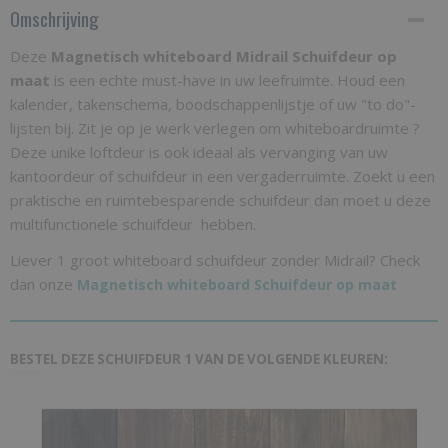
Omschrijving
Productcode
MWSOPM
Deze
Magnetisch whiteboard Midrail Schuifdeur op
maat
Bruto gewicht
is een echte must-have in uw leefruimte. Houd een
kalender, takenschema, boodschappenlijstje of uw "to do"-
25,00 Kg
lijsten bij. Zit je op je werk verlegen om whiteboardruimte ?
Deze unike loftdeur is ook ideaal als vervanging van uw
kantoordeur of schuifdeur in een vergaderruimte. Zoekt u een
praktische en ruimtebesparende schuifdeur dan moet u deze
multifunctionele schuifdeur hebben.
Liever 1 groot whiteboard schuifdeur zonder Midrail? Check
dan onze
Magnetisch whiteboard Schuifdeur op maat
BESTEL DEZE SCHUIFDEUR 1 VAN DE VOLGENDE KLEUREN: