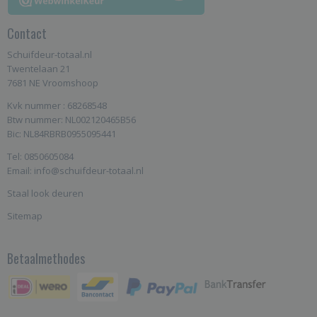
Contact
Schuifdeur-totaal.nl
Twentelaan 21
7681 NE Vroomshoop
Kvk nummer : 68268548
Btw nummer: NL002120465B56
Bic: NL84RBRB0955095441
Tel: 0850605084
Email: info@schuifdeur-totaal.nl
Staal look deuren
Sitemap
Betaalmethodes