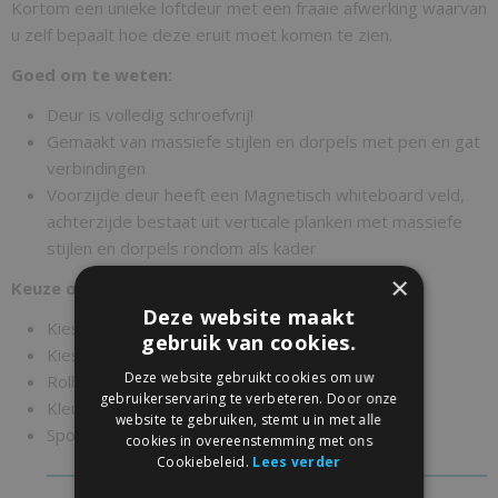
Kortom een unieke loftdeur met een fraaie afwerking waarvan
u zelf bepaalt hoe deze eruit moet komen te zien.
Goed om te weten:
Deur is volledig schroefvrij!
Gemaakt van massiefe stijlen en dorpels met pen en gat
verbindingen
Voorzijde deur heeft een Magnetisch whiteboard veld,
achterzijde bestaat uit verticale planken met massiefe
stijlen en dorpels rondom als kader
×
Keuze optie:
Deze website maakt
Kies de breedte van uw deur
gebruik van cookies.
Kies de hoogte van uw deur
Deze website gebruikt cookies om uw
Rolhangers voorgemonteerd
gebruikerservaring te verbeteren. Door onze
Kleurafwerking deur
website te gebruiken, stemt u in met alle
Sponning voor de vloergeleider.
cookies in overeenstemming met ons
Cookiebeleid.
Lees verder