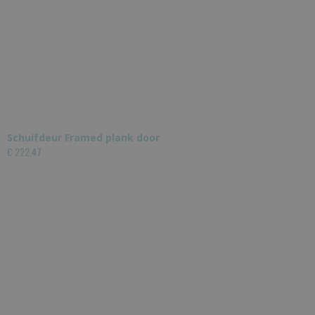
Schuifdeur Framed plank door
€ 222,47