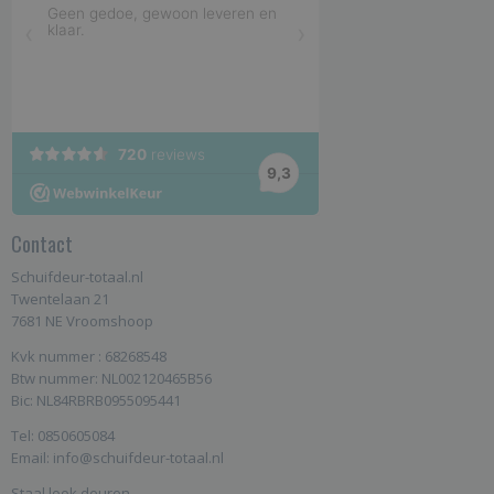
Contact
Schuifdeur-totaal.nl
Twentelaan 21
7681 NE Vroomshoop
Kvk nummer : 68268548
Btw nummer: NL002120465B56
Bic: NL84RBRB0955095441
Tel: 0850605084
Email: info@schuifdeur-totaal.nl
Staal look deuren