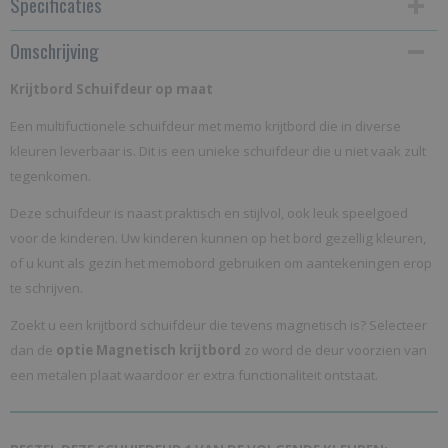
Specificaties
Omschrijving
Productcode
KSOM
Krijtbord Schuifdeur op maat
Bruto gewicht
Een multifuctionele schuifdeur met memo krijtbord die in diverse
35,00 Kg
kleuren leverbaar is. Dit is een unieke schuifdeur die u niet vaak zult
tegenkomen.
Deze schuifdeur is naast praktisch en stijlvol, ook leuk speelgoed
voor de kinderen. Uw kinderen kunnen op het bord gezellig kleuren,
of u kunt als gezin het memobord gebruiken om aantekeningen erop
te schrijven.
Zoekt u een krijtbord schuifdeur die tevens magnetisch is? Selecteer
dan de
optie Magnetisch krijtbord
zo word de deur voorzien van
een metalen plaat waardoor er extra functionaliteit ontstaat.