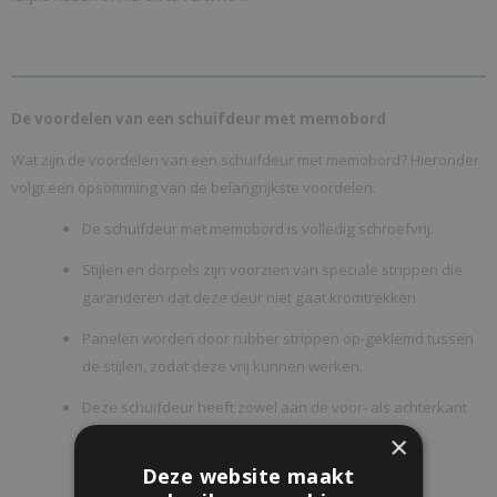
De voordelen van een schuifdeur met memobord
Wat zijn de voordelen van een schuifdeur met memobord? Hieronder
volgt een opsomming van de belangrijkste voordelen:
De schuifdeur met memobord is volledig schroefvrij.
Stijlen en dorpels zijn voorzien van speciale strippen die
garanderen dat deze deur niet gaat kromtrekken.
Panelen worden door rubber strippen op-geklemd tussen
de stijlen, zodat deze vrij kunnen werken.
Deze schuifdeur heeft zowel aan de voor- als achterkant
de mogelijkheid om een schoormotief in te maken
×
(standaard alleen aan de voorzijde).
Deze website maakt