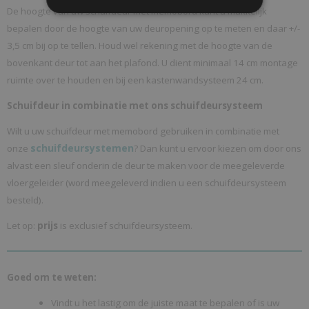
De hoogte van uw schuifdeur met memobord kunt u makkelijk
bepalen door de hoogte van uw deuropening op te meten en daar +/-
3,5 cm bij op te tellen. Houd wel rekening met de hoogte van de
bovenkant deur tot aan het plafond. U dient minimaal 14 cm montage
ruimte over te houden en bij een kastenwandsysteem 24 cm.
Schuifdeur in combinatie met ons schuifdeursysteem
Wilt u uw schuifdeur met memobord gebruiken in combinatie met
schuifdeursystemen
onze
? Dan kunt u ervoor kiezen om door ons
alvast een sleuf onderin de deur te maken voor de meegeleverde
vloergeleider (word meegeleverd indien u een schuifdeursysteem
besteld).
Let op:
prijs
is exclusief schuifdeursysteem.
Goed om te weten:
Vindt u het lastig om de juiste maat te bepalen of is uw