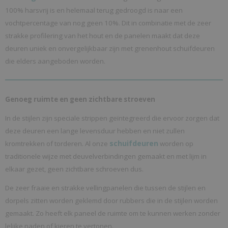
100% harsvrij is en helemaal terug gedroogd is naar een
vochtpercentage van nog geen 10%. Dit in combinatie met de zeer
strakke profilering van het hout en de panelen maakt dat deze
deuren uniek en onvergelijkbaar zijn met grenenhout schuifdeuren
die elders aangeboden worden.
Genoeg ruimte en geen zichtbare stroeven
In de stijlen zijn speciale strippen geïntegreerd die ervoor zorgen dat
deze deuren een lange levensduur hebben en niet zullen
schuifdeuren
kromtrekken of torderen. Al onze
worden op
traditionele wijze met deuvelverbindingen gemaakt en met lijm in
elkaar gezet, geen zichtbare schroeven dus.
De zeer fraaie en strakke vellingpanelen die tussen de stijlen en
dorpels zitten worden geklemd door rubbers die in de stijlen worden
gemaakt. Zo heeft elk paneel de ruimte om te kunnen werken zonder
lelijke naden of kieren te vertonen.