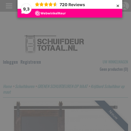
×
720
Reviews
9,3
Inloggen
Registreren
UW WINKELWAGEN
Geen producten
(0)
Home
>
Schuifdeuren
>
GRENEN SCHUIFDEUREN OP MAAT
>
Krijtbord Schuifdeur op
maat
Nieuw