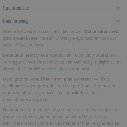
Specificaties
Omschrijving
Productcode
SOPMG3vaks
Unieke loftdeur op maat met glas model
''Schuifdeur met
glas 3-vak breed''
Bruto gewicht
is een ruimtelijke eye catcher voor uw
woon of werkruimte!
35,00 Kg
Deze deur heeft brede roedes van 10cm, dit model is ook
verkrijgbaar met smalle roedes van 4cm hoog. Bekijk hier ons
alternatief
'
'
Schuifdeur met glas 3-vak smal
Deze grenen
Schuifdeur met glas op maat
word op
traditionele wijze geproduceerd en geeft uw interieur een
moderne uitstraling waarbij functionaliteit en stijl
gecombineerd worden!
De deur heeft een massief grenhouten frame van stijlen en
dorpels en bevat glazen tussenpanelen. Deze 3 vaks
schuifdeur wordt voorzien van helder of mat veiligheidsglas