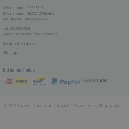
Kvk nummer : 68268548
Btw nummer: NL002120465B56
Bic: NL84RBRB0955095441
Tel: 0850605084
Email: info@schuifdeur-totaal.nl
Staal look deuren
Sitemap
Betaalmethodes
© 2026 www.schuifdeur-totaal.nl - Powered by Shoppagina.nl