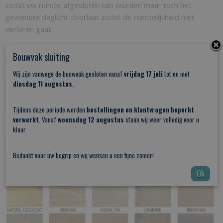
zodat uw ruimte afgesloten kan worden maar toch het
gewenste daglicht doorlaat zodat de ruimtelijkheid niet
verloren gaat.
Deze loftdeur met glas op maat wordt gemaakt met een
Bouwvak sluiting
sterke pen en gat verbinding en is toepasbaar in combinatie
met al onze schuifdeursystemen.
Wij zijn vanwege de bouwvak gesloten vanaf
vrijdag 17 juli
tot en met
dinsdag 11 augustus
.
Deurdikte 40 mm.
Deze deur is schroevrij en dus meteen overschilderbaar of te
Tijdens deze periode worden
bestellingen en klantvragen beperkt
beitsen in de gewenste kleur. U kunt de kleurbehandeling
verwerkt
. Vanaf
woensdag 12 augustus
staan wij weer volledig voor u
klaar.
uiteraard door één van onze vaklieden laten uitvoeren!
BESTEL DEZE SCHUIFDEUR 1 VAN DE VOLGENDE KLEUREN:
Bedankt voor uw begrip en wij wensen u een fijne zomer!
Ok