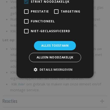
Voorzijde deur wijkt iets af van de achterzijde, de
STRIKT NOODZAKELIJK
achterzijde bevat namelijk glaslatten waarmee het glas
PRESTATIE
TARGETING
gefixeerd wordt.
Ruiten worden met glaslatten en glasband vastgezet
FUNCTIONEEL
waardoor de ruit bij schade vervangen kan worden.
Klik
voor uitleg over de te kiezen deurmaat.
hier
NIET-GECLASSIFICEERD
Let op: Prijs is exclusief schuifdeursysteem
ALLES TOESTAAN
Vind u het lastig om de juiste maat te bepalen of is uw
situatie niet standaard? Neem dan gerust contact met
ALLEEN NOODZAKELIJK
ons op wij staan u graag te woord voor
advies
info@schuifdeur-totaal.nl
DETAILS WEERGEVEN
Klik
voor meer informatie over de kwaliteit en
hier
eigenschappen van het hout van de deuren.
Klik
om gebruik te maken van onze inmeet en/of
hier
montage service.
Reacties