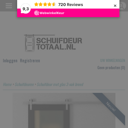
×
720
Reviews
9,3
Inloggen
Registreren
UW WINKELWAGEN
Geen producten
(0)
Home
>
Schuifdeuren
>
Schuifdeur met glas 3-vak breed
Nieuw!