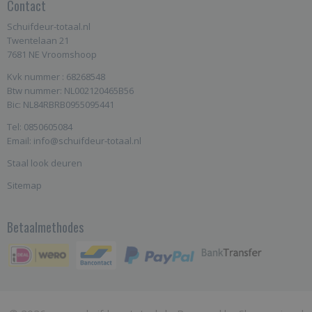
Contact
Schuifdeur-totaal.nl
Twentelaan 21
7681 NE Vroomshoop
Kvk nummer : 68268548
Btw nummer: NL002120465B56
Bic: NL84RBRB0955095441
Tel: 0850605084
Email: info@schuifdeur-totaal.nl
Staal look deuren
Sitemap
Betaalmethodes