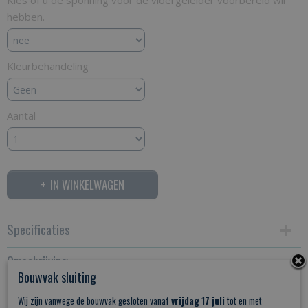
Kies of u de sponning voor de vloergeleider voorbereid wil
hebben.
Kleurbehandeling
Aantal
IN WINKELWAGEN
Specificaties
Omschrijving
Productcode
Bouwvak sluiting
ES
Eiken schuifdeur op maat
Wij zijn vanwege de bouwvak gesloten vanaf
vrijdag 17 juli
tot en met
Netto gewicht