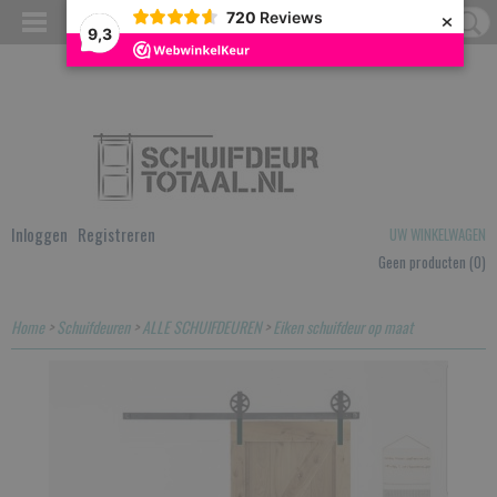
×
720
Reviews
9,3
Inloggen
Registreren
UW WINKELWAGEN
Geen producten
(0)
Home
>
Schuifdeuren
>
ALLE SCHUIFDEUREN
>
Eiken schuifdeur op maat