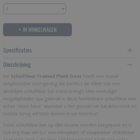
IN WINKELWAGEN
Specificaties
Omschrijving
Productcode
SFPD
De
Schuifdeur Framed Plank Door
heeft een mooie
simplistische vormgeving die perfect de sfeer van een
Bruto gewicht
landelijke schuifdeur tot stand brengt. Met oneindige
25,00 Kg
mogelijkheden qua gebruik is deze herkenbare schuifdeur een
echte "must have" wanneer u het gevoel van karakteristiek en
rustiek terug wil laten komen in uw interieur!
Deze schuifdeur kan op elke locatie worden toegepast en is
ook erg fraai om b.v. een inloopkast of slaapkamer afsluitbaar
te maken. Hoe u de deur ook toepast het geeft een extra