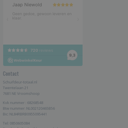
Contact
Schuifdeur-totaal.nl
Twentelaan 21
7681 NE Vroomshoop
Kvk nummer : 68268548
Btw nummer: NL002120465B56
Bic: NL84RBRB0955095441
Tel: 0850605084