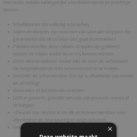
Hieronder enkele belangerijke voordelen van deze prachtige
deuren:
Schuifdeuren zijn volledig schroefvrij.
Stijlen en dorpels zijn voorzien van speciale strippen die
garanderen dat deze deur niet gaat kromtrekken.
Panelen worden door rubber strippen op-geklemd
tussen de stijlen zodat deze vrij kunnen werken.
Onze deuren hebben zowel aan de voor als achterkant
de mogelijkheid om een schoormotief in te maken.
Geschikt als scharnierdeur (let op is afhankelijk van model
en afmeting)
Geen hars of loszittende noesten.
Licht in gewicht, geschikt om ook aan poreuze muren af
te hangen.
<Deuren zijn slechts 4 cm dik en kunnen hierdoor voor
afgetimmerde deursparingen langs schuiven.
×
Deur is aan voor en achterzijde identiek!
Deze website maakt