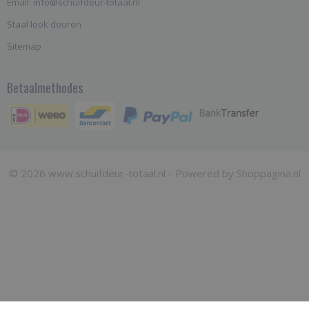
Email: info@schuifdeur-totaal.nl
Staal look deuren
Sitemap
Betaalmethodes
© 2026 www.schuifdeur-totaal.nl - Powered by Shoppagina.nl