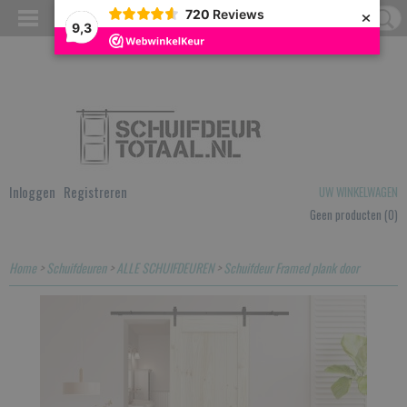
×
720
Reviews
9,3
Inloggen
Registreren
UW WINKELWAGEN
Geen producten
(0)
Home
>
Schuifdeuren
>
ALLE SCHUIFDEUREN
>
Schuifdeur Framed plank door