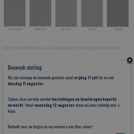
Deze schuifdeur is o.a. toepasbaar in de volgende ruimtes:
Studieruimte
Bouwvak sluiting
Toilet
Slaapkamer
Wij zijn vanwege de bouwvak gesloten vanaf
vrijdag 17 juli
tot en met
dinsdag 11 augustus
Entree (bij) keuken
.
Doorgang van hal naar woonkamer
Tijdens deze periode worden
bestellingen en klantvragen beperkt
Schuifdeur-totaal.nl onderscheid zich in het aanbod
verwerkt
. Vanaf
woensdag 12 augustus
staan wij weer volledig voor u
schuifdeuren. Wij gebruiken Grenen hout dat
100% harsvrij
is
klaar.
en helemaal terug gedroogd is naar een vochtpercentage van
nog geen 10% dit in combinatie met de zeer strakke
Bedankt voor uw begrip en wij wensen u een fijne zomer!
profilering van het hout en de panelen maakt dat deze deuren