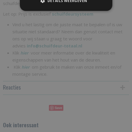
DETAILS WEERGEVEN
schuifdeursysteem besteld)
Let op: Prijs is exclusief
schuifdeursysteem
Vind u het lastig om de juiste maat te bepalen of is uw
situatie niet standaard? Neem dan gerust contact met
ons op wij staan u graag te woord voor
advies
info@schuifdeur-totaal.nl
Klik
voor meer informatie over de kwaliteit en
hier
eigenschappen van het hout van de deuren.
Klik
om gebruik te maken van onze inmeet en/of
hier
montage service.
Reacties
Save
Ook interessant