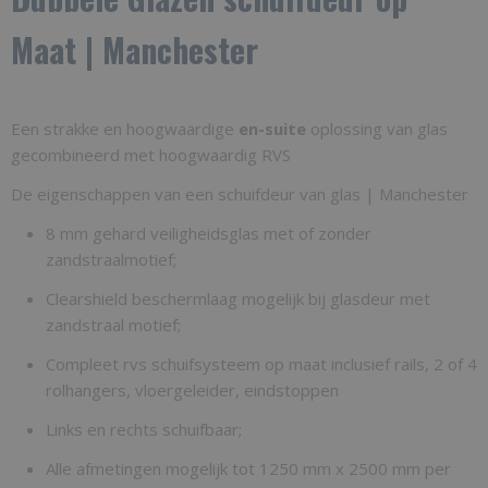
Bruto gewicht
Maat | Manchester
120,00 Kg
Een strakke en hoogwaardige
en-suite
oplossing van glas
gecombineerd met hoogwaardig RVS
De eigenschappen van een schuifdeur van glas | Manchester
8 mm gehard veiligheidsglas met of zonder
zandstraalmotief;
Clearshield beschermlaag mogelijk bij glasdeur met
zandstraal motief;
Compleet rvs schuifsysteem op maat inclusief rails, 2 of 4
rolhangers, vloergeleider, eindstoppen
Links en rechts schuifbaar;
Alle afmetingen mogelijk tot 1250 mm x 2500 mm per