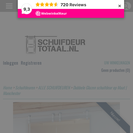
×
720
Reviews
9,3
Inloggen
Registreren
UW WINKELWAGEN
Geen producten
(0)
Home
>
Schuifdeuren
>
ALLE SCHUIFDEUREN
>
Dubbele Glazen schuifdeur op Maat |
Manchester
Nieuw!