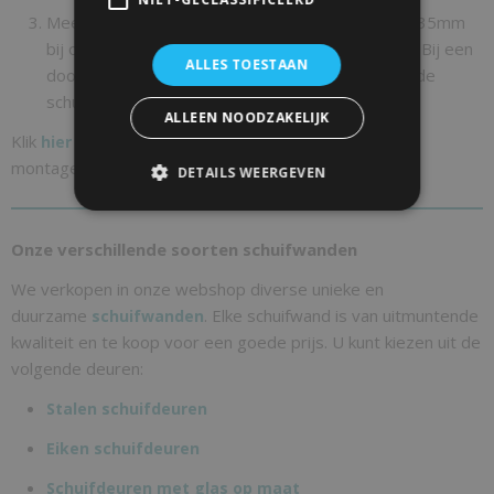
Meet de hoogte van de deuropening en tel daar 35mm
bij op, dit word de hoogte maat van de glasdeur. Bij een
ALLES TOESTAAN
doorgang van bijvoorbeeld 2100mm hoog word de
schuifdeur dan 2135mm.
ALLEEN NOODZAKELIJK
Klik
om gebruik te maken van onze inmeet en/of
hier
montage service.
DETAILS WEERGEVEN
Onze verschillende soorten schuifwanden
We verkopen in onze webshop diverse unieke en
duurzame
. Elke schuifwand is van uitmuntende
schuifwanden
kwaliteit en te koop voor een goede prijs. U kunt kiezen uit de
volgende deuren:
Stalen schuifdeuren
Eiken schuifdeuren
Schuifdeuren met glas op maat