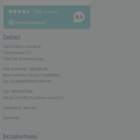
Contact
Schuifdeur-totaal.nl
Twentelaan 21
7681 NE Vroomshoop
Kvk nummer : 68268548
Btw nummer: NL002120465B56
Bic: NL84RBRB0955095441
Tel: 0850605084
Email: info@schuifdeur-totaal.nl
Staal look deuren
Sitemap
Betaalmethodes