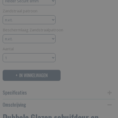
Zandstraal patroon
Beschermlaag Zandstraalpatroon
Aantal
IN WINKELWAGEN
Specificaties
Omschrijving
Productcode
288-186
Dubbele Glazen schuifdeur op