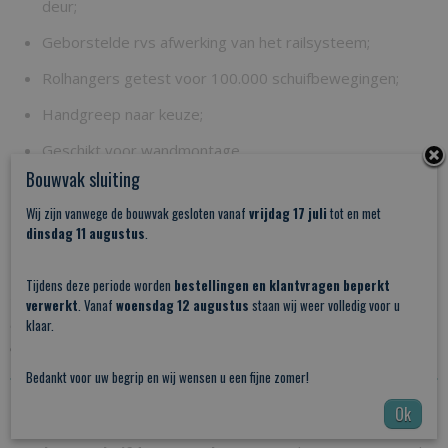
deur;
Geborstelde rvs afwerking van het railsysteem;
Rolhangers getest voor 100.000 schuifbewegingen;
Handgreep naar keuze;
Geschikt voor wandmontage.
Bouwvak sluiting
PDF:
Wandmontage handleiding - Schuifdeursysteem
Manchester
Wij zijn vanwege de bouwvak gesloten vanaf
vrijdag 17 juli
tot en met
dinsdag 11 augustus
.
Bestel uw schuifdeur van glas vandaag nog in onze webshop.
Vul de gegevens in die wij nodig hebben om een glazen
Tijdens deze periode worden
bestellingen en klantvragen beperkt
schuifdeur op maat voor u te creëren. Heeft u vragen over dit
verwerkt
. Vanaf
woensdag 12 augustus
staan wij weer volledig voor u
product of de bovenstaande bestelprocedure? Neem dan
klaar.
gerust
op.
contact
Bedankt voor uw begrip en wij wensen u een fijne zomer!
Ok
Een schuifdeur van glas op maat voor u gemaakt