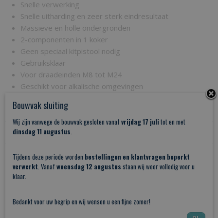
Snelle verwerking
Snelle uitharding en zeer sterk eindresultaat
Massieve en holle ondergronden
2-componenten in 1 koker
Geen speciaal kitpistool nodig
Gebruiksklaar
Voor draadeinden M8 tot M24
Geschikt voor alkalische omgevingen
Toepasbaar tot +5°C
Bouwvak sluiting
Spanningsvrije montage
Wij zijn vanwege de bouwvak gesloten vanaf
vrijdag 17 juli
tot en met
Reacties
dinsdag 11 augustus
.
Tijdens deze periode worden
bestellingen en klantvragen beperkt
verwerkt
. Vanaf
woensdag 12 augustus
Save
staan wij weer volledig voor u
klaar.
Ook interessant
Bedankt voor uw begrip en wij wensen u een fijne zomer!