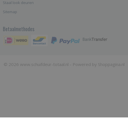
Staal look deuren
Sitemap
Betaalmethodes
© 2026 www.schuifdeur-totaal.nl - Powered by Shoppagina.nl