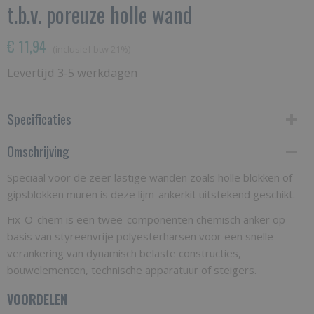
t.b.v. poreuze holle wand
€ 11,94
(inclusief btw 21%)
Levertijd 3-5 werkdagen
Specificaties
Omschrijving
Productcode
chemische lijmanker kit
Speciaal voor de zeer lastige wanden zoals holle blokken of
gipsblokken muren is deze lijm-ankerkit uitstekend geschikt.
Bruto gewicht
1,00 Kg
Fix-O-chem is een twee-componenten chemisch anker op
basis van styreenvrije polyesterharsen voor een snelle
verankering van dynamisch belaste constructies,
bouwelementen, technische apparatuur of steigers.
VOORDELEN