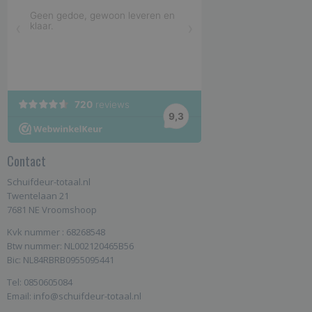
Contact
Schuifdeur-totaal.nl
Twentelaan 21
7681 NE Vroomshoop
Kvk nummer : 68268548
Btw nummer: NL002120465B56
Bic: NL84RBRB0955095441
Tel: 0850605084
Email: info@schuifdeur-totaal.nl