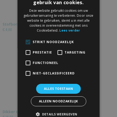
gebruik van cookies.
Deze website gebruikt cookies om uw
gebruikerservaring te verbeteren. Door onze
website te gebruiken, stemt u in met alle
Stofborstel zelfklevend schuifdeur Wit
cookies in overeenstemming met ons
€ 4,00
Cookiebeleid.
Lees verder
STRIKT NOODZAKELIJK
PRESTATIE
TARGETING
FUNCTIONEEL
NIET-GECLASSIFICEERD
ALLES TOESTAAN
ALLEEN NOODZAKELIJK
Dikker deurpakket
DETAILS WEERGEVEN
€ 18,03