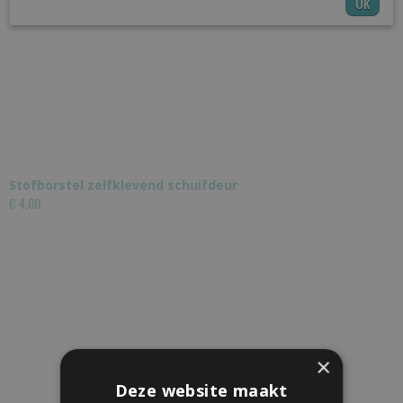
Ok
Stofborstel zelfklevend schuifdeur
€ 4,00
×
Deze website maakt