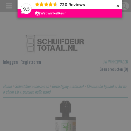
×
720
Reviews
9,3
Inloggen
Registreren
UW WINKELWAGEN
Geen producten
(0)
Home
>
Schuifdeur accessoires
>
Bevestiging materiaal
>
Chemische lijmanker kit fix
o chem t.b.v. poreuze holle wand