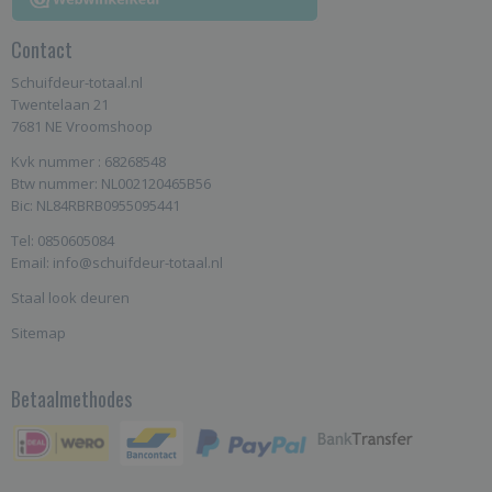
Contact
Schuifdeur-totaal.nl
Twentelaan 21
7681 NE Vroomshoop
Kvk nummer : 68268548
Btw nummer: NL002120465B56
Bic: NL84RBRB0955095441
Tel: 0850605084
Email: info@schuifdeur-totaal.nl
Staal look deuren
Sitemap
Betaalmethodes