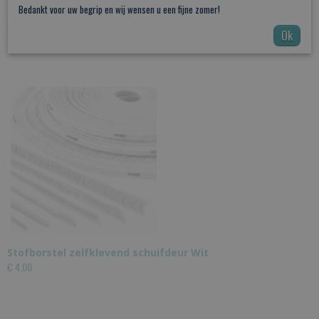
Bedankt voor uw begrip en wij wensen u een fijne zomer!
Stofborstel zelfklevend schuifdeur
€ 4,00
Ok
Stofborstel zelfklevend schuifdeur Wit
€ 4,00