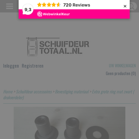
×
720
Reviews
9,3
Inloggen
Registreren
UW WINKELWAGEN
Geen producten
(0)
Home
>
Schuifdeur accessoires
>
Bevestiging materiaal
>
Extra grote ring mat zwart (
drukverdeler)