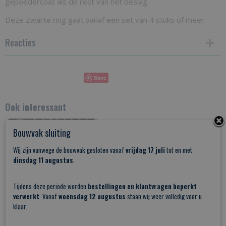
gepoedercoat als de rest van het beslag
Deze Zwarte ring gaat vanaf een set van 4 stuks of meer.
Reacties
Save
Ook interessant
Bouwvak sluiting
Wij zijn vanwege de bouwvak gesloten vanaf
vrijdag 17 juli
tot en met
dinsdag 11 augustus
.
Tijdens deze periode worden
bestellingen en klantvragen beperkt
verwerkt
. Vanaf
woensdag 12 augustus
staan wij weer volledig voor u
klaar.