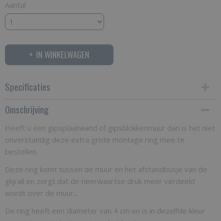
Aantal
IN WINKELWAGEN
Specificaties
Omschrijving
Productcode
drukverdeler poreuze wand
Heeft u een gipsplaatwand of gipsblokkenmuur dan is het niet
onverstandig deze extra grote montage ring mee te
Bruto gewicht
bestellen.
0,30 Kg
Deze ring komt tussen de muur en het afstandbusje van de
glijrail en zorgt dat de neerwaartse druk meer verdeeld
wordt over de muur...
De ring heeft een diameter van 4 cm en is in dezelfde kleur