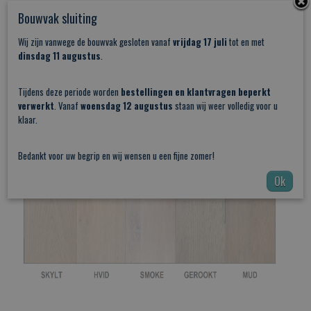
levertijd wordt langer als u er een wandplank bij besteld)
Bouwvak sluiting
Kleurafwerking van de plank
Wij zijn vanwege de bouwvak gesloten vanaf
vrijdag 17 juli
tot en met
BESTEL DEZE WANDPLANK IN DE VOLGENDE KLEUREN:
dinsdag 11 augustus
.
Tijdens deze periode worden
bestellingen en klantvragen beperkt
verwerkt
. Vanaf
woensdag 12 augustus
staan wij weer volledig voor u
klaar.
Bedankt voor uw begrip en wij wensen u een fijne zomer!
Ok