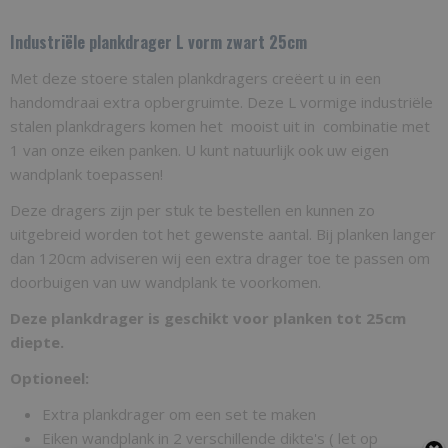
IPLVZ25
Industriële plankdrager L vorm zwart 25cm
Bruto gewicht
Met deze stoere stalen plankdragers creëert u in een
0,70 Kg
handomdraai extra opbergruimte. Deze L vormige industriële
stalen plankdragers komen het mooist uit in combinatie met
1 van onze eiken panken. U kunt natuurlijk ook uw eigen
wandplank toepassen!
Deze dragers zijn per stuk te bestellen en kunnen zo
uitgebreid worden tot het gewenste aantal. Bij planken langer
dan 120cm adviseren wij een extra drager toe te passen om
doorbuigen van uw wandplank te voorkomen.
Deze plankdrager is geschikt voor planken tot 25cm
diepte.
Optioneel:
Extra plankdrager om een set te maken
Eiken wandplank in 2 verschillende dikte's ( let op