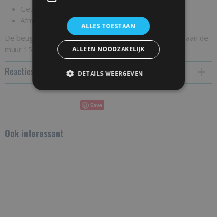
Gewicht: 650 gram
Afmeting drager: 4x15x25 (bxhxl)
ALLES TOESTAAN
De beugel is 5mm dik 40mm breed, de montage strip aan de
muur 15cm hoog.
ALLEEN NOODZAKELIJK
Reacties
DETAILS WEERGEVEN
Save
Ook interessant