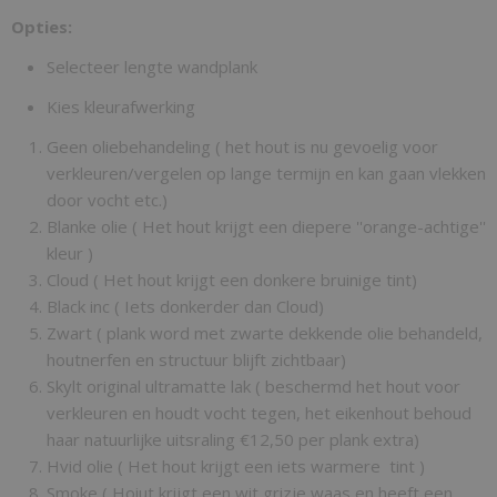
Opties:
Selecteer lengte wandplank
Kies kleurafwerking
Geen oliebehandeling ( het hout is nu gevoelig voor
verkleuren/vergelen op lange termijn en kan gaan vlekken
door vocht etc.)
Blanke olie ( Het hout krijgt een diepere ''orange-achtige''
kleur )
Cloud ( Het hout krijgt een donkere bruinige tint)
Black inc ( Iets donkerder dan Cloud)
Zwart ( plank word met zwarte dekkende olie behandeld,
houtnerfen en structuur blijft zichtbaar)
Skylt original ultramatte lak ( beschermd het hout voor
verkleuren en houdt vocht tegen, het eikenhout behoud
haar natuurlijke uitsraling €12,50 per plank extra)
Hvid olie ( Het hout krijgt een iets warmere tint )
Smoke ( Hoiut krijgt een wit grizje waas en heeft een