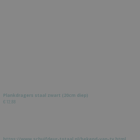
Plankdragers staal zwart (20cm diep)
€ 12,88
https://www.schuifdeur-totaal.nl/bekend-van-tv.html