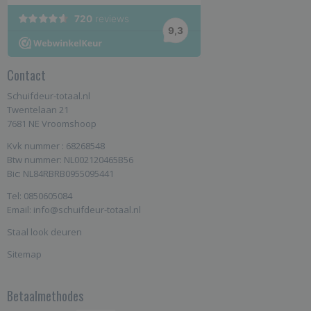
Contact
Schuifdeur-totaal.nl
Twentelaan 21
7681 NE Vroomshoop
Kvk nummer : 68268548
Btw nummer: NL002120465B56
Bic: NL84RBRB0955095441
Tel: 0850605084
Email: info@schuifdeur-totaal.nl
Staal look deuren
Sitemap
Betaalmethodes