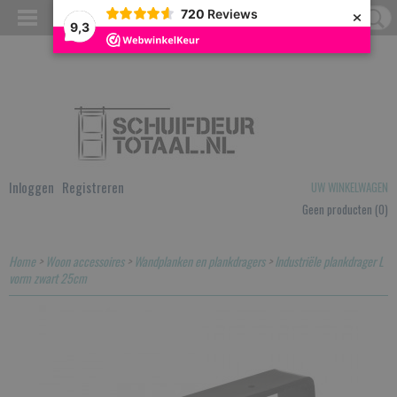
×
720
Reviews
9,3
Inloggen
Registreren
UW WINKELWAGEN
Geen producten
(0)
Home
>
Woon accessoires
>
Wandplanken en plankdragers
>
Industriële plankdrager L
vorm zwart 25cm