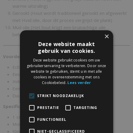
warme uitsraling)
Gerookt (Hout wordt traditioneel gerookt en afgewerkt
met Hvid olie, door dit proces vergrijst de plank)
Mud olie (Het hout krijgt een bruinachtige olie
behandeling)
×
Deze website maakt
gebruik van cookies.
Voordelen:
Deze website gebruikt cookies om uw
gebruikerservaring te verbeteren. Door onze
Echt onverwoestbaar staal
website te gebruiken, stemt u in met alle
Eindeloze mogelijkheden
cookies in overeenstemming met ons
Industriële look
Cookiebeleid.
Lees verder
Eenvoudige montage
Duurzaam materiaal
STRIKT NOODZAKELIJK
Specificaties/Inhoud verpakking:
PRESTATIE
TARGETING
1 stalen L vormige drager
FUNCTIONEEL
Montage schroeven en pluggen
Kleur: Zwart
NIET-GECLASSIFICEERD