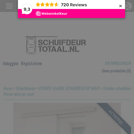
×
720
Reviews
9,3
Inloggen
Registreren
UW WINKELWAGEN
Geen producten
(0)
Home
>
Schuifdeuren
>
STOMPE VLAKKE SCHUIFDEUR OP MAAT
>
Strakke schuifdeur
Primer deur op maat
ACTIEPRIJS