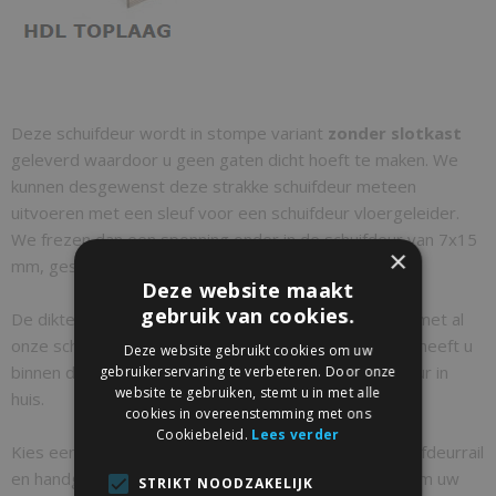
Deze schuifdeur wordt in stompe variant
zonder slotkast
geleverd waardoor u geen gaten dicht hoeft te maken. We
kunnen desgewenst deze strakke schuifdeur meteen
uitvoeren met een sleuf voor een schuifdeur vloergeleider.
We frezen dan een sponning onder in de schuifdeur van 7x15
×
mm, geschikt voor onze standaard vloergeleider.
Deze website maakt
gebruik van cookies.
De dikte van deze gladde schuifdeur is 40mm en kan met al
onze schuifdeursystemen gecombineerd worden. Zo heeft u
Deze website gebruikt cookies om uw
binnen de kortste keren een fraaie moderne schuifdeur in
gebruikerservaring te verbeteren. Door onze
website te gebruiken, stemt u in met alle
huis.
cookies in overeenstemming met ons
Cookiebeleid.
Lees verder
Kies eenvoudig uw maat en afwerking. Even een schuifdeurrail
en handgreep toevoegen en uw pakket is compleet om uw
STRIKT NOODZAKELIJK