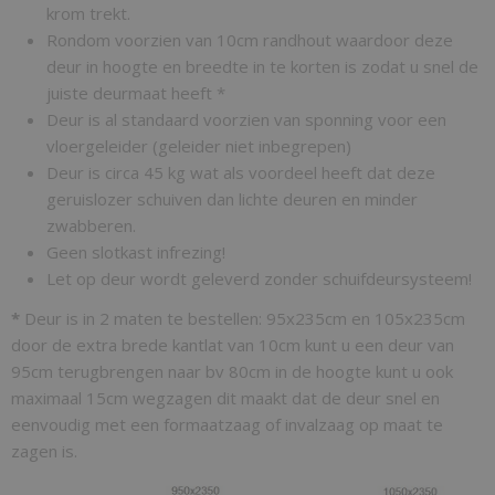
krom trekt.
Rondom voorzien van 10cm randhout waardoor deze
deur in hoogte en breedte in te korten is zodat u snel de
juiste deurmaat heeft *
Deur is al standaard voorzien van sponning voor een
vloergeleider (geleider niet inbegrepen)
Deur is circa 45 kg wat als voordeel heeft dat deze
geruislozer schuiven dan lichte deuren en minder
zwabberen.
Geen slotkast infrezing!
Let op deur wordt geleverd zonder schuifdeursysteem!
*
Deur is in 2 maten te bestellen: 95x235cm en 105x235cm
door de extra brede kantlat van 10cm kunt u een deur van
95cm terugbrengen naar bv 80cm in de hoogte kunt u ook
maximaal 15cm wegzagen dit maakt dat de deur snel en
eenvoudig met een formaatzaag of invalzaag op maat te
zagen is.