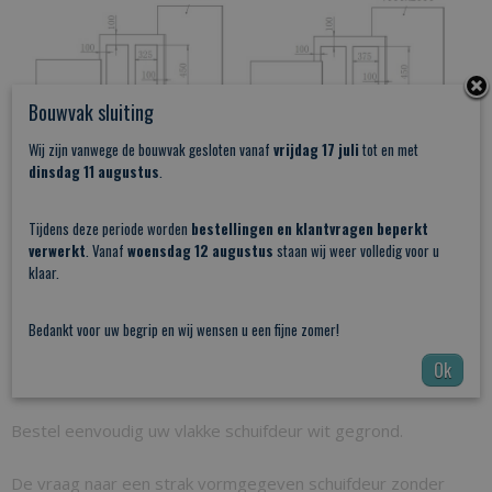
Bouwvak sluiting
Wij zijn vanwege de bouwvak gesloten vanaf
vrijdag 17 juli
tot en met
dinsdag 11 augustus
.
Tijdens deze periode worden
bestellingen en klantvragen beperkt
verwerkt
. Vanaf
woensdag 12 augustus
staan wij weer volledig voor u
klaar.
Bedankt voor uw begrip en wij wensen u een fijne zomer!
Let erop dat wanneer u de boven en onderzijde inkort
de sponning vervalt en deze opnieuw ingefreesd dient
Ok
te worden.
Bestel eenvoudig uw vlakke schuifdeur wit gegrond.
De vraag naar een strak vormgegeven schuifdeur zonder