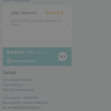
Woon accessoires
Contact
Schuifdeur-totaal.nl
Twentelaan 21
7681 NE Vroomshoop
Kvk nummer : 68268548
Btw nummer: NL002120465B56
Bic: NL84RBRB0955095441