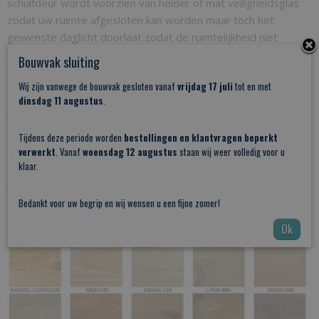
schuifdeur wordt voorzien van helder of mat veiligheidsglas
zodat uw ruimte afgesloten kan worden maar toch het
gewenste daglicht doorlaat zodat de ruimtelijkheid niet
verloren gaat.
Bouwvak sluiting
Deze loftdeur met glas op maat wordt gemaakt met een
Wij zijn vanwege de bouwvak gesloten vanaf
vrijdag 17 juli
tot en met
sterke pen en gat verbinding en is toepasbaar in combinatie
dinsdag 11 augustus
.
met al onze schuifdeursystemen.
Tijdens deze periode worden
bestellingen en klantvragen beperkt
Deurdikte 40 mm.
verwerkt
. Vanaf
woensdag 12 augustus
staan wij weer volledig voor u
Deze deur is schroevrij en dus meteen overschilderbaar of te
klaar.
beitsen in de gewenste kleur. U kunt de kleurbehandeling
uiteraard door één van onze vaklieden laten uitvoeren!
Bedankt voor uw begrip en wij wensen u een fijne zomer!
BESTEL DEZE SCHUIFDEUR 1 VAN DE VOLGENDE KLEUREN:
Ok