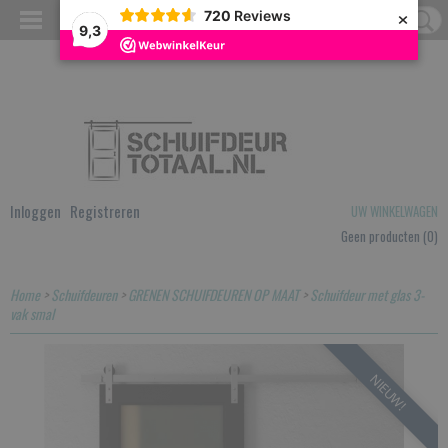
×
720
Reviews
9,3
Inloggen
Registreren
UW WINKELWAGEN
Geen producten
(0)
Home
>
Schuifdeuren
>
GRENEN SCHUIFDEUREN OP MAAT
>
Schuifdeur met glas 3-
vak smal
NIEUW!