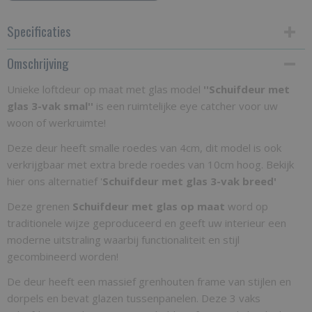
Specificaties
Omschrijving
Productcode
GSMG3VS
Unieke loftdeur op maat met glas model
''Schuifdeur met
glas 3-vak smal''
Netto gewicht
is een ruimtelijke eye catcher voor uw
woon of werkruimte!
35,00 Kg
Deze deur heeft smalle roedes van 4cm, dit model is ook
Bruto gewicht
verkrijgbaar met extra brede roedes van 10cm hoog. Bekijk
35,00 Kg
hier ons alternatief '
Schuifdeur met glas 3-vak breed'
Deze grenen
Schuifdeur met glas op maat
word op
traditionele wijze geproduceerd en geeft uw interieur een
moderne uitstraling waarbij functionaliteit en stijl
gecombineerd worden!
De deur heeft een massief grenhouten frame van stijlen en
dorpels en bevat glazen tussenpanelen. Deze 3 vaks