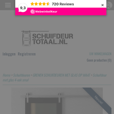
×
720
Reviews
9,3
Inloggen
Registreren
UW WINKELWAGEN
Geen producten
(0)
Home
>
Schuifdeuren
>
GRENEN SCHUIFDEUREN MET GLAS OP MAAT
>
Schuifdeur
met glas 4-vak smal
Nieuw!