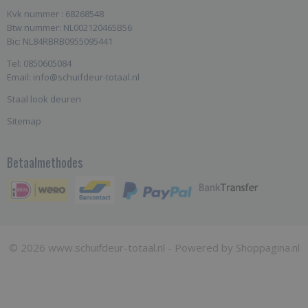
Kvk nummer : 68268548
Btw nummer: NL002120465B56
Bic: NL84RBRB0955095441
Tel: 0850605084
Email: info@schuifdeur-totaal.nl
Staal look deuren
Sitemap
Betaalmethodes
© 2026 www.schuifdeur-totaal.nl - Powered by Shoppagina.nl