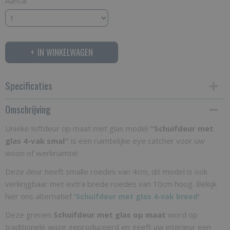
Aantal
IN WINKELWAGEN
Specificaties
Omschrijving
Productcode
SMG4VS
Unieke loftdeur op maat met glas model
''Schuifdeur met
glas 4-vak smal''
Bruto gewicht
is een ruimtelijke eye catcher voor uw
woon of werkruimte!
35,00 Kg
Deze deur heeft smalle roedes van 4cm, dit model is ook
verkrijgbaar met extra brede roedes van 10cm hoog. Bekijk
hier ons alternatief
'
'
Schuifdeur met glas 4-vak breed
Deze grenen
Schuifdeur met glas op maat
word op
traditionele wijze geproduceerd en geeft uw interieur een