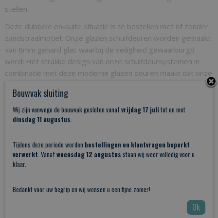
stellen.
Deze dubbele en-suite situatie is te bestellen met of zonder
zandstraalmotief. Onze glazen schuifdeuren worden gemaakt
van 8mm gehard glas waarbij de veiligheid gewaarborgd
word! Het strakke design van onze schuifdeursystemen in
combinatie met deze moderne glazen deuren maakt dat onze
schuifdeuren een pracht object in uw woon of werk ruimte
Bouwvak sluiting
wordt.
Wij zijn vanwege de bouwvak gesloten vanaf
vrijdag 17 juli
tot en met
dinsdag 11 augustus
.
8mm gehard veiligheidsglas met of zonder
zandstraalmotief
Tijdens deze periode worden
bestellingen en klantvragen beperkt
verwerkt
. Vanaf
woensdag 12 augustus
staan wij weer volledig voor u
Clearshield beschermlaag mogelijk bij glasdeur met
klaar.
zandstraal motief
Bedankt voor uw begrip en wij wensen u een fijne zomer!
Compleet Zwart schuifsysteem op maat incl. rail op maat
met 2 0f 4 rolhangers, zwarte vloergeleider,
Ok
eindstoppen etc.