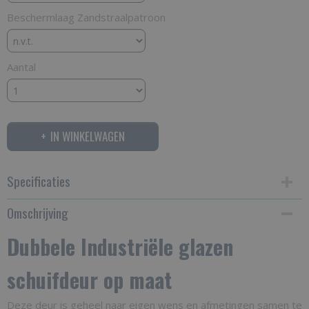
Beschermlaag Zandstraalpatroon
Aantal
IN WINKELWAGEN
Specificaties
Omschrijving
Productcode
290-202
Dubbele Industriële glazen
Bruto gewicht
schuifdeur op maat
120,00 Kg
Deze deur is geheel naar eigen wens en afmetingen samen te