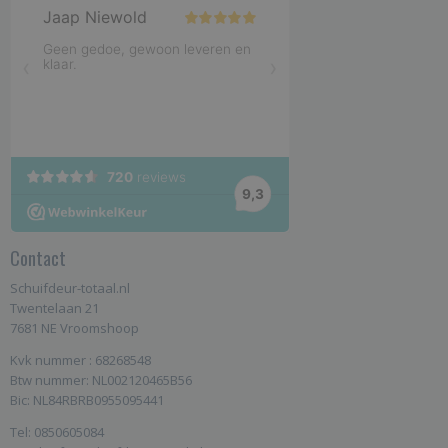
Contact
Schuifdeur-totaal.nl
Twentelaan 21
7681 NE Vroomshoop
Kvk nummer : 68268548
Btw nummer: NL002120465B56
Bic: NL84RBRB0955095441
Tel: 0850605084