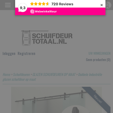
×
720
Reviews
9,3
Inloggen
Registreren
UW WINKELWAGEN
Geen producten
(0)
Home
>
Schuifdeuren
>
GLAZEN SCHUIFDEUREN OP MAAT
>
Dubbele Industriële
glazen schuifdeur op maat
Nieuw!