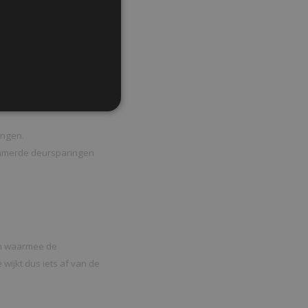
aranderen dat deze deur
ijlen zodat deze vrij
n afmeting)
angen.
timmerde deursparingen
en waarmee de
wijkt dus iets af van de