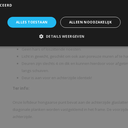
ICEERD
Schuifdeuren zijn volledig schroefvrij.
Stijlen en dorpels zijn voorzien van speciale strippen die g
niet gaat kromtrekken.
ALLES TOESTAAN
ALLEEN NOODZAKELIJK
Panelen worden door rubber strippen op-geklemd tussen de st
kunnen werken.
DETAILS WEERGEVEN
Geschikt als scharnierdeur (let op is afhankelijk van model e
Geen hars of loszittende noesten.
Licht in gewicht, geschikt om ook aan poreuze muren af te h
Deuren zijn slechts 4 cm dik en kunnen hierdoor voor afge
langs schuiven.
Deur is aan voor en achterzijde identiek!
Ter info:
Onze loftdeur hongaarse punt bevat aan de achterzijde glaslatt
diagonale planken worden vastgeklemd in het frame. De voorzijde 
achterzijde.