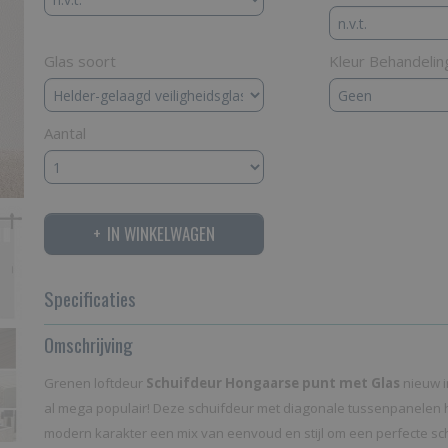
Glas soort
Kleur Behandelin
Aantal
IN WINKELWAGEN
Specificaties
Productcode
Omschrijving
LHPMG
Bruto gewicht
35,00 Kg
Grenen loftdeur
Schuifdeur Hongaarse punt met Glas
nieuw i
al mega populair! Deze schuifdeur met diagonale tussenpanelen h
modern karakter een mix van eenvoud en stijl om een perfecte sc