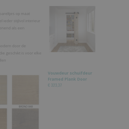
pareltjes op maat
ieder stijlvol interieur
ienend als een
 modern door de
ie geschikt is voor elke
llen
Vouwdeur schuifdeur
Framed Plank Door
€ 323,37