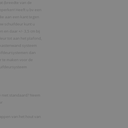
at (breedte van de
e beperken! Heeft u bv een
die aan een kant tegen
uw schuifdeur kunt u
 en daar +/- 3,5 cm bij
eur tot aan het plafond,
n kastenwand systeem
huifdeursystemen dan
ur te maken voor de
huifdeursysteem
tie niet standaard? Neem
or
happen van het hout van