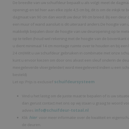
De breedte van uw schuifdeur bepaalt u als volgt: meet de dagma
opening) en tel hier aan elke zijde 4,5 cm bij, dit is om de inkijk t
dagmaat van 90 cm dan wordt uw deur 99 cm breed. Bij een deur 
een muur of wand aansluit is dit uiteraard anders.De hoogte van 
makkelijk bepalen door de hoogte van uw deuropening op te meten
op te tellen (houd wel rekening met de hoogte van de bovenkant d
u dient minimaal 14 cm montage ruimte over te houden en bij ee
24 cm)Wilt u uw schuifdeur gebruiken in combinatie met onze sc
kunt u ervoor kiezen om door ons alvast een sleuf onderin de de
meegeleverde vloergeleider( word meegeleverd indien u een sc
besteld)
schuifdeursysteem
Let op: Prijs is exclusief
Vind u het lastig om de juiste maat te bepalen of is uw situa
dan gerust contact met ons op wij staan u graag te woord vo
info@schuifdeur-totaal.nl
advies
hier
Klik
voor meer informatie over de kwaliteit en eigensc
de deuren.