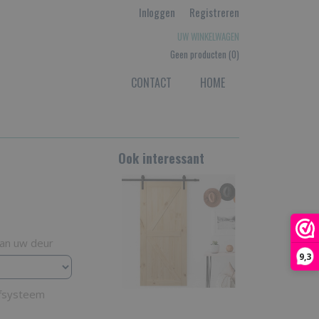
Inloggen
Registreren
UW WINKELWAGEN
Geen producten
(0)
CONTACT
HOME
Ook interessant
van uw deur
9,3
ifsysteem