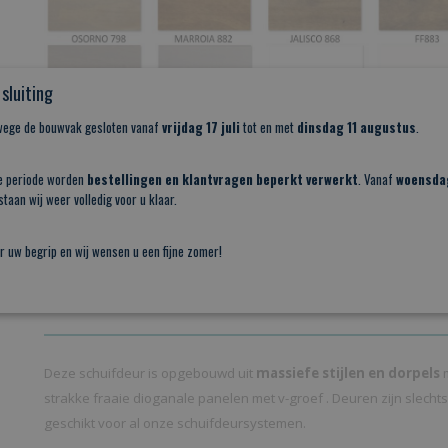
sluiting
nwege de bouwvak gesloten vanaf
vrijdag 17 juli
tot en met
dinsdag 11 augustus
.
e periode worden
bestellingen en klantvragen beperkt verwerkt
. Vanaf
woensda
taan wij weer volledig voor u klaar.
r uw begrip en wij wensen u een fijne zomer!
Deze schuifdeur is opgebouwd uit
massiefe stijlen en dorpels
m
strakke fraaie dioganale panelen met v-groef . Deuren zijn slech
geschikt voor al onze schuifdeursystemen.