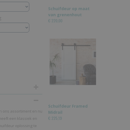
Schuifdeur op maat
van grenenhout
g
€ 220,00
Schuifdeur Framed
n ons assortiment en nu
Midrail
€ 225,19
eeft een klassiek en
huifdeur oplossing te