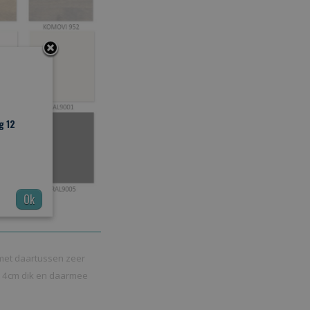
g 12
Ok
et daartussen zeer
ts 4cm dik en daarmee