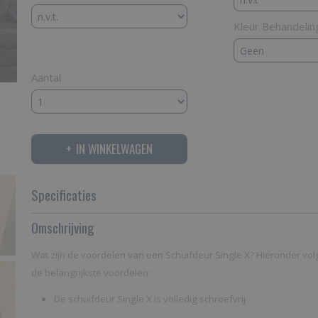
Kleur Behandelin
Aantal
IN WINKELWAGEN
Specificaties
Productcode
Omschrijving
Singel X
Netto gewicht
22,00 Kg
Wat zijn de voordelen van een Schuifdeur Single X? Hieronder v
de belangrijkste voordelen:
De schuifdeur Single X is volledig schroefvrij