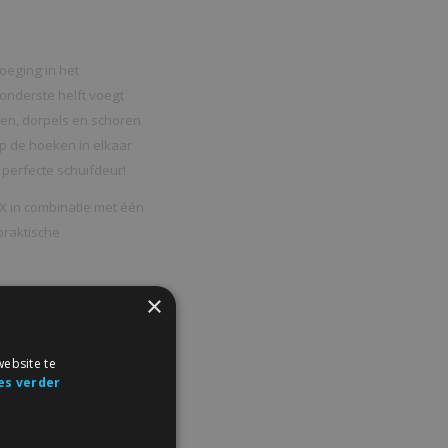
oeging in het
 onderste helft voegt
jlen, dorpels en schoren
p de hoeken in elkaar
 perfecte schuifdeur!
X in combinatie met één
praktische
s:
×
ebsite te
es verder