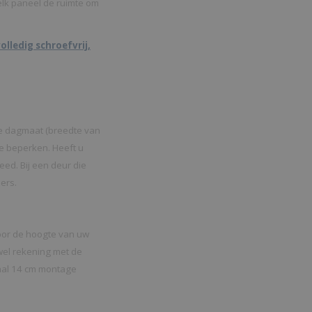
elk paneel de ruimte om
lledig schroefvrij,
de dagmaat (breedte van
 te beperken. Heeft u
ed. Bij een deur die
ers.
oor de hoogte van uw
 wel rekening met de
maal 14 cm montage