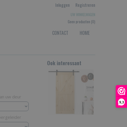
Inloggen
Registreren
UW WINKELWAGEN
Geen producten
(0)
CONTACT
HOME
Ook interessant
van uw deur
9,3
oergeleider