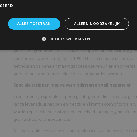
ICEERD
Doorgang van hal naar woonkamer
________________________________________
ALLES TOESTAAN
ALLEEN NOODZAKELIJK
Schuifdeuren gemaakt van grenenhout
DETAILS WEERGEVEN
grenen sch
Schuifdeur-totaal.nl onderscheidt zich in het aanbod
gebruiken grenenhout dat 100% harsvrij is en helemaal terug ge
vochtpercentage van nog geen 10%. Dit in combinatie met de zeer 
het hout en de panelen maakt dat deze deuren uniek en onvergeli
grenenhout schuifdeuren die elders aangeboden worden.
Speciale strippen, deuvelverbindingen en vellingpanelen
In de stijlen zijn speciale strippen geïntegreerd die ervoor zorge
lange levensduur hebben en niet zullen kromtrekken of torderen.
worden op traditionele wijze met deuvelverbindingen gemaakt en m
geen zichtbare schroeven dus!
De zeer fraaie en strakke vellingpanelen die tussen de stijlen en 