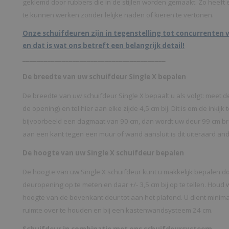
geklemd door rubbers die in de stijlen worden gemaakt. Zo heeft 
te kunnen werken zonder lelijke naden of kieren te vertonen.
Onze schuifdeuren zijn in tegenstelling tot concurrenten vo
en dat is wat ons betreft een belangrijk detail!
________________________________________
De breedte van uw schuifdeur Single X bepalen
De breedte van uw schuifdeur Single X bepaalt u als volgt: meet 
de opening) en tel hier aan elke zijde 4,5 cm bij. Dit is om de inkijk
bijvoorbeeld een dagmaat van 90 cm, dan wordt uw deur 99 cm bre
aan een kant tegen een muur of wand aansluit is dit uiteraard and
De hoogte van uw Single X schuifdeur bepalen
De hoogte van uw Single X schuifdeur kunt u makkelijk bepalen d
deuropening op te meten en daar +/- 3,5 cm bij op te tellen. Houd
hoogte van de bovenkant deur tot aan het plafond. U dient mini
ruimte over te houden en bij een kastenwandsysteem 24 cm.