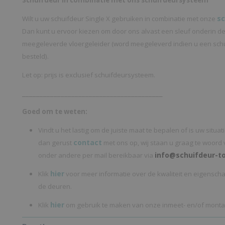
Schuifdeur in combinatie met ons schuifdeursysteem
s
Wilt u uw schuifdeur Single X gebruiken in combinatie met onze
Dan kunt u ervoor kiezen om door ons alvast een sleuf onderin d
meegeleverde vloergeleider (word meegeleverd indien u een sc
besteld).
Let op: prijs is exclusief schuifdeursysteem.
________________________________________
Goed om te weten:
Vindt u het lastig om de juiste maat te bepalen of is uw situ
contact
dan gerust
met ons op, wij staan u graag te woord 
info@schuifdeur-to
onder andere per mail bereikbaar via
hier
Klik
voor meer informatie over de kwaliteit en eigensch
de deuren.
hier
Klik
om gebruik te maken van onze inmeet- en/of monta