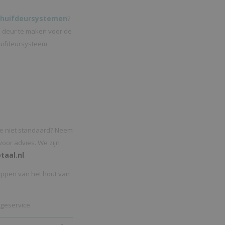
chuifdeursystemen
?
e deur te maken voor de
huifdeursysteem
atie niet standaard? Neem
voor advies. We zijn
taal.nl
.
appen van het hout van
geservice.