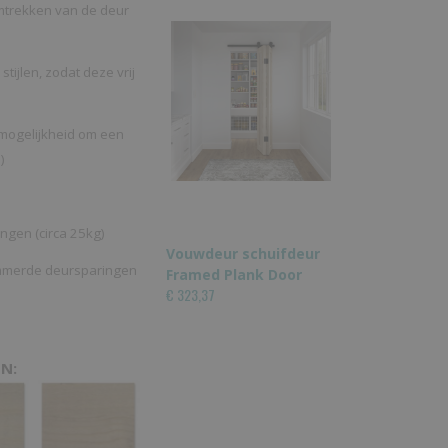
romtrekken van de deur
ijlen, zodat deze vrij
 mogelijkheid om een
)
ngen (circa 25kg)
Vouwdeur schuifdeur
timmerde deursparingen
Framed Plank Door
€ 323,37
N: