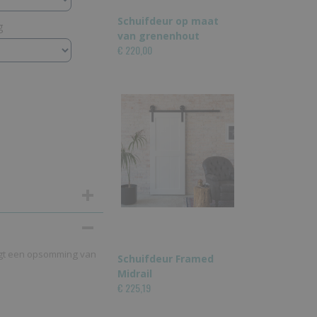
Schuifdeur op maat
g
van grenenhout
€ 220,00
olgt een opsomming van
Schuifdeur Framed
Midrail
€ 225,19