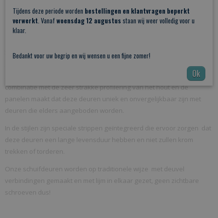
Tijdens deze periode worden
Slaapkamer
bestellingen en klantvragen beperkt
verwerkt
. Vanaf
woensdag 12 augustus
staan wij weer volledig voor u
Entree (bij) keuken
klaar.
Doorgang van hal naar woonkamer
Schuifdeur-totaal.nl onderscheid zich in het aanbod schuifdeuren. Wij
Bedankt voor uw begrip en wij wensen u een fijne zomer!
gebruiken grenen hout dat 100% harsvrij is en helemaal terug
Ok
gedroogd is naar een vochtpercentage van nog geen 10% dit in
combinatie met de zeer strakke profilering van het hout en de
panelen maakt dat deze deuren uniek en onvergelijkbaar zijn met
deuren die elders aangeboden worden.
In de stijlen zijn speciale strippen geïntegreerd die ervoor zorgen dat
deze deuren een lange levensduur hebben en niet zullen krom
trekken of torderen.
Onze schuifdeuren worden op traditionele wijze met deuvel
verbindingen gemaakt en met lijm in elkaar gezet, geen zichtbare
schroeven dus!