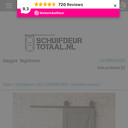
×
720
Reviews
9,3
Inloggen
Registreren
UW WINKELWAGEN
Geen producten
(0)
Home
>
Schuifdeuren
>
ALLE SCHUIFDEUREN
>
Schuifdeur Framed Z