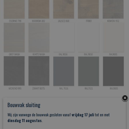
Bouwvak sluiting
Deze schuifdeur is o.a. toepasbaar in de volgende ruimtes:
Wij zijn vanwege de bouwvak gesloten vanaf
vrijdag 17 juli
tot en met
dinsdag 11 augustus
.
Studieruimte
Toilet