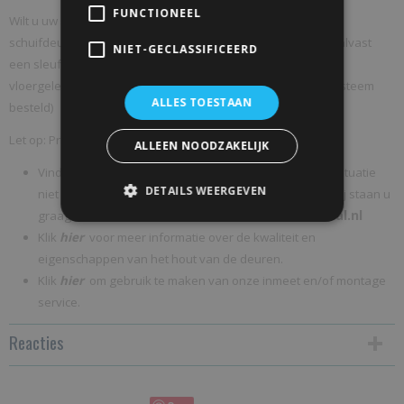
FUNCTIONEEL
Wilt u uw schuifdeur gebruiken in combinatie met onze
schuifdeursystemen dan kunt u ervoor kiezen om door ons alvast
NIET-GECLASSIFICEERD
een sleuf onderin de deur te maken voor de meegeleverde
vloergeleider( word meegeleverd indien u een schuifdeursysteem
ALLES TOESTAAN
besteld)
Let op:
Prijs is
exclusief
schuifdeursysteem
ALLEEN NOODZAKELIJK
Vind u het lastig om de juiste maat te bepalen of is uw situatie
DETAILS WEERGEVEN
niet standaard? Neem dan gerust contact met ons op wij staan u
info@schuifdeur-totaal.nl
graag te woord voor advies
Klik
hier
voor meer informatie over de kwaliteit en
eigenschappen van het hout van de deuren.
Klik
hier
om gebruik te maken van onze inmeet en/of montage
service.
Reacties