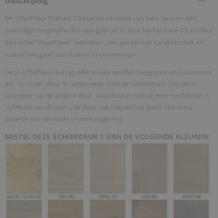
ZD
De
Schuifdeur Framed Z
bevat de essentie van barn deuren.
Met
Netto gewicht
oneindige mogelijkheden qua gebruik is deze herkenbare Z barndeur
een echte
"must have"
wanneer u het gevoel van karakteristiek en
22,00 Kg
rustiek terug wil laten komen in uw interieur!
Deze schuifdeur kan op elke locatie worden toegepast en is ook mooi
als "en suite" deur te combineren door de herkenbare Z te laten
spiegelen op de andere deur, waardoor er optisch een Hoofdletter A
zichtbaar wordt. Hoe u de deur ook toepast het geeft een extra
waarde aan uw woon of werkomgeving.
BESTEL DEZE SCHUIFDEUR 1 VAN DE VOLGENDE KLEUREN: