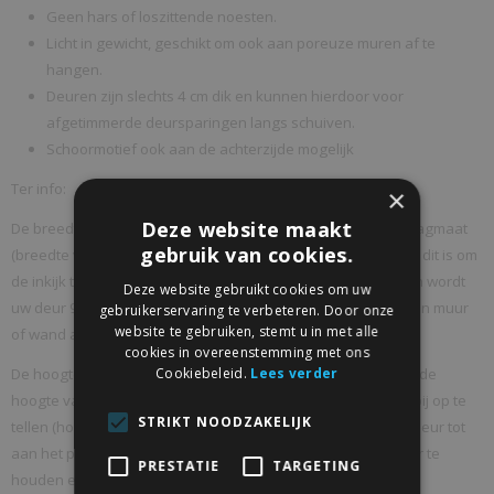
Geen hars of loszittende noesten.
Licht in gewicht, geschikt om ook aan poreuze muren af te
hangen.
Deuren zijn slechts 4 cm dik en kunnen hierdoor voor
afgetimmerde deursparingen langs schuiven.
Schoormotief ook aan de achterzijde mogelijk
Ter info:
×
Deze website maakt
De breedte van uw schuifdeur bepaalt u als volgt: meet de dagmaat
gebruik van cookies.
(breedte van de opening) en tel hier aan elke zijde 4,5 cm bij, dit is om
de inkijk te beperken! Heeft u bv een dagmaat van 90 cm dan wordt
Deze website gebruikt cookies om uw
uw deur 99 cm breed. Bij een deur die aan een kant tegen een muur
gebruikerservaring te verbeteren. Door onze
website te gebruiken, stemt u in met alle
of wand aansluit is dit uiteraard anders.
cookies in overeenstemming met ons
Cookiebeleid.
Lees verder
De hoogte van uw schuifdeur kunt u makkelijk bepalen door de
hoogte van uw deuropening op te meten en daar +/- 3,5 cm bij op te
STRIKT NOODZAKELIJK
tellen (houd wel rekening met de hoogte van de bovenkant deur tot
aan het plafond, u dient minimaal 14 cm montage ruimte over te
PRESTATIE
TARGETING
houden en bij een kastenwand systeem 24 cm)