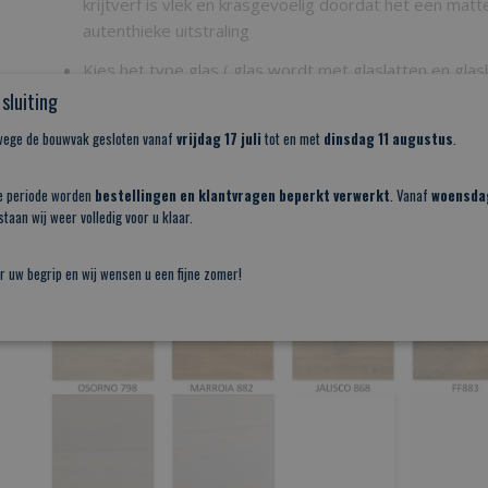
krijtverf is vlek en krasgevoelig doordat het een matt
autenthieke uitstraling
Kies het type glas ( glas wordt met glaslatten en gla
afkitten doen we niet dit kunt u eventueel zelf doen i
sluiting
BESTEL DEZE SCHUIFDEUR 1 VAN DE VOLGENDE KLEURE
nwege de bouwvak gesloten vanaf
vrijdag 17 juli
tot en met
dinsdag 11 augustus
.
e periode worden
bestellingen en klantvragen beperkt verwerkt
. Vanaf
woensda
taan wij weer volledig voor u klaar.
r uw begrip en wij wensen u een fijne zomer!