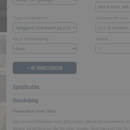
Type scharnieren
Scharnieren voo
Kleur Behandeling
Aantal
IN WINKELWAGEN
Specificaties
Productcode
Omschrijving
VMGST
Bruto gewicht
35,00 Kg
Vouwdeur met Glas
Een vouwschuifdeur met glas vind u alleen bij schuifdeur-to
delige schuifdeuren die bij zeer smalle doorgangen toe te 