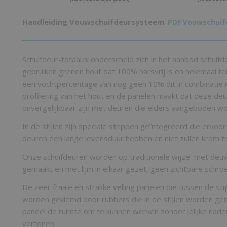
Handleiding Vouwschuifdeursysteem
:
PDF Vouwschui
Schuifdeur-totaal.nl onderscheid zich in het aanbod schuifd
gebruiken grenen hout dat 100% harsvrij is en helemaal t
een vochtpercentage van nog geen 10% dit in combinatie 
profilering van het hout en de panelen maakt dat deze deu
onvergelijkbaar zijn met deuren die elders aangeboden w
In de stijlen zijn speciale strippen geïntegreerd die ervo
deuren een lange levensduur hebben en niet zullen krom t
Onze schuifdeuren worden op traditionele wijze met deuv
gemaakt en met lijm in elkaar gezet, geen zichtbare schr
De zeer fraaie en strakke velling panelen die tussen de stij
worden geklemd door rubbers die in de stijlen worden gem
paneel de ruimte om te kunnen werken zonder lelijke naden
vertonen.