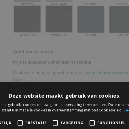
Goed om te weten:
Prijs is exclusief Schuifdeursysteem!
Maak deze deur compleet met ons
Schuifdeursysteem 
Zwart
Raillengte mag identiek aan de deurbreedte zijn
Deze website maakt gebruik van cookies.
Raillengte langer dan 220 cm bestaat uit 2 lengtes die
ite gebruikt cookies om uw gebruikerservaring te verbeteren. Door onze w
verbindinsgsplaatje aan elkaar gekoppeld wordt (dez
, stemt u in met alle cookies in overeenstemming met ons Cookiebeleid.
Le
meegeleverd)
ELIJK
PRESTATIE
TARGETING
FUNCTIONEEL
Uw vouwdeur moet ongeveer
8 cm breder
zijn dan 