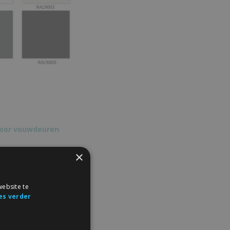
voor vouwdeuren
×
 d.m.v. een
ebsite te
e wordt
es verder
de deuropening om