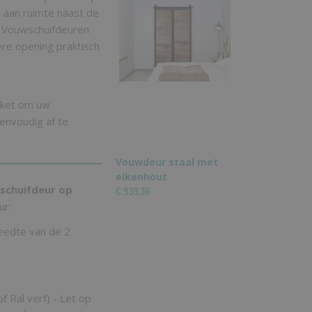
e aan ruimte naast de
. Vouwschuifdeuren
ere opening praktisch
kket om uw
envoudig af te
Vouwdeur staal met
eikenhout
schuifdeur op
€ 939,36
ur:
reedte van de 2
of Ral verf) - Let op