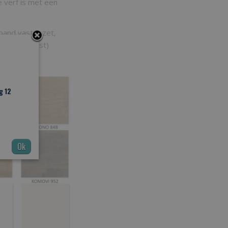
e verf is met een
sband vastgezet,
ndien gewenst)
N:
g 12
Ok