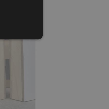
rscharnieren
everd met het