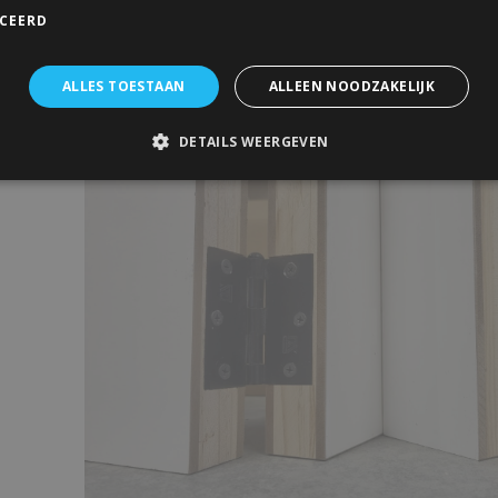
inkijk te reduceren.
ICEERD
Vouwdeuren bestaan uit 2 delen die door zwarte deu
gekoppeld worden, Deze scharnieren worden meegel
ALLES TOESTAAN
ALLEEN NOODZAKELIJK
zwarte schuifdeursysteem voor vouwdeuren.
DETAILS WEERGEVEN