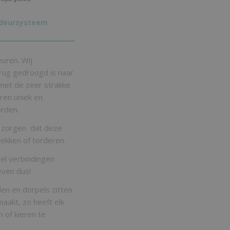
fdeursysteem
euren. Wij
erug gedroogd is naar
met de zeer strakke
ren uniek en
orden.
or zorgen dat deze
rekken of torderen.
el verbindingen
oeven dus!
len en dorpels zitten
aakt, zo heeft elk
 of kieren te