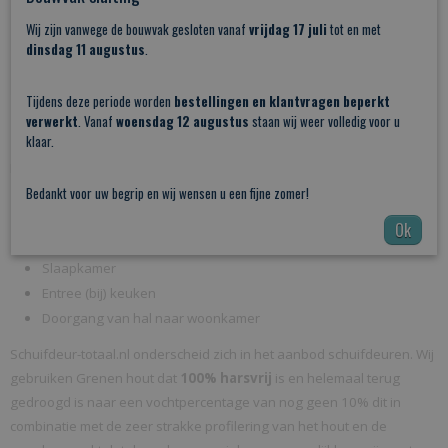
Wij zijn vanwege de bouwvak gesloten vanaf
vrijdag 17 juli
tot en met
dinsdag 11 augustus
.
Tijdens deze periode worden
bestellingen en klantvragen beperkt
verwerkt
. Vanaf
woensdag 12 augustus
staan wij weer volledig voor u
klaar.
Deze schuifdeur is o.a. toepasbaar in de volgende ruimtes:
Bedankt voor uw begrip en wij wensen u een fijne zomer!
Studieruimte
Ok
Toilet
Slaapkamer
Entree (bij) keuken
Doorgang van hal naar woonkamer
Schuifdeur-totaal.nl onderscheid zich in het aanbod schuifdeuren. Wij
gebruiken Grenen hout dat
100% harsvrij
is en helemaal terug
gedroogd is naar een vochtpercentage van nog geen 10% dit in
combinatie met de zeer strakke profilering van het hout en de