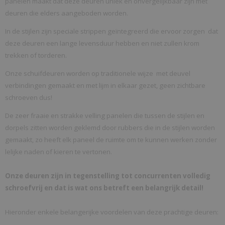
panelen maakt dat deze deuren uniek en onvergelijkbaar zijn met
deuren die elders aangeboden worden.
In de stijlen zijn speciale strippen geïntegreerd die ervoor zorgen dat
deze deuren een lange levensduur hebben en niet zullen krom
trekken of torderen.
Onze schuifdeuren worden op traditionele wijze met deuvel
verbindingen gemaakt en met lijm in elkaar gezet, geen zichtbare
schroeven dus!
De zeer fraaie en strakke velling panelen die tussen de stijlen en
dorpels zitten worden geklemd door rubbers die in de stijlen worden
gemaakt, zo heeft elk paneel de ruimte om te kunnen werken zonder
lelijke naden of kieren te vertonen.
Onze deuren zijn in tegenstelling tot concurrenten volledig
schroefvrij en dat is wat ons betreft een belangrijk detail!
Hieronder enkele belangerijke voordelen van deze prachtige deuren: