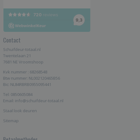
Contact
Schuifdeur-totaal.nl
Twentelaan 21
7681 NE Vroomshoop
Kvk nummer : 68268548
Btw nummer: NL002120465B56
Bic: NL84RBRB0955095441
Tel: 0850605084
Email: info@schuifdeur-totaal.nl
Staal look deuren
Sitemap
Betaalmethodes