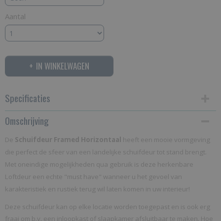
Aantal
IN WINKELWAGEN
Specificaties
Omschrijving
Productcode
SFV
De
Schuifdeur Framed Horizontaal
heeft een mooie vormgeving
Netto gewicht
die perfect de sfeer van een landelijke schuifdeur tot stand brengt.
Met oneindige mogelijkheden qua gebruik is deze herkenbare
22,00 Kg
Loftdeur een echte
"must have"
wanneer u het gevoel van
karakteristiek en rustiek terug wil laten komen in uw interieur!
Deze schuifdeur kan op elke locatie worden toegepast en is ook erg
fraai om b.v. een inloopkast of slaapkamer afsluitbaar te maken. Hoe