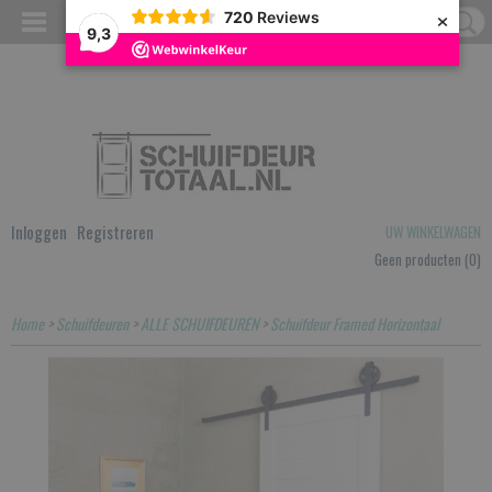
×
720
Reviews
9,3
Inloggen
Registreren
UW WINKELWAGEN
Geen producten
(0)
Home
>
Schuifdeuren
>
ALLE SCHUIFDEUREN
>
Schuifdeur Framed Horizontaal