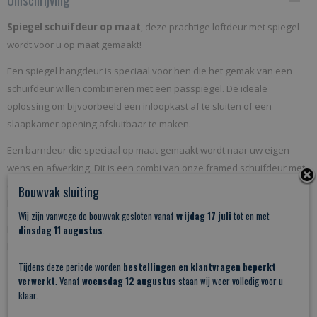
SSOM
Spiegel schuifdeur op maat
, deze prachtige loftdeur met spiegel
Netto gewicht
wordt voor u op maat gemaakt!
38,00 Kg
Een spiegel hangdeur is speciaal voor hen die het gemak van een
schuifdeur willen combineren met een passpiegel. De ideale
oplossing om bijvoorbeeld een inloopkast af te sluiten of een
slaapkamer opening afsluitbaar te maken.​​
Een barndeur die speciaal op maat gemaakt wordt naar uw eigen
wens en afwerking. Dit is een combi van onze framed schuifdeur met
een op 4mm dunne op maat gemaakte spiegel. De ideale deur voor
Bouwvak sluiting
bv een walk-in kast!
Wij zijn vanwege de bouwvak gesloten vanaf
vrijdag 17 juli
tot en met
Kortom een unieke loftdeur met een fraaie afwerking waarvan u zelf
dinsdag 11 augustus
.
bepaalt hoe deze eruit moet komen te zien.
Tijdens deze periode worden
bestellingen en klantvragen beperkt
BESTEL DEZE SCHUIFDEUR 1 VAN DE VOLGENDE KLEUREN:
verwerkt
. Vanaf
woensdag 12 augustus
staan wij weer volledig voor u
klaar.