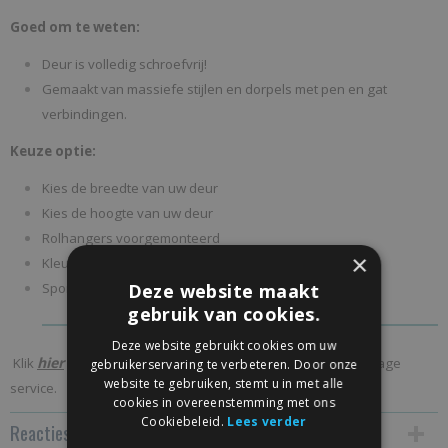
Goed om te weten:
Deur is volledig schroefvrij!
Gemaakt van massiefe stijlen en dorpels met pen en gat
verbindingen.
Keuze optie:
Kies de breedte van uw deur
Kies de hoogte van uw deur
Rolhangers voorgemonteerd
×
Kleurafwerking deur
Sponning voor de vloergeleider.
Deze website maakt
gebruik van cookies.
Deze website gebruikt cookies om uw
hier
Klik
om gebruik te maken van onze inmeet en/of montage
gebruikerservaring te verbeteren. Door onze
website te gebruiken, stemt u in met alle
service.
cookies in overeenstemming met ons
Cookiebeleid.
Lees verder
Reacties