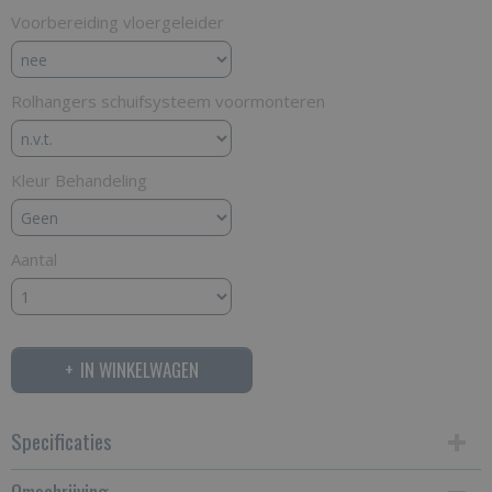
Voorbereiding vloergeleider
Rolhangers schuifsysteem voormonteren
Kleur Behandeling
Aantal
IN WINKELWAGEN
Specificaties
Omschrijving
Productcode