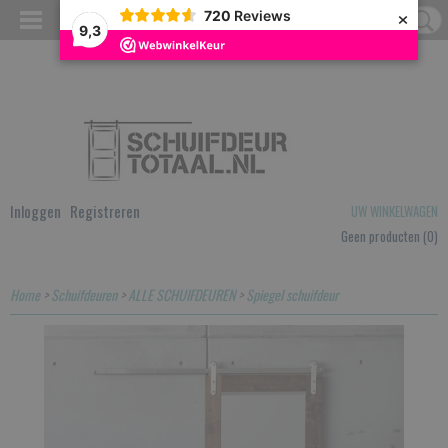
×
720
Reviews
9,3
Inloggen
Registreren
UW WINKELWAGEN
Geen producten
(0)
Home
>
Schuifdeuren
>
ALLE SCHUIFDEUREN
>
Spiegel schuifdeur