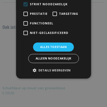
STRIKT NOODZAKELIJK
Save
PRESTATIE
TARGETING
FUNCTIONEEL
Ook interessant
NIET-GECLASSIFICEERD
ALLES TOESTAAN
ALLEEN NOODZAKELIJK
DETAILS WEERGEVEN
Schuifdeur op maat van grenenhout
€ 220,00