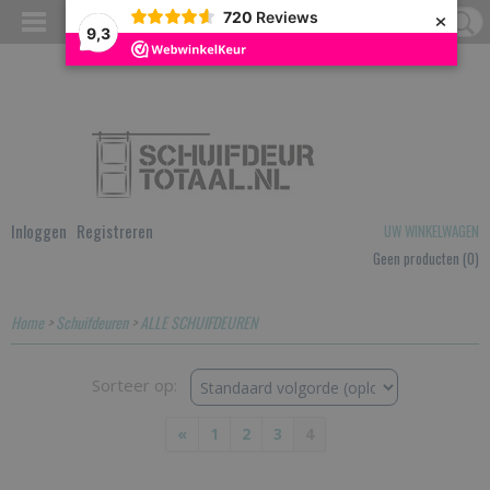
×
720
Reviews
9,3
Inloggen
Registreren
UW WINKELWAGEN
Geen producten
(0)
Home
>
Schuifdeuren
>
ALLE SCHUIFDEUREN
Sorteer op:
«
1
2
3
4