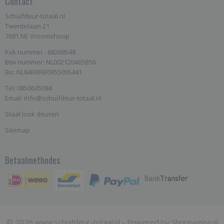
Contact
Schuifdeur-totaal.nl
Twentelaan 21
7681 NE Vroomshoop
Kvk nummer : 68268548
Btw nummer: NL002120465B56
Bic: NL84RBRB0955095441
Tel: 0850605084
Email: info@schuifdeur-totaal.nl
Staal look deuren
Sitemap
Betaalmethodes
© 2026 www.schuifdeur-totaal.nl - Powered by Shoppagina.nl