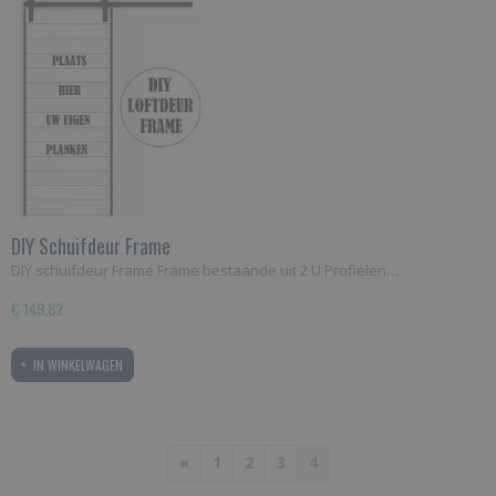
DIY Schuifdeur Frame
​DIY schuifdeur Frame Frame bestaande uit 2 U Profielen…
€ 149,82
IN WINKELWAGEN
«
1
2
3
4