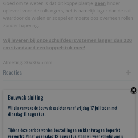
Goed om te weten is dat dit koppelplaatje
geen
hinder
oplevert voor de rolhangers, het is namelijk lager dan de rail
waardoor de wielen er soepel en moeiteloos overheen rollen
zonder hapering.
Wij leveren bij onze schuifdeursystemen langer dan 220
cm standaard een koppelstuk mee!
Afmeting: 30x80x5 mm
Reacties
Save
Bouwvak sluiting
Wij zijn vanwege de bouwvak gesloten vanaf
vrijdag 17 juli
tot en met
Ook interessant
dinsdag 11 augustus
.
Tijdens deze periode worden
bestellingen en klantvragen beperkt
verwerkt
. Vanaf
woensdag 12 augustus
staan wij weer volledig voor u