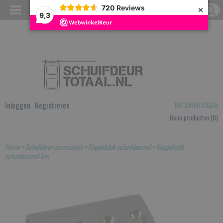
×
720
Reviews
9,3
Inloggen
Registreren
UW WINKELWAGEN
Geen producten
(0)
Home
>
Schuifdeur accessoires
>
Koppelstuk schuifdeurrail
>
Koppelstuk
schuifdeurrail Rvs