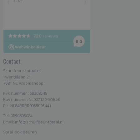
Contact
Schuifdeur-totaal.nl
Twentelaan 21
7681 NE Vroomshoop
Kvk nummer : 68268548
Btw nummer: NL002120465B56
Bic: NL84RBRB0955095441
Tel: 0850605084
Email: info@schuifdeur-totaal.nl
Staal look deuren