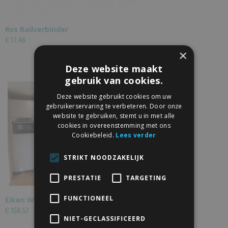
Rvs Railverbinder
€ 17,46
×
Deze website maakt
gebruik van cookies.
Deze website gebruikt cookies om uw
gebruikerservaring te verbeteren. Door onze
website te gebruiken, stemt u in met alle
cookies in overeenstemming met ons
Cookiebeleid.
Lees verder
STRIKT NOODZAKELIJK
PRESTATIE
TARGETING
FUNCTIONEEL
Eiken Wandplank met Dimbare Ledverlichting
€ 158,57
NIET-GECLASSIFICEERD